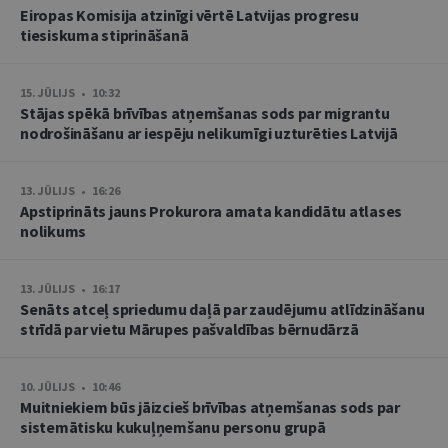
Eiropas Komisija atzinīgi vērtē Latvijas progresu
tiesiskuma stiprināšanā
15. JŪLIJS • 10:32
Stājas spēkā brīvības atņemšanas sods par migrantu
nodrošināšanu ar iespēju nelikumīgi uzturēties Latvijā
13. JŪLIJS • 16:26
Apstiprināts jauns Prokurora amata kandidātu atlases
nolikums
13. JŪLIJS • 16:17
Senāts atceļ spriedumu daļā par zaudējumu atlīdzināšanu
strīdā par vietu Mārupes pašvaldības bērnudārzā
10. JŪLIJS • 10:46
Muitniekiem būs jāizcieš brīvības atņemšanas sods par
sistemātisku kukuļņemšanu personu grupā