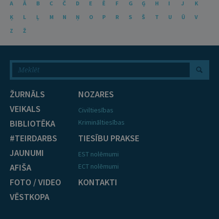
A
Ā
B
C
Č
D
E
Ē
F
G
Ģ
H
I
J
K
Ķ
L
Ļ
M
N
Ņ
O
P
R
S
Š
T
U
Ū
V
Z
Ž
ŽURNĀLS
NOZARES
VEIKALS
Civiltiesības
BIBLIOTĒKA
Krimināltiesības
#TEIRDARBS
TIESĪBU PRAKSE
JAUNUMI
EST nolēmumi
AFIŠA
ECT nolēmumi
FOTO / VIDEO
KONTAKTI
VĒSTKOPA