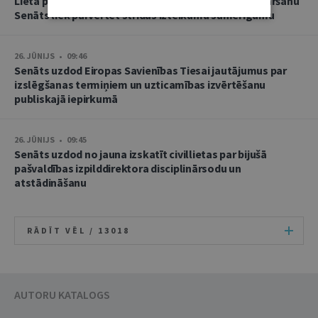
Lietā par namu pārvaldnieces goda un cieņas aizskaršanu
Senāts liek pārvērtēt strīdus izteikumu samērīgumu
26. JŪNIJS • 09:46
Senāts uzdod Eiropas Savienības Tiesai jautājumus par
izslēgšanas termiņiem un uzticamības izvērtēšanu
publiskajā iepirkumā
26. JŪNIJS • 09:45
Senāts uzdod no jauna izskatīt civillietas par bijušā
pašvaldības izpilddirektora disciplinārsodu un
atstādināšanu
RĀDĪT VĒL /
13018
AUTORU KATALOGS