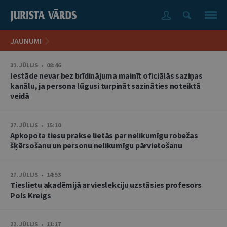
JAUNUMI
31. JŪLIJS • 08:46
Iestāde nevar bez brīdinājuma mainīt oficiālās saziņas
kanālu, ja persona lūgusi turpināt sazināties noteiktā
veidā
27. JŪLIJS • 15:10
Apkopota tiesu prakse lietās par nelikumīgu robežas
šķērsošanu un personu nelikumīgu pārvietošanu
27. JŪLIJS • 14:53
Tieslietu akadēmijā ar vieslekciju uzstāsies profesors
Pols Kreigs
22. JŪLIJS • 11:17