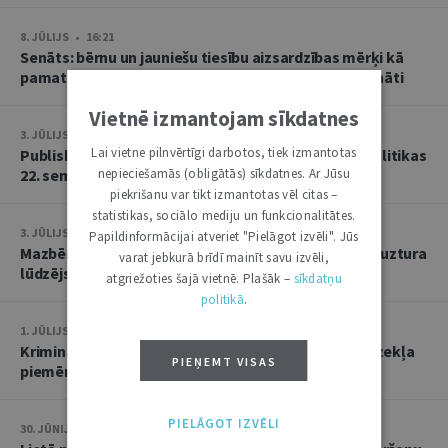
8. JŪLIJS • 16:21
Senāts: bērnu un jauniešu tiesību aizsardzības mērķi kā
pamatu atbrīvojumam no PVN nevar tulkot paplašināti
Vietnē izmantojam sīkdatnes
3. JŪLIJS • 18:23
Lai vietne pilnvērtīgi darbotos, tiek izmantotas
Publisko tiesību institūta konstitucionālās tiesībpolitikas
22. seminārs
nepieciešamās (obligātās) sīkdatnes. Ar Jūsu
piekrišanu var tikt izmantotas vēl citas –
statistikas, sociālo mediju un funkcionalitātes.
3. JŪLIJS • 14:45
Papildinformācijai atveriet "Pielāgot izvēli". Jūs
Mazbērniem nav pienākuma uzturēt vecvecākus, ja uztura
varat jebkurā brīdī mainīt savu izvēli,
lūdzējs nav par viņiem rūpējies
atgriežoties šajā vietnē. Plašāk –
sīkdatņu
politikā
.
1. JŪLIJS • 17:38
Kriminālsoda un medicīniska rakstura piespiedu līdzekļa
PIEŅEMT VISAS
piemērošana savstarpēji viens otru neizslēdz
PIELĀGOT IZVĒLI
30. JŪNIJS • 14:58