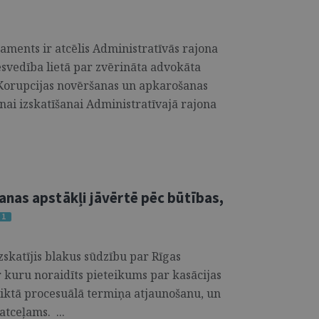
aments ir atcēlis Administratīvās rajona
esvedība lietā par zvērināta advokāta
 Korupcijas novēršanas un apkarošanas
nai izskatīšanai Administratīvajā rajona
nas apstākļi jāvērtē pēc būtības,
1
zskatījis blakus sūdzību par Rīgas
r kuru noraidīts pieteikums par kasācijas
iktā procesuālā termiņa atjaunošanu, un
atceļams. ...