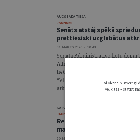
AUGSTĀKĀ TIESA
JAUNUMI
Senāts atstāj spēkā spried
prettiesiski uzglabātus atk
31. MARTS 2026 • 10:48
Senāta Administratīvo lietu depart
Administratīvās apgabaltiesas spr
lietā, kurā pārsūdzēts Valsts vides
“VERTUM” – pienākumu nodot tai 
Lai vietne pilnvērtīg
atkritumus. ...
vēl citas – statisti
SATVERSMES TIESA
JAUNUMI
Regulējums par sabiedrisko
mazākumtautību valodās ne
30. MARTS 2026 • 13:38