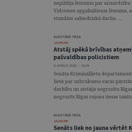
nepildīja lēmumu par aizsardzību p
Vidzemes apgabaltiesas lēmums, ar
stundām sabiedriskā darba. ...
AUGSTĀKĀ TIESA
JAUNUMI
Atstāj spēkā brīvības atņe
pašvaldības policistiem
8. APRĪLIS 2026 • 10:39
Senāta Krimināllietu departaments i
lietā par uzbrukumu varas pārstāv
darbību un atstājis negrozītu Rīga
negrozīts Rīgas rajona tiesas taisīt
AUGSTĀKĀ TIESA
JAUNUMI
Senāts liek no jauna vērtēt