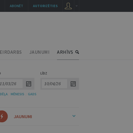
ABONĒT
AUTORIZĒTIES
EIRDARBS
JAUNUMI
ARHĪVS
O
LĪDZ
DĒĻA
/
MĒNESIS
/
GADS
JAUNUMI