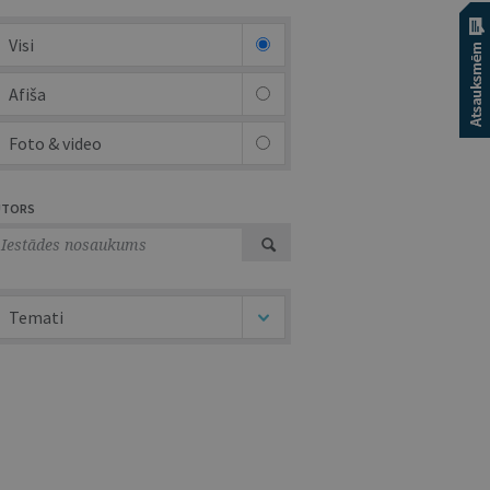
Visi
Afiša
Foto & video
UTORS
Temati