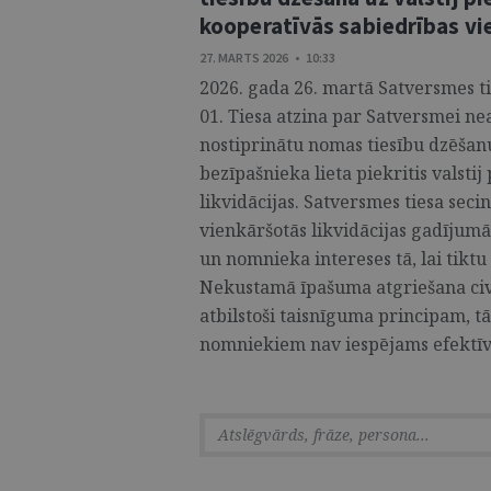
kooperatīvās sabiedrības vie
27. MARTS 2026 • 10:33
2026. gada 26. martā Satversmes t
01. Tiesa atzina par Satversmei n
nostiprinātu nomas tiesību dzēša
bezīpašnieka lieta piekritis valsti
likvidācijas. Satversmes tiesa seci
vienkāršotās likvidācijas gadījumā
un nomnieka intereses tā, lai tiktu 
Nekustamā īpašuma atgriešana civ
atbilstoši taisnīguma principam, tā
nomniekiem nav iespējams efektīvi a