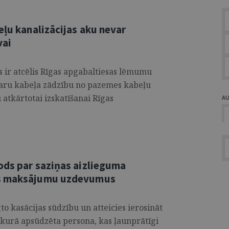
eļu kanalizācijas aku nevar
vai
 ir atcēlis Rīgas apgabaltiesas lēmumu
karu kabeļa zādzību no pazemes kabeļu
u atkārtotai izskatīšanai Rīgas
A
ods par saziņas aizlieguma
as maksājumu uzdevumus
egto kasācijas sūdzību un atteicies ierosināt
, kurā apsūdzēta persona, kas ļaunprātīgi