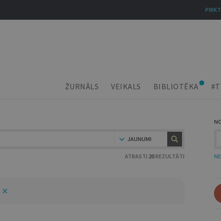
PIRKT
ŽURNĀLS
VEIKALS
BIBLIOTĒKA
#T
N
JAUNUMI
ATRASTI
20
REZULTĀTI
NE