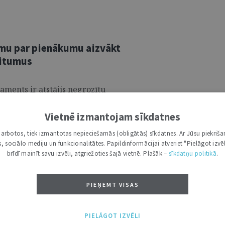
umu par pienākumu aizvākt
ritumus
aments ir atstājis negrozītu
iedumu, ar kuru noraidīts pieteikums
 dienesta lēmums uzlikt pieteicējai – SIA
Vietnē izmantojam sīkdatnes
piederošajā īpašumā uzglabātus
i darbotos, tiek izmantotas nepieciešamās (obligātās) sīkdatnes. Ar Jūsu piekriša
kas, sociālo mediju un funkcionalitātes. Papildinformācijai atveriet "Pielāgot izvēl
brīdī mainīt savu izvēli, atgriežoties šajā vietnē. Plašāk –
sīkdatņu politikā
.
PIEŅEMT VISAS
 mediju satura veidošanu
atbilst Satversmei
PIELĀGOT IZVĒLI