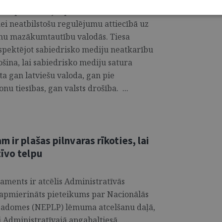
esa pasludināja spriedumu lietā Nr. 2024-
ei neatbilstošu regulējumu attiecībā uz
anu mazākumtautību valodās. Tiesa
espektējot sabiedrisko mediju neatkarību
ošina, lai sabiedrisko mediju satura
ta gan latviešu valoda, gan pie
 tiesības, gan valsts drošība. ...
 ir plašas pilnvaras rīkoties, lai
tīvo telpu
aments ir atcēlis Administratīvās
 apmierināts pieteikums par Nacionālās
 padomes (NEPLP) lēmuma atcelšanu daļā,
i Administratīvajā apgabaltiesā. ...