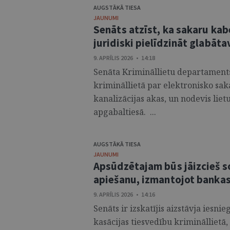
AUGSTĀKĀ TIESA
JAUNUMI
Senāts atzīst, ka sakaru kab
juridiski pielīdzināt glabāta
9. APRĪLIS 2026 • 14:18
Senāta Krimināllietu departaments
krimināllietā par elektronisko sa
kanalizācijas akas, un nodevis liet
apgabaltiesā. ...
AUGSTĀKĀ TIESA
JAUNUMI
Apsūdzētajam būs jāizcieš s
apiešanu, izmantojot bank
9. APRĪLIS 2026 • 14:16
Senāts ir izskatījis aizstāvja iesni
kasācijas tiesvedību krimināllietā