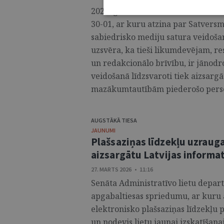
2026. gada 30. martā Satversmes ti
30-01, ar kuru atzina par Satversm
sabiedrisko mediju satura veidoš
uzsvēra, ka tieši likumdevējam, r
un redakcionālo brīvību, ir jānodr
veidošanā līdzsvaroti tiek aizsargā
mazākumtautībām piederošo personu
AUGSTĀKĀ TIESA
JAUNUMI
Plašsaziņas līdzekļu uzraugam
aizsargātu Latvijas informa
27. MARTS 2026 • 11:16
Senāta Administratīvo lietu depart
apgabaltiesas spriedumu, ar kuru
elektronisko plašsaziņas līdzekļu
un nodevis lietu jaunai izskatīšana