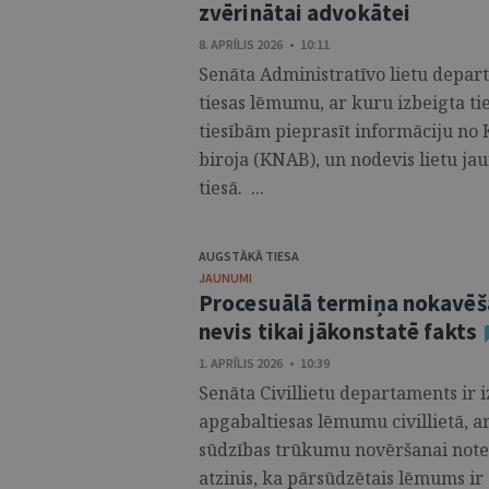
zvērinātai advokātei
8. APRĪLIS 2026 • 10:11
Senāta Administratīvo lietu depart
tiesas lēmumu, ar kuru izbeigta ti
tiesībām pieprasīt informāciju no
biroja (KNAB), un nodevis lietu jau
tiesā. ...
AUGSTĀKĀ TIESA
JAUNUMI
Procesuālā termiņa nokavēša
nevis tikai jākonstatē fakts
1. APRĪLIS 2026 • 10:39
Senāta Civillietu departaments ir i
apgabaltiesas lēmumu civillietā, a
sūdzības trūkumu novēršanai note
atzinis, ka pārsūdzētais lēmums ir 