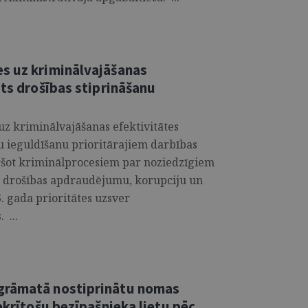
s uz kriminālvajāšanas
sts drošības stiprināšanu
z kriminālvajāšanas efektivitātes
 ieguldīšanu prioritārajiem darbības
ršot kriminālprocesiem par noziedzīgiem
ts drošības apdraudējumu, korupciju un
. gada prioritātes uzsver
 ...
grāmatā nostiprinātu nomas
ekrītošu bezīpašnieka lietu pēc