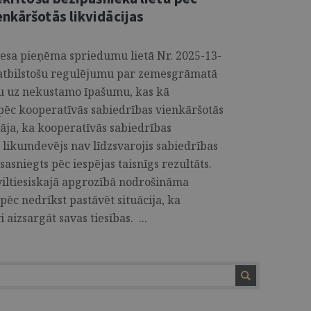
nkāršotās likvidācijas
iesa pieņēma spriedumu lietā Nr. 2025-13-
eatbilstošu regulējumu par zemesgrāmatā
nu uz nekustamo īpašumu, kas kā
j pēc kooperatīvās sabiedrības vienkāršotās
nāja, ka kooperatīvās sabiedrības
 likumdevējs nav līdzsvarojis sabiedrības
sasniegts pēc iespējas taisnīgs rezultāts.
iltiesiskajā apgrozībā nodrošināma
pēc nedrīkst pastāvēt situācija, ka
izsargāt savas tiesības. ...