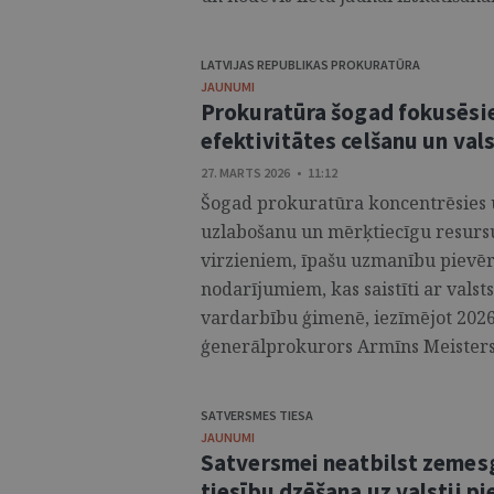
LATVIJAS REPUBLIKAS PROKURATŪRA
JAUNUMI
Prokuratūra šogad fokusēsie
efektivitātes celšanu un val
27. MARTS 2026 • 11:12
Šogad prokuratūra koncentrēsies u
uzlabošanu un mērķtiecīgu resursu
virzieniem, īpašu uzmanību pievē
nodarījumiem, kas saistīti ar vals
vardarbību ģimenē, iezīmējot 2026
ģenerālprokurors Armīns Meisters.
SATVERSMES TIESA
JAUNUMI
Satversmei neatbilst zemes
tiesību dzēšana uz valstij pi