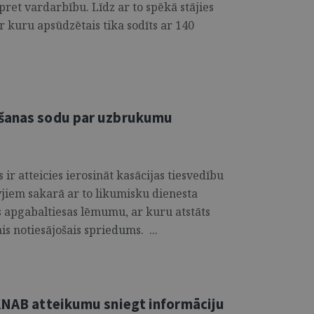
ret vardarbību. Līdz ar to spēkā stājies
 kuru apsūdzētais tika sodīts ar 140
mšanas sodu par uzbrukumu
r atteicies ierosināt kasācijas tiesvedību
jiem sakarā ar to likumisku dienesta
s apgabaltiesas lēmumu, ar kuru atstāts
ais notiesājošais spriedums. ...
 KNAB atteikumu sniegt informāciju