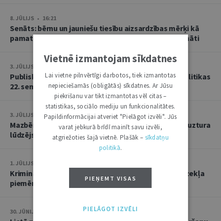
8. JŪLIJS • 16:21
Senāts: bērnu un jauniešu tiesību aizsardzības mērķi kā
pamatu atbrīvojumam no PVN nevar tulkot paplašināti
Vietnē izmantojam sīkdatnes
3. JŪLIJS • 18:23
Lai vietne pilnvērtīgi darbotos, tiek izmantotas
Publisko tiesību institūta konstitucionālās tiesībpolitikas
22. seminārs
nepieciešamās (obligātās) sīkdatnes. Ar Jūsu
piekrišanu var tikt izmantotas vēl citas –
statistikas, sociālo mediju un funkcionalitātes.
3. JŪLIJS • 14:45
Papildinformācijai atveriet "Pielāgot izvēli". Jūs
Mazbērniem nav pienākuma uzturēt vecvecākus, ja uztura
varat jebkurā brīdī mainīt savu izvēli,
lūdzējs nav par viņiem rūpējies
atgriežoties šajā vietnē. Plašāk –
sīkdatņu
politikā
.
1. JŪLIJS • 17:38
Kriminālsoda un medicīniska rakstura piespiedu līdzekļa
PIEŅEMT VISAS
piemērošana savstarpēji viens otru neizslēdz
PIELĀGOT IZVĒLI
30. JŪNIJS • 14:58