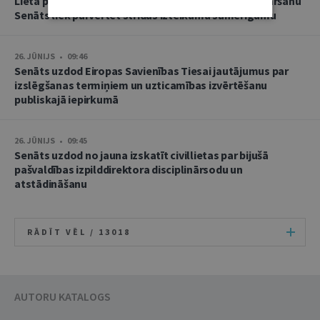
Lietā par namu pārvaldnieces goda un cieņas aizskaršanu
Senāts liek pārvērtēt strīdus izteikumu samērīgumu
26. JŪNIJS • 09:46
Senāts uzdod Eiropas Savienības Tiesai jautājumus par
izslēgšanas termiņiem un uzticamības izvērtēšanu
publiskajā iepirkumā
26. JŪNIJS • 09:45
Senāts uzdod no jauna izskatīt civillietas par bijušā
pašvaldības izpilddirektora disciplinārsodu un
atstādināšanu
RĀDĪT VĒL /
13018
AUTORU KATALOGS