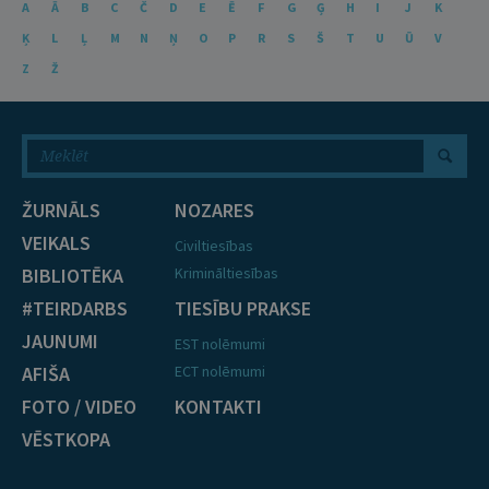
A
Ā
B
C
Č
D
E
Ē
F
G
Ģ
H
I
J
K
Ķ
L
Ļ
M
N
Ņ
O
P
R
S
Š
T
U
Ū
V
Z
Ž
ŽURNĀLS
NOZARES
VEIKALS
Civiltiesības
BIBLIOTĒKA
Krimināltiesības
#TEIRDARBS
TIESĪBU PRAKSE
JAUNUMI
EST nolēmumi
AFIŠA
ECT nolēmumi
FOTO / VIDEO
KONTAKTI
VĒSTKOPA