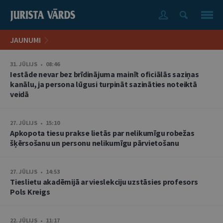
JAUNUMI
31. JŪLIJS • 08:46
Iestāde nevar bez brīdinājuma mainīt oficiālās saziņas
kanālu, ja persona lūgusi turpināt sazināties noteiktā
veidā
27. JŪLIJS • 15:10
Apkopota tiesu prakse lietās par nelikumīgu robežas
šķērsošanu un personu nelikumīgu pārvietošanu
27. JŪLIJS • 14:53
Tieslietu akadēmijā ar vieslekciju uzstāsies profesors
Pols Kreigs
22. JŪLIJS • 11:17