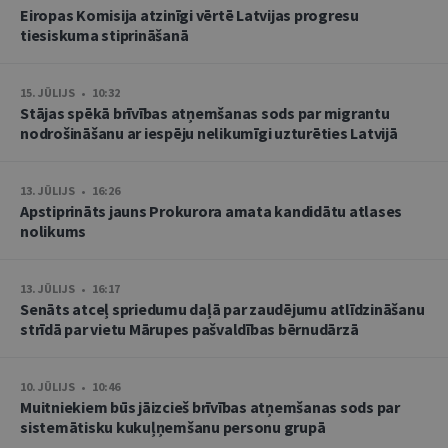
Eiropas Komisija atzinīgi vērtē Latvijas progresu
tiesiskuma stiprināšanā
15. JŪLIJS • 10:32
Stājas spēkā brīvības atņemšanas sods par migrantu
nodrošināšanu ar iespēju nelikumīgi uzturēties Latvijā
13. JŪLIJS • 16:26
Apstiprināts jauns Prokurora amata kandidātu atlases
nolikums
13. JŪLIJS • 16:17
Senāts atceļ spriedumu daļā par zaudējumu atlīdzināšanu
strīdā par vietu Mārupes pašvaldības bērnudārzā
10. JŪLIJS • 10:46
Muitniekiem būs jāizcieš brīvības atņemšanas sods par
sistemātisku kukuļņemšanu personu grupā