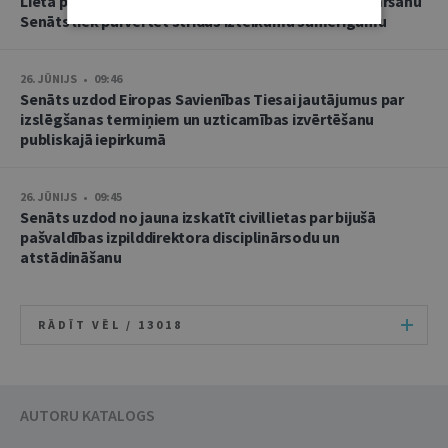
Lietā par namu pārvaldnieces goda un cieņas aizskaršanu
Senāts liek pārvērtēt strīdus izteikumu samērīgumu
26. JŪNIJS • 09:46
Senāts uzdod Eiropas Savienības Tiesai jautājumus par
izslēgšanas termiņiem un uzticamības izvērtēšanu
publiskajā iepirkumā
26. JŪNIJS • 09:45
Senāts uzdod no jauna izskatīt civillietas par bijušā
pašvaldības izpilddirektora disciplinārsodu un
atstādināšanu
RĀDĪT VĒL /
13018
AUTORU KATALOGS