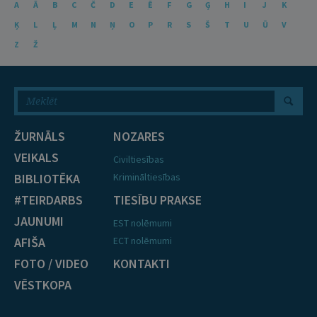
A
Ā
B
C
Č
D
E
Ē
F
G
Ģ
H
I
J
K
Ķ
L
Ļ
M
N
Ņ
O
P
R
S
Š
T
U
Ū
V
Z
Ž
ŽURNĀLS
NOZARES
VEIKALS
Civiltiesības
BIBLIOTĒKA
Krimināltiesības
#TEIRDARBS
TIESĪBU PRAKSE
JAUNUMI
EST nolēmumi
AFIŠA
ECT nolēmumi
FOTO / VIDEO
KONTAKTI
VĒSTKOPA