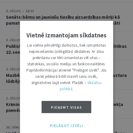
8. JŪLIJS • 16:21
Senāts: bērnu un jauniešu tiesību aizsardzības mērķi kā
pamatu atbrīvojumam no PVN nevar tulkot paplašināti
Vietnē izmantojam sīkdatnes
3. JŪLIJS • 18:23
Lai vietne pilnvērtīgi darbotos, tiek izmantotas
Publisko tiesību institūta konstitucionālās tiesībpolitikas
22. seminārs
nepieciešamās (obligātās) sīkdatnes. Ar Jūsu
piekrišanu var tikt izmantotas vēl citas –
statistikas, sociālo mediju un funkcionalitātes.
3. JŪLIJS • 14:45
Papildinformācijai atveriet "Pielāgot izvēli". Jūs
Mazbērniem nav pienākuma uzturēt vecvecākus, ja uztura
varat jebkurā brīdī mainīt savu izvēli,
lūdzējs nav par viņiem rūpējies
atgriežoties šajā vietnē. Plašāk –
sīkdatņu
politikā
.
1. JŪLIJS • 17:38
Kriminālsoda un medicīniska rakstura piespiedu līdzekļa
PIEŅEMT VISAS
piemērošana savstarpēji viens otru neizslēdz
PIELĀGOT IZVĒLI
30. JŪNIJS • 14:58