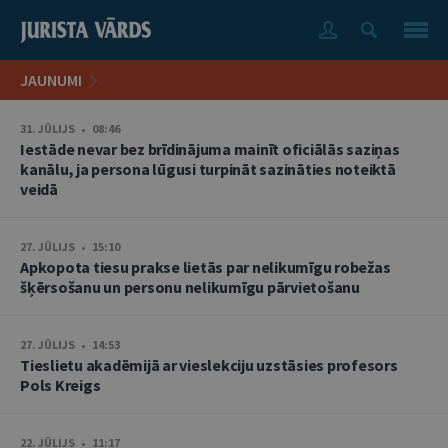
JAUNUMI
31. JŪLIJS • 08:46
Iestāde nevar bez brīdinājuma mainīt oficiālās saziņas
kanālu, ja persona lūgusi turpināt sazināties noteiktā
veidā
27. JŪLIJS • 15:10
Apkopota tiesu prakse lietās par nelikumīgu robežas
šķērsošanu un personu nelikumīgu pārvietošanu
27. JŪLIJS • 14:53
Tieslietu akadēmijā ar vieslekciju uzstāsies profesors
Pols Kreigs
22. JŪLIJS • 11:17