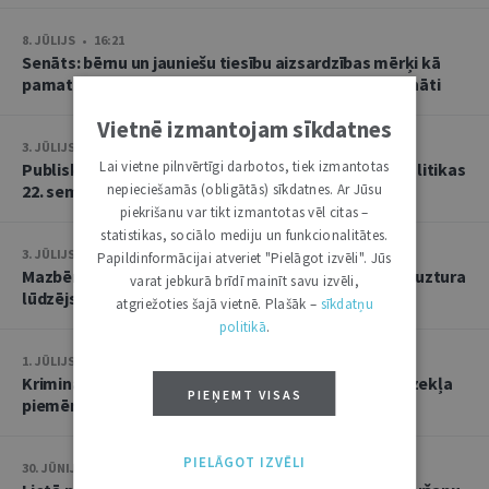
8. JŪLIJS • 16:21
Senāts: bērnu un jauniešu tiesību aizsardzības mērķi kā
pamatu atbrīvojumam no PVN nevar tulkot paplašināti
Vietnē izmantojam sīkdatnes
3. JŪLIJS • 18:23
Lai vietne pilnvērtīgi darbotos, tiek izmantotas
Publisko tiesību institūta konstitucionālās tiesībpolitikas
22. seminārs
nepieciešamās (obligātās) sīkdatnes. Ar Jūsu
piekrišanu var tikt izmantotas vēl citas –
statistikas, sociālo mediju un funkcionalitātes.
3. JŪLIJS • 14:45
Papildinformācijai atveriet "Pielāgot izvēli". Jūs
Mazbērniem nav pienākuma uzturēt vecvecākus, ja uztura
varat jebkurā brīdī mainīt savu izvēli,
lūdzējs nav par viņiem rūpējies
atgriežoties šajā vietnē. Plašāk –
sīkdatņu
politikā
.
1. JŪLIJS • 17:38
Kriminālsoda un medicīniska rakstura piespiedu līdzekļa
PIEŅEMT VISAS
piemērošana savstarpēji viens otru neizslēdz
PIELĀGOT IZVĒLI
30. JŪNIJS • 14:58