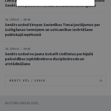
Lietā par namu pārvaldnieces goda un cieņas aizskaršanu
Senāts liek pārvērtēt strīdus izteikumu samērīgumu
26. JŪNIJS • 09:46
Senāts uzdod Eiropas Savienības Tiesai jautājumus par
izslēgšanas termiņiem un uzticamības izvērtēšanu
publiskajā iepirkumā
26. JŪNIJS • 09:45
Senāts uzdod no jauna izskatīt civillietas par bijušā
pašvaldības izpilddirektora disciplinārsodu un
atstādināšanu
RĀDĪT VĒL /
13018
AUTORU KATALOGS