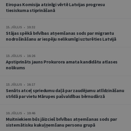
Eiropas Komisija atzinīgi vērtē Latvijas progresu
tiesiskuma stiprināšanā
15. JŪLIJS • 10:32
Stājas spēkā brīvības atņemšanas sods par migrantu
nodrošināšanu ar iespēju nelikumīgi uzturēties Latvijā
13. JŪLIJS • 16:26
Apstiprināts jauns Prokurora amata kandidātu atlases
nolikums
13. JŪLIJS • 16:17
Senāts atceļ spriedumu daļā par zaudējumu atlīdzināšanu
strīdā par vietu Mārupes pašvaldības bērnudārzā
10. JŪLIJS • 10:46
Muitniekiem būs jāizcieš brīvības atņemšanas sods par
sistemātisku kukuļņemšanu personu grupā