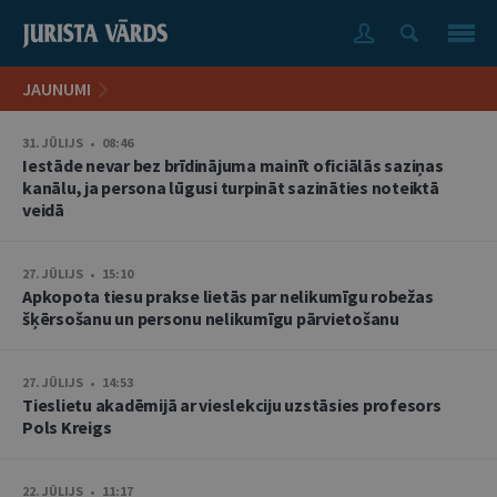
JAUNUMI
31. JŪLIJS • 08:46
Iestāde nevar bez brīdinājuma mainīt oficiālās saziņas
kanālu, ja persona lūgusi turpināt sazināties noteiktā
veidā
27. JŪLIJS • 15:10
Apkopota tiesu prakse lietās par nelikumīgu robežas
šķērsošanu un personu nelikumīgu pārvietošanu
27. JŪLIJS • 14:53
Tieslietu akadēmijā ar vieslekciju uzstāsies profesors
Pols Kreigs
22. JŪLIJS • 11:17