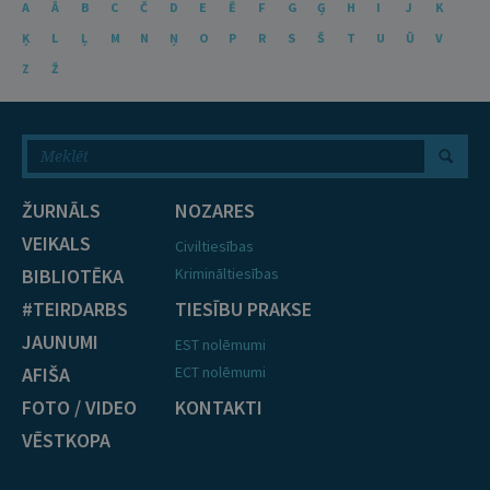
A
Ā
B
C
Č
D
E
Ē
F
G
Ģ
H
I
J
K
Ķ
L
Ļ
M
N
Ņ
O
P
R
S
Š
T
U
Ū
V
Z
Ž
ŽURNĀLS
NOZARES
VEIKALS
Civiltiesības
BIBLIOTĒKA
Krimināltiesības
#TEIRDARBS
TIESĪBU PRAKSE
JAUNUMI
EST nolēmumi
AFIŠA
ECT nolēmumi
FOTO / VIDEO
KONTAKTI
VĒSTKOPA