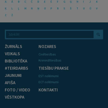
A
Ā
B
C
Č
D
E
Ē
F
G
Ģ
H
I
J
K
Ķ
L
Ļ
M
N
Ņ
O
P
R
S
Š
T
U
Ū
V
Z
Ž
ŽURNĀLS
NOZARES
VEIKALS
Civiltiesības
BIBLIOTĒKA
Krimināltiesības
#TEIRDARBS
TIESĪBU PRAKSE
JAUNUMI
EST nolēmumi
AFIŠA
ECT nolēmumi
FOTO / VIDEO
KONTAKTI
VĒSTKOPA