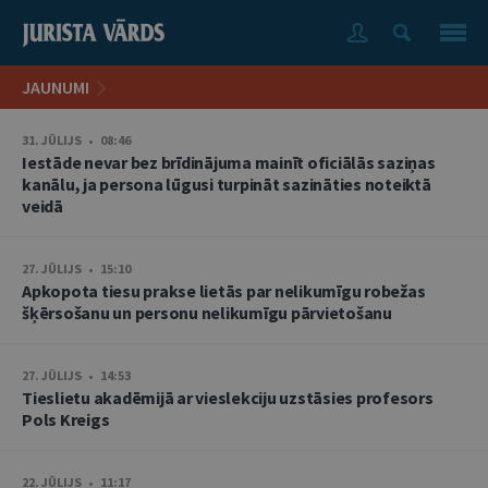
JAUNUMI
31. JŪLIJS • 08:46
Iestāde nevar bez brīdinājuma mainīt oficiālās saziņas
kanālu, ja persona lūgusi turpināt sazināties noteiktā
veidā
27. JŪLIJS • 15:10
Apkopota tiesu prakse lietās par nelikumīgu robežas
šķērsošanu un personu nelikumīgu pārvietošanu
27. JŪLIJS • 14:53
Tieslietu akadēmijā ar vieslekciju uzstāsies profesors
Pols Kreigs
22. JŪLIJS • 11:17