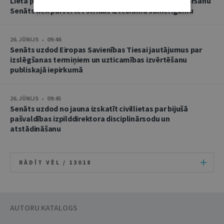
Lietā par namu pārvaldnieces goda un cieņas aizskaršanu
Senāts liek pārvērtēt strīdus izteikumu samērīgumu
26. JŪNIJS • 09:46
Senāts uzdod Eiropas Savienības Tiesai jautājumus par
izslēgšanas termiņiem un uzticamības izvērtēšanu
publiskajā iepirkumā
26. JŪNIJS • 09:45
Senāts uzdod no jauna izskatīt civillietas par bijušā
pašvaldības izpilddirektora disciplinārsodu un
atstādināšanu
RĀDĪT VĒL /
13018
AUTORU KATALOGS