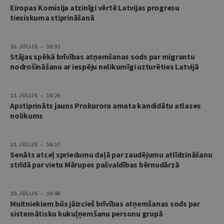
Eiropas Komisija atzinīgi vērtē Latvijas progresu
tiesiskuma stiprināšanā
15. JŪLIJS • 10:32
Stājas spēkā brīvības atņemšanas sods par migrantu
nodrošināšanu ar iespēju nelikumīgi uzturēties Latvijā
13. JŪLIJS • 16:26
Apstiprināts jauns Prokurora amata kandidātu atlases
nolikums
13. JŪLIJS • 16:17
Senāts atceļ spriedumu daļā par zaudējumu atlīdzināšanu
strīdā par vietu Mārupes pašvaldības bērnudārzā
10. JŪLIJS • 10:46
Muitniekiem būs jāizcieš brīvības atņemšanas sods par
sistemātisku kukuļņemšanu personu grupā