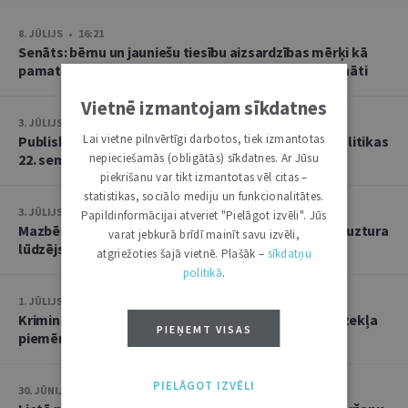
8. JŪLIJS • 16:21
Senāts: bērnu un jauniešu tiesību aizsardzības mērķi kā
pamatu atbrīvojumam no PVN nevar tulkot paplašināti
Vietnē izmantojam sīkdatnes
3. JŪLIJS • 18:23
Lai vietne pilnvērtīgi darbotos, tiek izmantotas
Publisko tiesību institūta konstitucionālās tiesībpolitikas
22. seminārs
nepieciešamās (obligātās) sīkdatnes. Ar Jūsu
piekrišanu var tikt izmantotas vēl citas –
statistikas, sociālo mediju un funkcionalitātes.
3. JŪLIJS • 14:45
Papildinformācijai atveriet "Pielāgot izvēli". Jūs
Mazbērniem nav pienākuma uzturēt vecvecākus, ja uztura
varat jebkurā brīdī mainīt savu izvēli,
lūdzējs nav par viņiem rūpējies
atgriežoties šajā vietnē. Plašāk –
sīkdatņu
politikā
.
1. JŪLIJS • 17:38
Kriminālsoda un medicīniska rakstura piespiedu līdzekļa
PIEŅEMT VISAS
piemērošana savstarpēji viens otru neizslēdz
PIELĀGOT IZVĒLI
30. JŪNIJS • 14:58