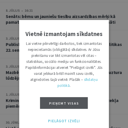
8. JŪLIJS • 16:21
Senāts: bērnu un jauniešu tiesību aizsardzības mērķi kā
pamatu atbrīvojumam no PVN nevar tulkot paplašināti
Vietnē izmantojam sīkdatnes
3. JŪLIJS • 18:23
Lai vietne pilnvērtīgi darbotos, tiek izmantotas
Publisko tiesību institūta konstitucionālās tiesībpolitikas
22. seminārs
nepieciešamās (obligātās) sīkdatnes. Ar Jūsu
piekrišanu var tikt izmantotas vēl citas –
statistikas, sociālo mediju un funkcionalitātes.
3. JŪLIJS • 14:45
Papildinformācijai atveriet "Pielāgot izvēli". Jūs
Mazbērniem nav pienākuma uzturēt vecvecākus, ja uztura
varat jebkurā brīdī mainīt savu izvēli,
lūdzējs nav par viņiem rūpējies
atgriežoties šajā vietnē. Plašāk –
sīkdatņu
politikā
.
1. JŪLIJS • 17:38
Kriminālsoda un medicīniska rakstura piespiedu līdzekļa
PIEŅEMT VISAS
piemērošana savstarpēji viens otru neizslēdz
PIELĀGOT IZVĒLI
30. JŪNIJS • 14:58