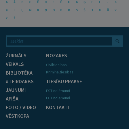
A
Ā
B
C
Č
D
E
Ē
F
G
Ģ
H
I
J
K
Ķ
L
Ļ
M
N
Ņ
O
P
R
S
Š
T
U
Ū
V
Z
Ž
ŽURNĀLS
NOZARES
VEIKALS
Civiltiesības
BIBLIOTĒKA
Krimināltiesības
#TEIRDARBS
TIESĪBU PRAKSE
JAUNUMI
EST nolēmumi
AFIŠA
ECT nolēmumi
FOTO / VIDEO
KONTAKTI
VĒSTKOPA