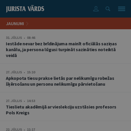
JAUNUMI
31. JŪLIJS • 08:46
Iestāde nevar bez brīdinājuma mainīt oficiālās saziņas
kanālu, ja persona lūgusi turpināt sazināties noteiktā
veidā
27. JŪLIJS • 15:10
Apkopota tiesu prakse lietās par nelikumīgu robežas
šķērsošanu un personu nelikumīgu pārvietošanu
27. JŪLIJS • 14:53
Tieslietu akadēmijā ar vieslekciju uzstāsies profesors
Pols Kreigs
22. JŪLIJS • 11:17