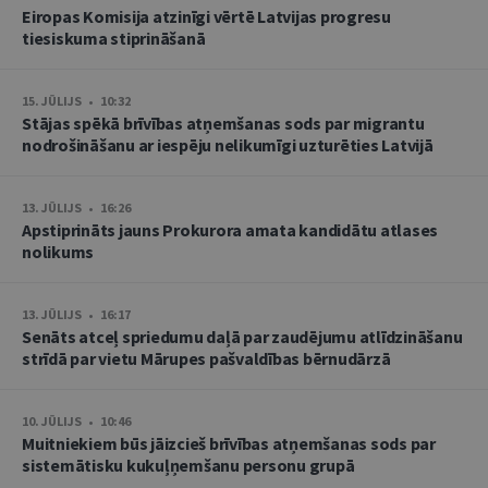
Eiropas Komisija atzinīgi vērtē Latvijas progresu
tiesiskuma stiprināšanā
15. JŪLIJS • 10:32
Stājas spēkā brīvības atņemšanas sods par migrantu
nodrošināšanu ar iespēju nelikumīgi uzturēties Latvijā
13. JŪLIJS • 16:26
Apstiprināts jauns Prokurora amata kandidātu atlases
nolikums
13. JŪLIJS • 16:17
Senāts atceļ spriedumu daļā par zaudējumu atlīdzināšanu
strīdā par vietu Mārupes pašvaldības bērnudārzā
10. JŪLIJS • 10:46
Muitniekiem būs jāizcieš brīvības atņemšanas sods par
sistemātisku kukuļņemšanu personu grupā