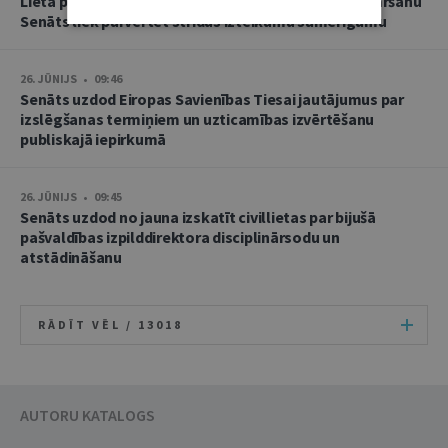
Lietā par namu pārvaldnieces goda un cieņas aizskaršanu
Senāts liek pārvērtēt strīdus izteikumu samērīgumu
26. JŪNIJS • 09:46
Senāts uzdod Eiropas Savienības Tiesai jautājumus par
izslēgšanas termiņiem un uzticamības izvērtēšanu
publiskajā iepirkumā
26. JŪNIJS • 09:45
Senāts uzdod no jauna izskatīt civillietas par bijušā
pašvaldības izpilddirektora disciplinārsodu un
atstādināšanu
RĀDĪT VĒL /
13018
AUTORU KATALOGS