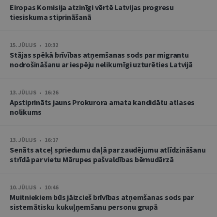
Eiropas Komisija atzinīgi vērtē Latvijas progresu
tiesiskuma stiprināšanā
15. JŪLIJS • 10:32
Stājas spēkā brīvības atņemšanas sods par migrantu
nodrošināšanu ar iespēju nelikumīgi uzturēties Latvijā
13. JŪLIJS • 16:26
Apstiprināts jauns Prokurora amata kandidātu atlases
nolikums
13. JŪLIJS • 16:17
Senāts atceļ spriedumu daļā par zaudējumu atlīdzināšanu
strīdā par vietu Mārupes pašvaldības bērnudārzā
10. JŪLIJS • 10:46
Muitniekiem būs jāizcieš brīvības atņemšanas sods par
sistemātisku kukuļņemšanu personu grupā