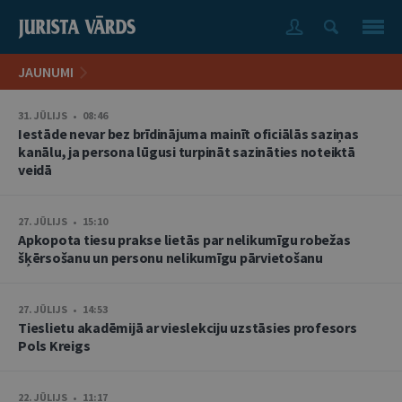
JAUNUMI
31. JŪLIJS • 08:46
Iestāde nevar bez brīdinājuma mainīt oficiālās saziņas
kanālu, ja persona lūgusi turpināt sazināties noteiktā
veidā
27. JŪLIJS • 15:10
Apkopota tiesu prakse lietās par nelikumīgu robežas
šķērsošanu un personu nelikumīgu pārvietošanu
27. JŪLIJS • 14:53
Tieslietu akadēmijā ar vieslekciju uzstāsies profesors
Pols Kreigs
22. JŪLIJS • 11:17