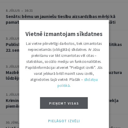
8. JŪLIJS • 16:21
Senāts: bērnu un jauniešu tiesību aizsardzības mērķi kā
pamatu atbrīvojumam no PVN nevar tulkot paplašināti
Vietnē izmantojam sīkdatnes
3. JŪLIJS • 18:23
Lai vietne pilnvērtīgi darbotos, tiek izmantotas
Publisko tiesību institūta konstitucionālās tiesībpolitikas
22. seminārs
nepieciešamās (obligātās) sīkdatnes. Ar Jūsu
piekrišanu var tikt izmantotas vēl citas –
statistikas, sociālo mediju un funkcionalitātes.
3. JŪLIJS • 14:45
Papildinformācijai atveriet "Pielāgot izvēli". Jūs
Mazbērniem nav pienākuma uzturēt vecvecākus, ja uztura
varat jebkurā brīdī mainīt savu izvēli,
lūdzējs nav par viņiem rūpējies
atgriežoties šajā vietnē. Plašāk –
sīkdatņu
politikā
.
1. JŪLIJS • 17:38
Kriminālsoda un medicīniska rakstura piespiedu līdzekļa
PIEŅEMT VISAS
piemērošana savstarpēji viens otru neizslēdz
PIELĀGOT IZVĒLI
30. JŪNIJS • 14:58