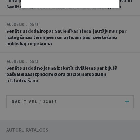
Lietā par namu pārvaldnieces goda un cieņas aizskaršanu
Senāts liek pārvērtēt strīdus izteikumu samērīgumu
26. JŪNIJS • 09:46
Senāts uzdod Eiropas Savienības Tiesai jautājumus par
izslēgšanas termiņiem un uzticamības izvērtēšanu
publiskajā iepirkumā
26. JŪNIJS • 09:45
Senāts uzdod no jauna izskatīt civillietas par bijušā
pašvaldības izpilddirektora disciplinārsodu un
atstādināšanu
RĀDĪT VĒL /
13018
AUTORU KATALOGS