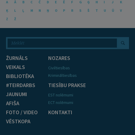
A
Ā
B
C
Č
D
E
Ē
F
G
Ģ
H
I
J
K
Ķ
L
Ļ
M
N
Ņ
O
P
R
S
Š
T
U
Ū
V
Z
Ž
ŽURNĀLS
NOZARES
VEIKALS
Civiltiesības
BIBLIOTĒKA
Krimināltiesības
#TEIRDARBS
TIESĪBU PRAKSE
JAUNUMI
EST nolēmumi
AFIŠA
ECT nolēmumi
FOTO / VIDEO
KONTAKTI
VĒSTKOPA