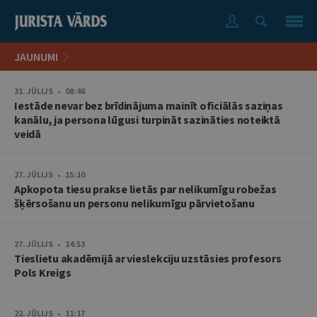
JAUNUMI
31. JŪLIJS • 08:46
Iestāde nevar bez brīdinājuma mainīt oficiālās saziņas
kanālu, ja persona lūgusi turpināt sazināties noteiktā
veidā
27. JŪLIJS • 15:10
Apkopota tiesu prakse lietās par nelikumīgu robežas
šķērsošanu un personu nelikumīgu pārvietošanu
27. JŪLIJS • 14:53
Tieslietu akadēmijā ar vieslekciju uzstāsies profesors
Pols Kreigs
22. JŪLIJS • 11:17