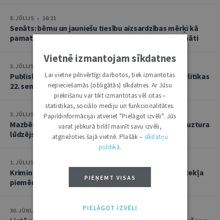
8. JŪLIJS • 16:21
Senāts: bērnu un jauniešu tiesību aizsardzības mērķi kā
pamatu atbrīvojumam no PVN nevar tulkot paplašināti
Vietnē izmantojam sīkdatnes
3. JŪLIJS • 18:23
Lai vietne pilnvērtīgi darbotos, tiek izmantotas
Publisko tiesību institūta konstitucionālās tiesībpolitikas
22. seminārs
nepieciešamās (obligātās) sīkdatnes. Ar Jūsu
piekrišanu var tikt izmantotas vēl citas –
statistikas, sociālo mediju un funkcionalitātes.
3. JŪLIJS • 14:45
Papildinformācijai atveriet "Pielāgot izvēli". Jūs
Mazbērniem nav pienākuma uzturēt vecvecākus, ja uztura
varat jebkurā brīdī mainīt savu izvēli,
lūdzējs nav par viņiem rūpējies
atgriežoties šajā vietnē. Plašāk –
sīkdatņu
politikā
.
1. JŪLIJS • 17:38
Kriminālsoda un medicīniska rakstura piespiedu līdzekļa
PIEŅEMT VISAS
piemērošana savstarpēji viens otru neizslēdz
PIELĀGOT IZVĒLI
30. JŪNIJS • 14:58