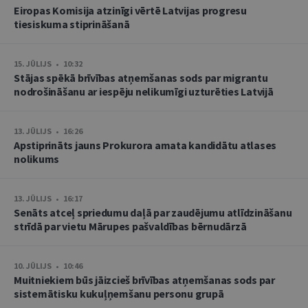
Eiropas Komisija atzinīgi vērtē Latvijas progresu
tiesiskuma stiprināšanā
15. JŪLIJS • 10:32
Stājas spēkā brīvības atņemšanas sods par migrantu
nodrošināšanu ar iespēju nelikumīgi uzturēties Latvijā
13. JŪLIJS • 16:26
Apstiprināts jauns Prokurora amata kandidātu atlases
nolikums
13. JŪLIJS • 16:17
Senāts atceļ spriedumu daļā par zaudējumu atlīdzināšanu
strīdā par vietu Mārupes pašvaldības bērnudārzā
10. JŪLIJS • 10:46
Muitniekiem būs jāizcieš brīvības atņemšanas sods par
sistemātisku kukuļņemšanu personu grupā