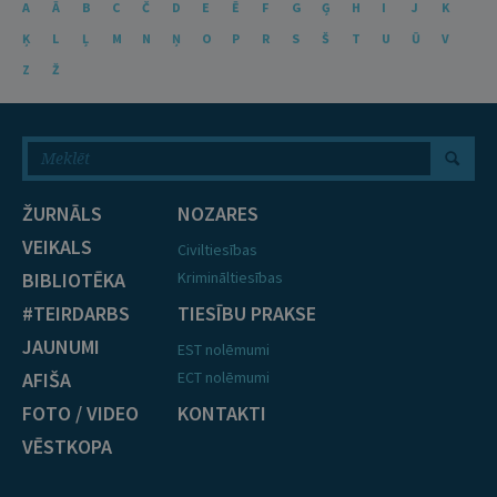
A
Ā
B
C
Č
D
E
Ē
F
G
Ģ
H
I
J
K
Ķ
L
Ļ
M
N
Ņ
O
P
R
S
Š
T
U
Ū
V
Z
Ž
ŽURNĀLS
NOZARES
VEIKALS
Civiltiesības
BIBLIOTĒKA
Krimināltiesības
#TEIRDARBS
TIESĪBU PRAKSE
JAUNUMI
EST nolēmumi
AFIŠA
ECT nolēmumi
FOTO / VIDEO
KONTAKTI
VĒSTKOPA