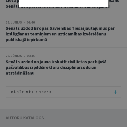
Lietā par namu pārvaldnieces goda un cieņas aizskaršanu
Senāts liek pārvērtēt strīdus izteikumu samērīgumu
26. JŪNIJS • 09:46
Senāts uzdod Eiropas Savienības Tiesai jautājumus par
izslēgšanas termiņiem un uzticamības izvērtēšanu
publiskajā iepirkumā
26. JŪNIJS • 09:45
Senāts uzdod no jauna izskatīt civillietas par bijušā
pašvaldības izpilddirektora disciplinārsodu un
atstādināšanu
RĀDĪT VĒL /
13018
AUTORU KATALOGS