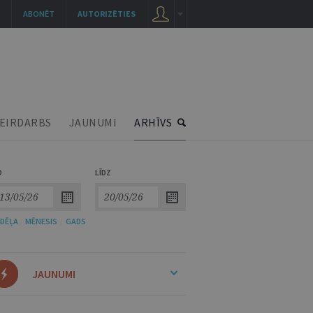
ABONĒT
AUTORIZĒTIES
EIRDARBS
JAUNUMI
ARHĪVS
O
LĪDZ
DĒĻA
/
MĒNESIS
/
GADS
JAUNUMI