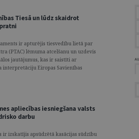
ības Tiesā un lūdz skaidrot
pratni
aments ir apturējis tiesvedību lietā par
entra (PTAC) lēmuma atcelšanu un uzdevis
los jautājumus, kas ir saistīti ar
A
interpretāciju Eiropas Savienības
mes apliecības iesniegšana valsts
edrisko darbu
ir izskatījis apsūdzētā kasācijas sūdzību