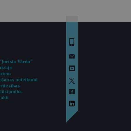
"Jurista Vārdu"
kcija
oriem
ošanas noteikumi
rtiesības
kļūstamība
akti