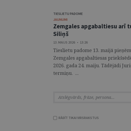
TIESLIETU PADOME
JAUNUMI
Zemgales apgabaltiesu arī t
Siliņš
13. MAIJS 2026 • 13:26
Tieslietu padome 13. maijā pieņēma
Zemgales apgabaltiesas priekšsēdē
2026. gada 24. maiju. Tādējādi Juris
termiņu. ...
RĀDĪT TIKAI VIRSRAKSTUS