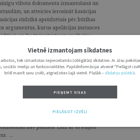
 vainīgu viltota dokumenta izmantošanā un
stundām, un atteicies ierosināt kasācijas
kasācijas sūdzībā apsūdzētais pēc būtības
tos argumentus, kurus apelācijas instances
idījusi, un ka tā ir vērsta uz apelācijas
 faktisku, nevis juridisku iemeslu dēļ. ...
Vietnē izmantojam sīkdatnes
i darbotos, tiek izmantotas nepieciešamās (obligātās) sīkdatnes. Ar Jūsu piekriša
kas, sociālo mediju un funkcionalitātes. Papildinformācijai atveriet "Pielāgot izvēl
brīdī mainīt savu izvēli, atgriežoties šajā vietnē. Plašāk –
sīkdatņu politikā
.
spēkā notiesājošs spriedums
ietā
PIEŅEMT VISAS
 lietā par zādzības mēģinājumu un tīšu
ā veidā ir izskatījis kasācijas sūdzības,
PIELĀGOT IZVĒLI
ajiem un pārējo apsūdzēto aizstāvji, un
rosināšanai nav pamata. Līdz ar to stājies
s. ...