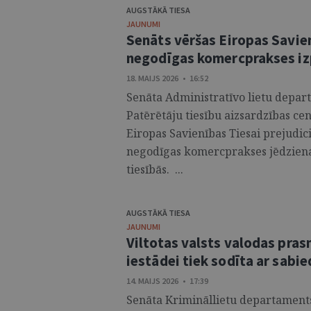
AUGSTĀKĀ TIESA
JAUNUMI
Senāts vēršas Eiropas Savien
negodīgas komercprakses iz
18. MAIJS 2026 • 16:52
Senāta Administratīvo lietu depart
Patērētāju tiesību aizsardzības c
Eiropas Savienības Tiesai prejudiciā
negodīgas komercprakses jēdziena 
tiesībās. ...
AUGSTĀKĀ TIESA
JAUNUMI
Viltotas valsts valodas pras
iestādei tiek sodīta ar sabi
14. MAIJS 2026 • 17:39
Senāta Krimināllietu departaments 