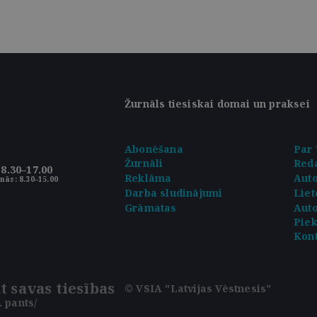
Žurnāls tiesiskai domai un praksei
Abonēšana
Par 
Žurnāli
Reda
8.30–17.00
Reklāma
Aut
nās: 8.30–15.00
Darba sludinājumi
Liet
Grāmatas
Auto
Pie
Kont
t savas tiesības
© VSIA "Latvijas Vēstnesis"
 pants/