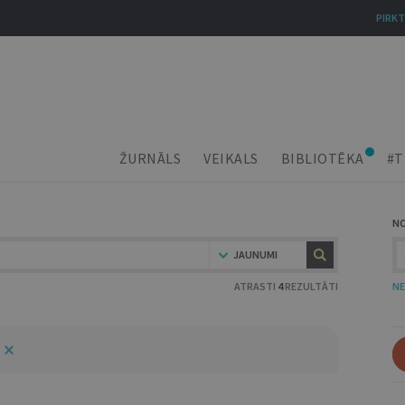
PIRKT
ŽURNĀLS
VEIKALS
BIBLIOTĒKA
#T
N
JAUNUMI
ATRASTI
4
REZULTĀTI
NE