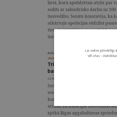
lietā, kurā apsūdzētais atzīts par
sodīts ar sabiedrisko darbu uz 100 
tiesvedību. Senāts konstatēja, ka 
atkārtojis apelācijas sūdzībā paus
tiesa ir izvērtējusi un motivēti nora
instances tiesas nolēmuma atcelšanu
Lai vietne pilnvērtīg
AUGSTĀKĀ TIESA
vēl citas – statisti
JAUNUMI
Trim apsūdzētajiem stājies 
bankomāta spridzināšanas l
14. MAIJS 2026 • 13:42
Senāta Krimināllietu departaments
svešas mantas bojāšanu vispārbīstam
kuras iesniedzis viens no apsūdzēt
atzinis, ka kasācijas tiesvedības ie
spēkā Rīgas apgabaltiesas spriedum