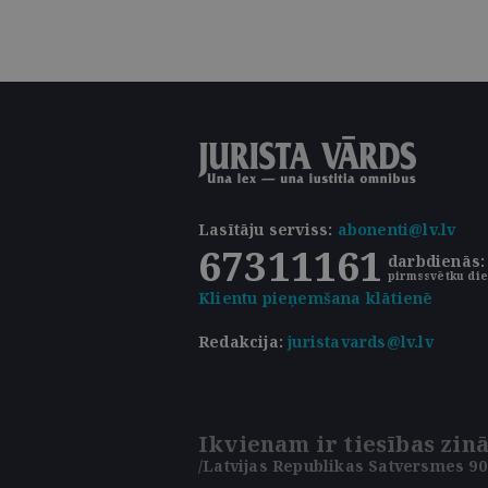
Lasītāju serviss
:
abonenti@lv.lv
67311161
darbdienās: 
pirmssvētku die
Klientu pieņemšana klātienē
Redakcija:
juristavards@lv.lv
Ikvienam ir tiesības zinā
/Latvijas Republikas Satversmes 90.