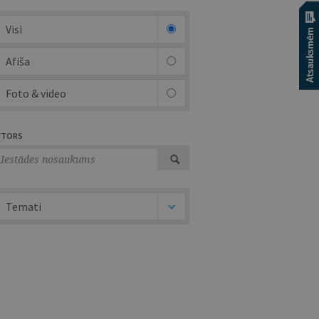
Visi
Afiša
Foto & video
UTORS
Temati