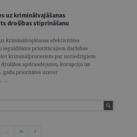
s uz kriminālvajāšanas
sts drošības stiprināšanu
z kriminālvajāšanas efektivitātes
 ieguldīšanu prioritārajiem darbības
ršot kriminālprocesiem par noziedzīgiem
ts drošības apdraudējumu, korupciju un
. gada prioritātes uzsver
 ...
...
35