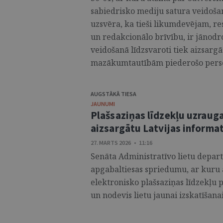
sabiedrisko mediju satura veidoš
uzsvēra, ka tieši likumdevējam, r
un redakcionālo brīvību, ir jānodr
veidošanā līdzsvaroti tiek aizsargā
mazākumtautībām piederošo personu
AUGSTĀKĀ TIESA
JAUNUMI
Plašsaziņas līdzekļu uzraugam
aizsargātu Latvijas informa
27. MARTS 2026 • 11:16
Senāta Administratīvo lietu depart
apgabaltiesas spriedumu, ar kuru
elektronisko plašsaziņas līdzekļu
un nodevis lietu jaunai izskatīšana