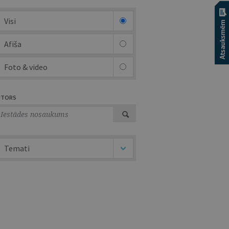
Visi
Afiša
Foto & video
UTORS
Temati