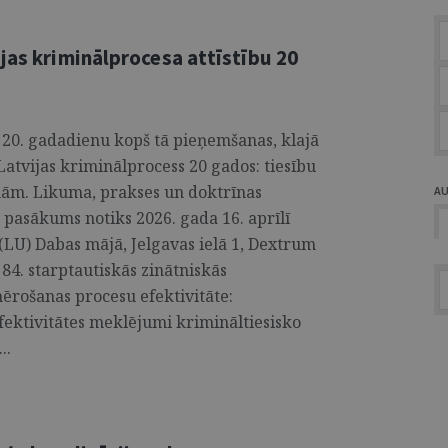
jas kriminālprocesa attīstību 20
20. gadadienu kopš tā pieņemšanas, klajā
atvijas kriminālprocess 20 gados: tiesību
ormām. Likuma, prakses un doktrīnas
A
 pasākums notiks 2026. gada 16. aprīlī
s (LU) Dabas mājā, Jelgavas ielā 1, Dextrum
84. starptautiskās zinātniskās
ērošanas procesu efektivitāte:
Efektivitātes meklējumi krimināltiesisko
..