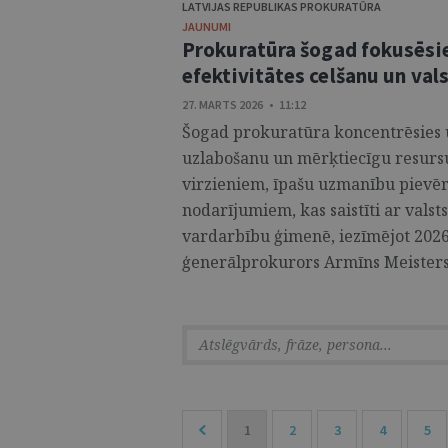
LATVIJAS REPUBLIKAS PROKURATŪRA
JAUNUMI
Prokuratūra šogad fokusēsie
efektivitātes celšanu un val
27. MARTS 2026 • 11:12
Šogad prokuratūra koncentrēsies u
uzlabošanu un mērķtiecīgu resursu
virzieniem, īpašu uzmanību pievē
nodarījumiem, kas saistīti ar vals
vardarbību ģimenē, iezīmējot 2026
ģenerālprokurors Armīns Meisters.
1
2
3
4
5