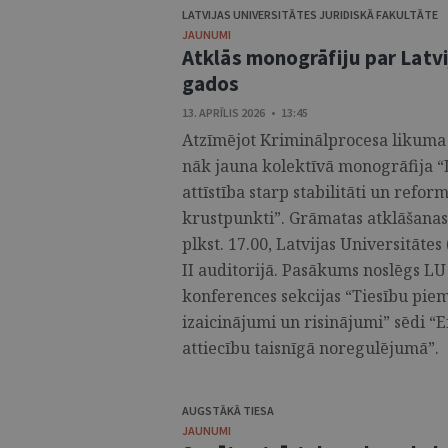
LATVIJAS UNIVERSITĀTES JURIDISKĀ FAKULTĀTE
JAUNUMI
Atklās monogrāfiju par Latvi
gados
13. APRĪLIS 2026 • 13:45
Atzīmējot Kriminālprocesa likuma 
nāk jauna kolektīvā monogrāfija “L
attīstība starp stabilitāti un ref
krustpunkti”. Grāmatas atklāšanas
plkst. 17.00, Latvijas Universitāte
II auditorijā. Pasākums noslēgs LU 
konferences sekcijas “Tiesību piem
izaicinājumi un risinājumi” sēdi “
attiecību taisnīgā noregulējumā”. .
AUGSTĀKĀ TIESA
JAUNUMI