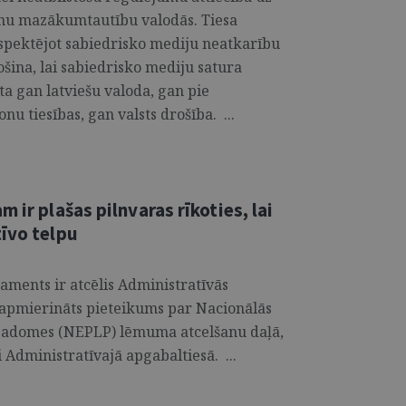
anu mazākumtautību valodās. Tiesa
espektējot sabiedrisko mediju neatkarību
ošina, lai sabiedrisko mediju satura
ta gan latviešu valoda, gan pie
 tiesības, gan valsts drošība. ...
 ir plašas pilnvaras rīkoties, lai
tīvo telpu
aments ir atcēlis Administratīvās
 apmierināts pieteikums par Nacionālās
 padomes (NEPLP) lēmuma atcelšanu daļā,
i Administratīvajā apgabaltiesā. ...