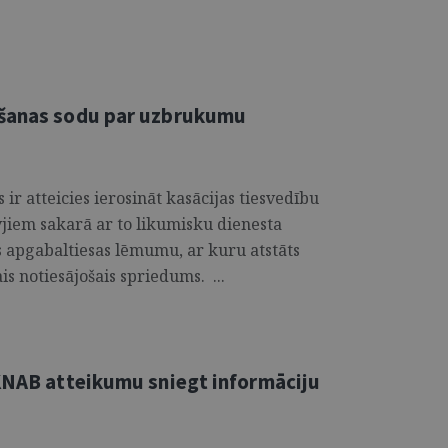
mšanas sodu par uzbrukumu
r atteicies ierosināt kasācijas tiesvedību
jiem sakarā ar to likumisku dienesta
s apgabaltiesas lēmumu, ar kuru atstāts
ais notiesājošais spriedums. ...
 KNAB atteikumu sniegt informāciju