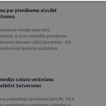
umu par pienākumu aizvākt
ritumus
aments ir atstājis negrozītu
iedumu, ar kuru noraidīts pieteikums
 dienesta lēmums uzlikt pieteicējai – SIA
piederošajā īpašumā uzglabātus
 mediju satura veidošanu
atbilst Satversmei
esa pasludināja spriedumu lietā Nr. 2024-
ei neatbilstošu regulējumu attiecībā uz