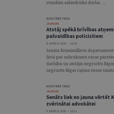
stundām sabiedriskā darba. ...
AUGSTĀKĀ TIESA
JAUNUMI
Atstāj spēkā brīvības atņe
pašvaldības policistiem
8. APRĪLIS 2026 • 10:39
Senāta Krimināllietu departaments i
lietā par uzbrukumu varas pārstāv
darbību un atstājis negrozītu Rīga
negrozīts Rīgas rajona tiesas taisīt
AUGSTĀKĀ TIESA
JAUNUMI
Senāts liek no jauna vērtēt
zvērinātai advokātei
8. APRĪLIS 2026 • 10:11