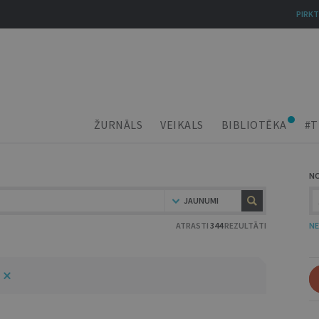
PIRKT
ŽURNĀLS
VEIKALS
BIBLIOTĒKA
#T
N
JAUNUMI
ATRASTI
344
REZULTĀTI
NE