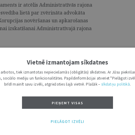
aments ir atcēlis Administratīvās rajona
esvedība lietā par zvērināta advokāta
 Korupcijas novēršanas un apkarošanas
nai izskatīšanai Administratīvajā rajona
Vietnē izmantojam sīkdatnes
nas apstākļi jāvērtē pēc būtības,
i darbotos, tiek izmantotas nepieciešamās (obligātās) sīkdatnes. Ar Jūsu piekriša
1
kas, sociālo mediju un funkcionalitātes. Papildinformācijai atveriet "Pielāgot izvēl
brīdī mainīt savu izvēli, atgriežoties šajā vietnē. Plašāk –
sīkdatņu politikā
.
zskatījis blakus sūdzību par Rīgas
r kuru noraidīts pieteikums par kasācijas
PIEŅEMT VISAS
iktā procesuālā termiņa atjaunošanu, un
atceļams. ...
PIELĀGOT IZVĒLI