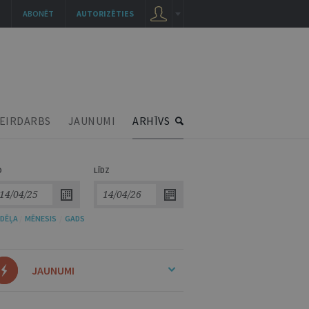
ABONĒT
AUTORIZĒTIES
EIRDARBS
JAUNUMI
ARHĪVS
O
LĪDZ
DĒĻA
/
MĒNESIS
/
GADS
JAUNUMI