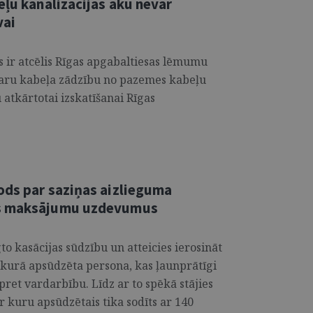
eļu kanalizācijas aku nevar
vai
 ir atcēlis Rīgas apgabaltiesas lēmumu
karu kabeļa zādzību no pazemes kabeļu
u atkārtotai izskatīšanai Rīgas
ods par saziņas aizlieguma
as maksājumu uzdevumus
egto kasācijas sūdzību un atteicies ierosināt
, kurā apsūdzēta persona, kas ļaunprātīgi
ret vardarbību. Līdz ar to spēkā stājies
 kuru apsūdzētais tika sodīts ar 140