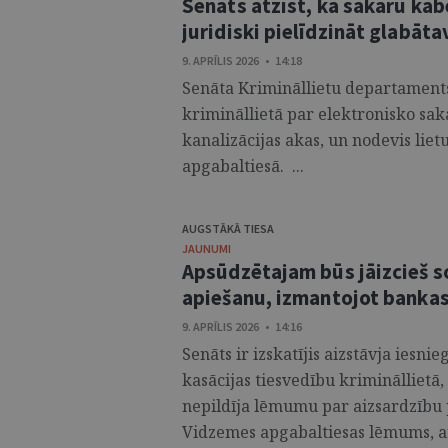
Senāts atzīst, ka sakaru kab
juridiski pielīdzināt glabāta
9. APRĪLIS 2026 • 14:18
Senāta Krimināllietu departaments
krimināllietā par elektronisko sa
kanalizācijas akas, un nodevis liet
apgabaltiesā. ...
AUGSTĀKĀ TIESA
JAUNUMI
Apsūdzētajam būs jāizcieš s
apiešanu, izmantojot bank
9. APRĪLIS 2026 • 14:16
Senāts ir izskatījis aizstāvja iesni
kasācijas tiesvedību krimināllietā
nepildīja lēmumu par aizsardzību p
Vidzemes apgabaltiesas lēmums, ar