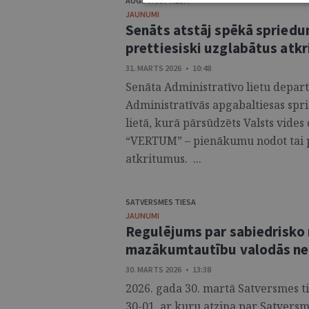
AUGSTĀKĀ TIESA
JAUNUMI
Senāts atstāj spēkā spried
prettiesiski uzglabātus atk
31. MARTS 2026 • 10:48
Senāta Administratīvo lietu depart
Administratīvās apgabaltiesas spr
lietā, kurā pārsūdzēts Valsts vides
“VERTUM” – pienākumu nodot tai 
atkritumus. ...
SATVERSMES TIESA
JAUNUMI
Regulējums par sabiedrisko
mazākumtautību valodās ne
30. MARTS 2026 • 13:38
2026. gada 30. martā Satversmes ti
30-01, ar kuru atzina par Satversm