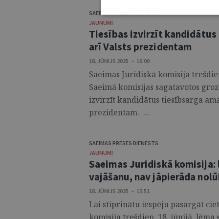
SAEIMAS PRESES DIENESTS
JAUNUMI
Tiesības izvirzīt kandidātus
arī Valsts prezidentam
18. JŪNIJS 2025 • 16:00
Saeimas Juridiskā komisija trešdien,
Saeimā komisijas sagatavotos grozī
izvirzīt kandidātus tiesībsarga ama
prezidentam. ...
SAEIMAS PRESES DIENESTS
JAUNUMI
Saeimas Juridiskā komisija: 
vajāšanu, nav jāpierāda nolū
18. JŪNIJS 2025 • 15:51
Lai stiprinātu iespēju pasargāt cie
komisija trešdien, 18. jūnijā, lēma