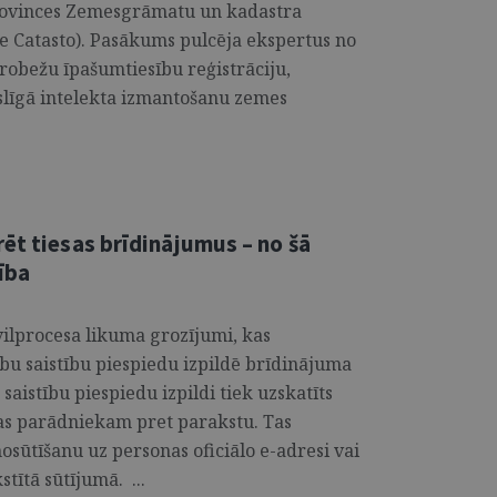
rovinces Zemesgrāmatu un kadastra
 e Catasto). Pasākums pulcēja ekspertus no
rrobežu īpašumtiesību reģistrāciju,
slīgā intelekta izmantošanu zemes
ēt tiesas brīdinājumus – no šā
ība
ivilprocesa likuma grozījumi, kas
bu saistību piespiedu izpildē brīdinājuma
aistību piespiedu izpildi tiek uzskatīts
nas parādniekam pret parakstu. Tas
sūtīšanu uz personas oficiālo e-adresi vai
tītā sūtījumā. ...