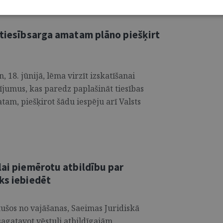
 tiesībsarga amatam plāno piešķirt
 18. jūnijā, lēma virzīt izskatīšanai
jumus, kas paredz paplašināt tiesības
tam, piešķirot šādu iespēju arī Valsts
lai piemērotu atbildību par
ks iebiedēt
tušos no vajāšanas, Saeimas Juridiskā
 sagatavot vēstuli atbildīgajām