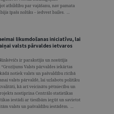
ojot atbildību par vajāšanu, nav pamata
bijis īpašs nolūks – iedvest bailes. ...
aeimai likumdošanas iniciatīvu, lai
iņai valsts pārvaldes ietvaros
Rinkēvičs ir parakstījis un nosūtījis
“Grozījums Valsts pārvaldes iekārtas
 kādā notiek valsts un pašvaldību rīcībā
nai valsts pārvaldē, lai uzlabotu politiku
alitāti, kā arī veicinātu pētniecību un
ojekts nostiprina Centrālo statistikas
ikas iestādi ar tiesībām iegūt un savietot
itām valsts un pašvaldību iestādēm. ...