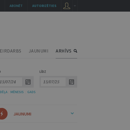
ABONĒT
AUTORIZĒTIES
EIRDARBS
JAUNUMI
ARHĪVS
O
LĪDZ
DĒĻA
/
MĒNESIS
/
GADS
JAUNUMI