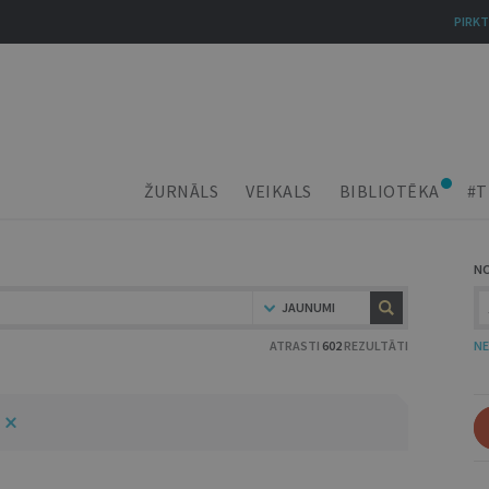
PIRKT
ŽURNĀLS
VEIKALS
BIBLIOTĒKA
#T
N
JAUNUMI
ATRASTI
602
REZULTĀTI
NE