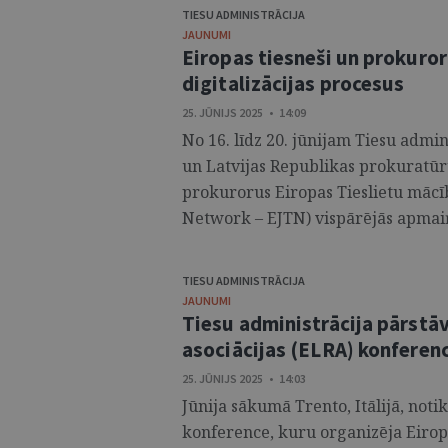
TIESU ADMINISTRĀCIJA
JAUNUMI
Eiropas tiesneši un prokuror
digitalizācijas procesus
25. JŪNIJS 2025 • 14:09
No 16. līdz 20. jūnijam Tiesu admi
un Latvijas Republikas prokuratūr
prokurorus Eiropas Tieslietu mācīb
Network – EJTN) vispārējās apmaiņ
TIESU ADMINISTRĀCIJA
JAUNUMI
Tiesu administrācija pārstāv
asociācijas (ELRA) konferen
25. JŪNIJS 2025 • 14:03
Jūnija sākumā Trento, Itālijā, noti
konference, kuru organizēja Eirop