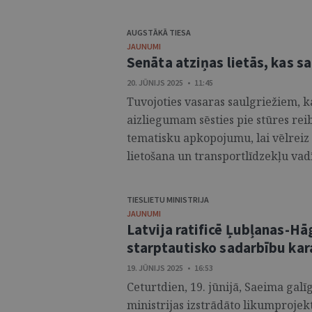
AUGSTĀKĀ TIESA
JAUNUMI
Senāta atziņas lietās, kas s
20. JŪNIJS 2025 • 11:45
Tuvojoties vasaras saulgriežiem, k
aizliegumam sēsties pie stūres rei
tematisku apkopojumu, lai vēlreiz
lietošana un transportlīdzekļu vadī
TIESLIETU MINISTRIJA
JAUNUMI
Latvija ratificē Ļubļanas-Hā
starptautisko sadarbību ka
19. JŪNIJS 2025 • 16:53
Ceturtdien, 19. jūnijā, Saeima galīg
ministrijas izstrādāto likumprojek