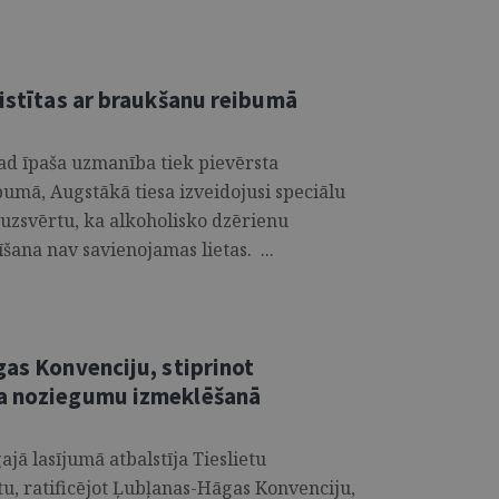
aistītas ar braukšanu reibumā
ad īpaša uzmanība tiek pievērsta
bumā, Augstākā tiesa izveidojusi speciālu
 uzsvērtu, ka alkoholisko dzērienu
šana nav savienojamas lietas. ...
gas Konvenciju, stiprinot
ra noziegumu izmeklēšanā
ajā lasījumā atbalstīja Tieslietu
tu, ratificējot Ļubļanas-Hāgas Konvenciju,