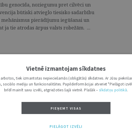
bību genocīda, noziegumu pret cilvēci un
ncija būtiski atvieglo tiesisko sadarbību
us mehānismus pierādījumu iegūšanai un
t ja tie atrodas ārpus valsts robežām. ...
ucionālās tiesas stiprina dialogu
Vietnē izmantojam sīkdatnes
i darbotos, tiek izmantotas nepieciešamās (obligātās) sīkdatnes. Ar Jūsu piekriša
tuvas un Latvijas konstitucionālo tiesu 18.
kas, sociālo mediju un funkcionalitātes. Papildinformācijai atveriet "Pielāgot izvēl
os abu tiesu tiesneši apsprieda pārliecības
brīdī mainīt savu izvēli, atgriežoties šajā vietnē. Plašāk –
sīkdatņu politikā
.
brīvības interpretācijas specifiku
ievērsās cilvēktiesību aizsardzībai
PIEŅEMT VISAS
aplūkoja abu tiesu judikatūras
PIELĀGOT IZVĒLI