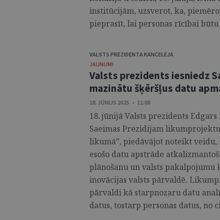
institūcijām, uzsverot, ka, piemēr
pieprasīt, lai personas rīcībai būtu 
VALSTS PREZIDENTA KANCELEJA
JAUNUMI
Valsts prezidents iesniedz S
mazinātu šķēršļus datu apma
18. JŪNIJS 2025 • 11:08
18. jūnijā Valsts prezidents Edgars 
Saeimas Prezidijam likumprojektu 
likumā”, piedāvājot noteikt veidu,
esošo datu apstrāde atkalizmantoša
plānošanu un valsts pakalpojumu kv
inovācijas valsts pārvaldē. Likumpr
pārvaldi kā starpnozaru datu analīt
datus, tostarp personas datus, no c