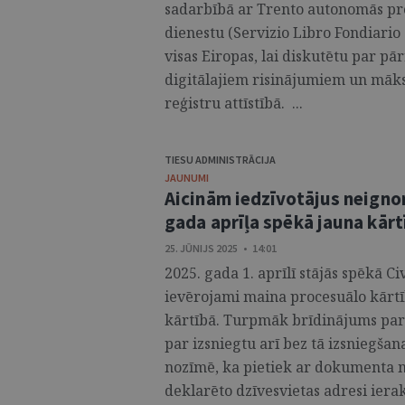
sadarbībā ar Trento autonomās p
dienestu (Servizio Libro Fondiario
visas Eiropas, lai diskutētu par pā
digitālajiem risinājumiem un māk
reģistru attīstībā. ...
TIESU ADMINISTRĀCIJA
JAUNUMI
Aicinām iedzīvotājus neignor
gada aprīļa spēkā jauna kārt
25. JŪNIJS 2025 • 14:01
2025. gada 1. aprīlī stājās spēkā C
ievērojami maina procesuālo kārtī
kārtībā. Turpmāk brīdinājums par s
par izsniegtu arī bez tā izsniegša
nozīmē, ka pietiek ar dokumenta no
deklarēto dzīvesvietas adresi ieraks