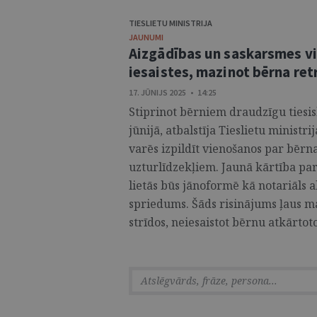
TIESLIETU MINISTRIJA
JAUNUMI
Aizgādības un saskarsmes vi
iesaistes, mazinot bērna re
17. JŪNIJS 2025 • 14:25
Stiprinot bērniem draudzīgu tiesis
jūnijā, atbalstīja Tieslietu ministr
varēs izpildīt vienošanos par bērn
uzturlīdzekļiem. Jaunā kārtība par
lietās būs jānoformē kā notariāls ak
spriedums. Šāds risinājums ļaus m
strīdos, neiesaistot bērnu atkārtot