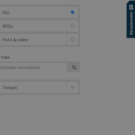
Visi
Afiša
Foto & video
UTORS
Temati