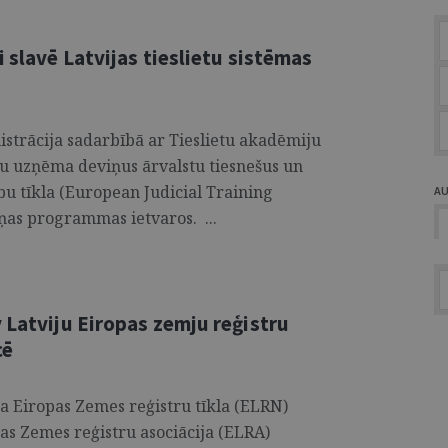
i slavē Latvijas tieslietu sistēmas
nistrācija sadarbībā ar Tieslietu akadēmiju
u uzņēma deviņus ārvalstu tiesnešus un
u tīkla (European Judicial Training
A
as programmas ietvaros. ...
 Latviju Eiropas zemju reģistru
cē
ka Eiropas Zemes reģistru tīkla (ELRN)
as Zemes reģistru asociācija (ELRA)