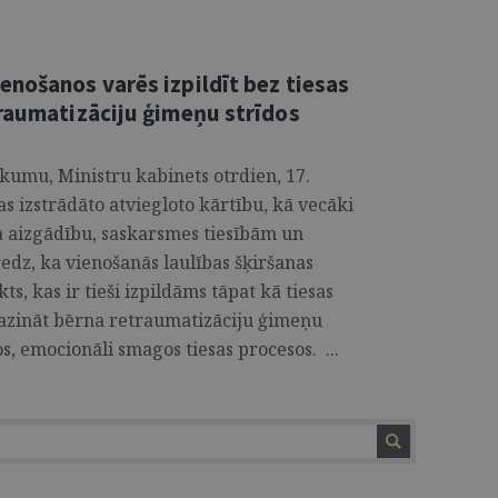
enošanos varēs izpildīt bez tiesas
traumatizāciju ģimeņu strīdos
kumu, Ministru kabinets otrdien, 17.
ijas izstrādāto atviegloto kārtību, kā vecāki
a aizgādību, saskarsmes tiesībām un
edz, ka vienošanās laulības šķiršanas
ts, kas ir tieši izpildāms tāpat kā tiesas
azināt bērna retraumatizāciju ģimeņu
os, emocionāli smagos tiesas procesos. ...