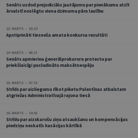
Senāts uzdod prejudiciālo jautājumu par pienākumu atzīt
ārvalstī noslēgtu viena dzimuma pāra laulību
23. MARTS • 16:10
Apstiprināti tiesneša amata konkursa rezultāti
19. MARTS • 08:27
Senāts apmierina ģenerālprokurora protestu par
priekšlaicīgi pasludinātu maksātnespēju
18. MARTS • 07:13
Strīds par aizliegumu rīkot piketu Palestīnas atbalstam
atgriežas Administratīvajā rajona tiesā
16. MARTS • 14:41
Strīdu par aizskarošu ziņu atsaukšanu un kompensācijas
piedziņu neskatīs kasācijas kārtībā