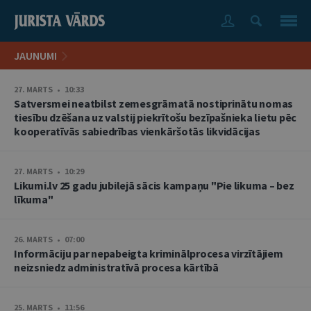
JAUNUMI
27. MARTS • 10:33
Satversmei neatbilst zemesgrāmatā nostiprinātu nomas
tiesību dzēšana uz valstij piekrītošu bezīpašnieka lietu pēc
kooperatīvās sabiedrības vienkāršotās likvidācijas
27. MARTS • 10:29
Likumi.lv 25 gadu jubilejā sācis kampaņu "Pie likuma – bez
līkuma"
26. MARTS • 07:00
Informāciju par nepabeigta kriminālprocesa virzītājiem
neizsniedz administratīvā procesa kārtībā
25. MARTS • 11:56