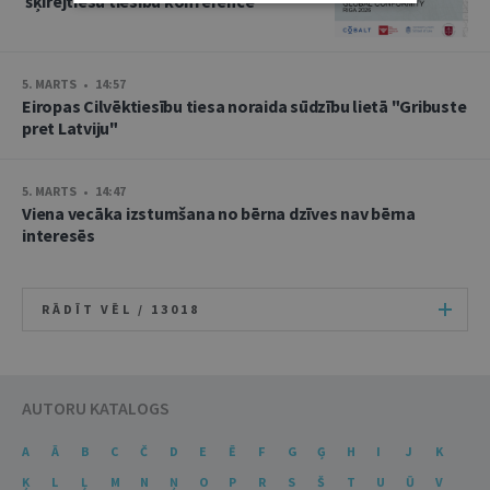
šķīrējtiesu tiesību konference
5. MARTS • 14:57
Eiropas Cilvēktiesību tiesa noraida sūdzību lietā "Gribuste
pret Latviju"
5. MARTS • 14:47
Viena vecāka izstumšana no bērna dzīves nav bērna
interesēs
RĀDĪT VĒL /
13018
AUTORU KATALOGS
A
Ā
B
C
Č
D
E
Ē
F
G
Ģ
H
I
J
K
Ķ
L
Ļ
M
N
Ņ
O
P
R
S
Š
T
U
Ū
V