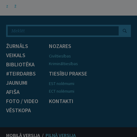
Z
Ž
ŽURNĀLS
NOZARES
VEIKALS
Civiltiesības
BIBLIOTĒKA
Krimināltiesības
#TEIRDARBS
TIESĪBU PRAKSE
JAUNUMI
EST nolēmumi
AFIŠA
ECT nolēmumi
FOTO / VIDEO
KONTAKTI
VĒSTKOPA
MOBILĀ VERSIJA /
PILNĀ VERSIJA