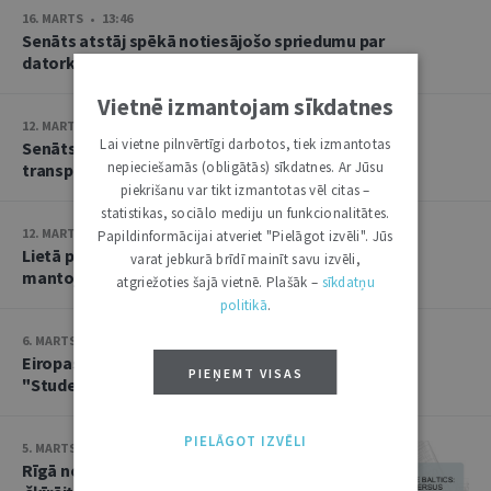
16. MARTS • 13:46
Senāts atstāj spēkā notiesājošo spriedumu par
datorkrāpšanas ceļā iegūtu līdzekļu legalizāciju
Vietnē izmantojam sīkdatnes
12. MARTS • 10:24
Lai vietne pilnvērtīgi darbotos, tiek izmantotas
Senāts negroza spriedumu lietā par sabiedriskā
nepieciešamās (obligātās) sīkdatnes. Ar Jūsu
transporta pakalpojumu iepirkumu
piekrišanu var tikt izmantotas vēl citas –
statistikas, sociālo mediju un funkcionalitātes.
12. MARTS • 10:21
Papildinformācijai atveriet "Pielāgot izvēli". Jūs
Lietā par mantojuma aizgādņa rīcību jānoskaidro
varat jebkurā brīdī mainīt savu izvēli,
mantojuma atstājēja patiesā griba
atgriežoties šajā vietnē. Plašāk –
sīkdatņu
politikā
.
6. MARTS • 10:11
Eiropas Cilvēktiesību tiesa noraida sūdzības lietās
PIEŅEMT VISAS
"Studente un Students pret Latviju"
PIELĀGOT IZVĒLI
5. MARTS • 15:16
Rīgā notiks otrā Baltijas mēroga