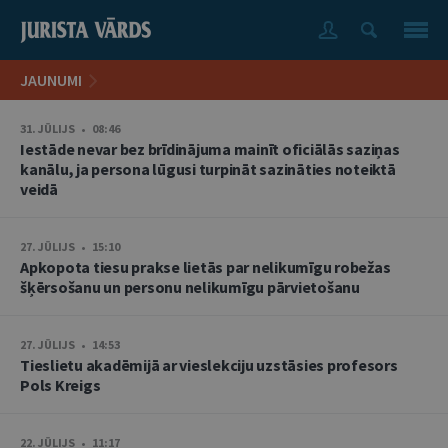
JAUNUMI
31. JŪLIJS • 08:46
Iestāde nevar bez brīdinājuma mainīt oficiālās saziņas
kanālu, ja persona lūgusi turpināt sazināties noteiktā
veidā
27. JŪLIJS • 15:10
Apkopota tiesu prakse lietās par nelikumīgu robežas
šķērsošanu un personu nelikumīgu pārvietošanu
27. JŪLIJS • 14:53
Tieslietu akadēmijā ar vieslekciju uzstāsies profesors
Pols Kreigs
22. JŪLIJS • 11:17