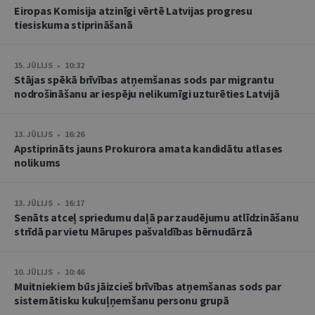
Eiropas Komisija atzinīgi vērtē Latvijas progresu
tiesiskuma stiprināšanā
15. JŪLIJS • 10:32
Stājas spēkā brīvības atņemšanas sods par migrantu
nodrošināšanu ar iespēju nelikumīgi uzturēties Latvijā
13. JŪLIJS • 16:26
Apstiprināts jauns Prokurora amata kandidātu atlases
nolikums
13. JŪLIJS • 16:17
Senāts atceļ spriedumu daļā par zaudējumu atlīdzināšanu
strīdā par vietu Mārupes pašvaldības bērnudārzā
10. JŪLIJS • 10:46
Muitniekiem būs jāizcieš brīvības atņemšanas sods par
sistemātisku kukuļņemšanu personu grupā