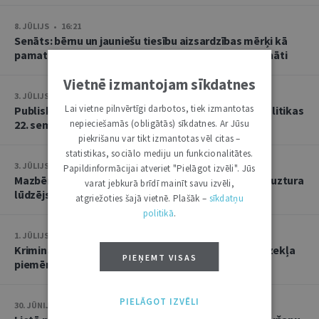
8. JŪLIJS • 16:21
Senāts: bērnu un jauniešu tiesību aizsardzības mērķi kā
pamatu atbrīvojumam no PVN nevar tulkot paplašināti
Vietnē izmantojam sīkdatnes
3. JŪLIJS • 18:23
Lai vietne pilnvērtīgi darbotos, tiek izmantotas
Publisko tiesību institūta konstitucionālās tiesībpolitikas
22. seminārs
nepieciešamās (obligātās) sīkdatnes. Ar Jūsu
piekrišanu var tikt izmantotas vēl citas –
statistikas, sociālo mediju un funkcionalitātes.
3. JŪLIJS • 14:45
Papildinformācijai atveriet "Pielāgot izvēli". Jūs
Mazbērniem nav pienākuma uzturēt vecvecākus, ja uztura
varat jebkurā brīdī mainīt savu izvēli,
lūdzējs nav par viņiem rūpējies
atgriežoties šajā vietnē. Plašāk –
sīkdatņu
politikā
.
1. JŪLIJS • 17:38
Kriminālsoda un medicīniska rakstura piespiedu līdzekļa
PIEŅEMT VISAS
piemērošana savstarpēji viens otru neizslēdz
PIELĀGOT IZVĒLI
30. JŪNIJS • 14:58