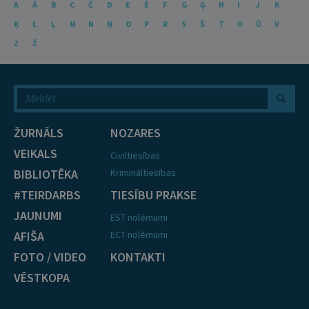
A
Ā
B
C
Č
D
E
Ē
F
G
Ģ
H
I
J
K
Ķ
L
Ļ
M
N
Ņ
O
P
R
S
Š
T
U
Ū
V
Z
Ž
ŽURNĀLS
NOZARES
VEIKALS
Civiltiesības
BIBLIOTĒKA
Krimināltiesības
#TEIRDARBS
TIESĪBU PRAKSE
JAUNUMI
EST nolēmumi
AFIŠA
ECT nolēmumi
FOTO / VIDEO
KONTAKTI
VĒSTKOPA