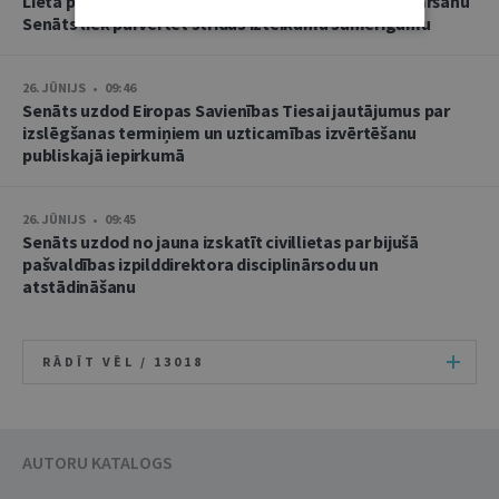
Lietā par namu pārvaldnieces goda un cieņas aizskaršanu
Senāts liek pārvērtēt strīdus izteikumu samērīgumu
26. JŪNIJS • 09:46
Senāts uzdod Eiropas Savienības Tiesai jautājumus par
izslēgšanas termiņiem un uzticamības izvērtēšanu
publiskajā iepirkumā
26. JŪNIJS • 09:45
Senāts uzdod no jauna izskatīt civillietas par bijušā
pašvaldības izpilddirektora disciplinārsodu un
atstādināšanu
RĀDĪT VĒL /
13018
AUTORU KATALOGS