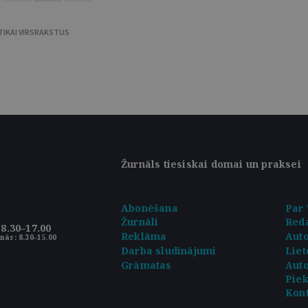
TIKAI VIRSRAKSTUS
Žurnāls tiesiskai domai un praksei
Abonēšana
Par 
Žurnāli
Reda
8.30–17.00
Reklāma
Aut
nās: 8.30–15.00
Darba sludinājumi
Liet
Grāmatas
Auto
Pie
Kont