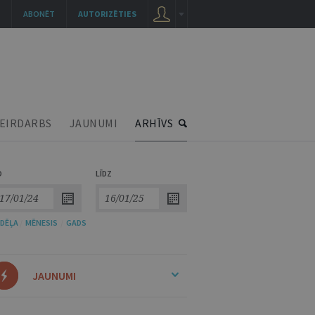
ABONĒT
AUTORIZĒTIES
EIRDARBS
JAUNUMI
ARHĪVS
O
LĪDZ
DĒĻA
/
MĒNESIS
/
GADS
JAUNUMI