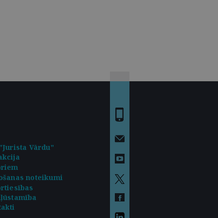
"Jurista Vārdu"
kcija
oriem
ošanas noteikumi
rtiesības
kļūstamība
akti