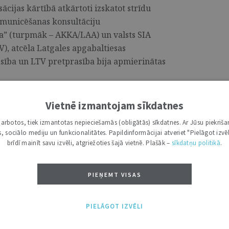
ācijas kārtībā atkārtoti izskatot strīdu
omunicēšanas konsultāciju
a” (turpmāk – AKKA/LAA) un valsts SIA
V), atcēla Latgales apgabaltiesas
ība un LTV pretprasība bija apmierinātas
Vietnē izmantojam sīkdatnes
i darbotos, tiek izmantotas nepieciešamās (obligātās) sīkdatnes. Ar Jūsu piekriša
lera tiesas procesa izspēle
kas, sociālo mediju un funkcionalitātes. Papildinformācijai atveriet "Pielāgot izvēl
brīdī mainīt savu izvēli, atgriežoties šajā vietnē. Plašāk –
sīkdatņu politikā
.
s XXV Prof. K. Dišlera konstitucionālo
ada kāzuss bija saistīts ar jautājumu par
PIEŅEMT VISAS
rsonas (ārvalstnieka) tiesībām iegūt un
auju Latvijas Republikā. ...
PIELĀGOT IZVĒLI