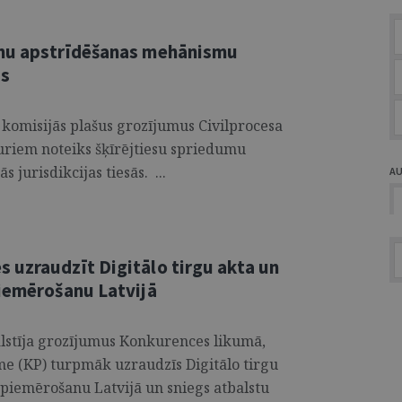
umu apstrīdēšanas mehānismu
ās
 komisijās plašus grozījumus Civilprocesa
kuriem noteiks šķīrējtiesu spriedumu
jurisdikcijas tiesās. ...
A
 uzraudzīt Digitālo tirgu akta un
piemērošanu Latvijā
alstīja grozījumus Konkurences likumā,
e (KP) turpmāk uzraudzīs Digitālo tirgu
 piemērošanu Latvijā un sniegs atbalstu