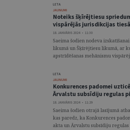
LETA
JAUNUMI
Noteiks šķīrējtiesu spried
vispārējās jurisdikcijas ties
18. JANVĀRIS 2024 • 11:30
Saeima šodien nodeva izskatīšanai
likumā un Šķīrējtiesu likumā, ar 
apstrīdēšanas mehānismu vispārējās 
LETA
JAUNUMI
Konkurences padomei uzticēs
Ārvalstu subsīdiju regulas 
18. JANVĀRIS 2024 • 11:29
Saeima šodien otrajā lasījumā atb
kas paredz, ka Konkurences padom
akta un Ārvalstu subsīdiju regulas