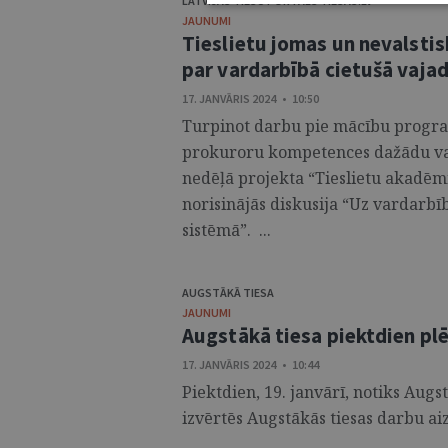
LATVIJAS TIESU PORTĀLS TIESAS.LV
JAUNUMI
Tieslietu jomas un nevalstis
par vardarbībā cietušā vaja
17. JANVĀRIS 2024 • 10:50
Turpinot darbu pie mācību progra
prokuroru kompetences dažādu var
nedēļā projekta “Tieslietu akadēmij
norisinājās diskusija “Uz vardarbī
sistēmā”. ...
AUGSTĀKĀ TIESA
JAUNUMI
Augstākā tiesa piektdien pl
17. JANVĀRIS 2024 • 10:44
Piektdien, 19. janvārī, notiks Augs
izvērtēs Augstākās tiesas darbu aiz