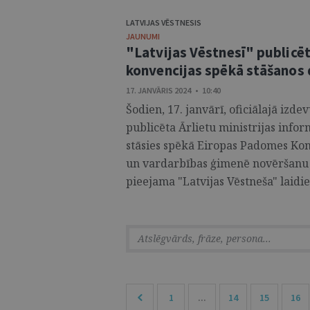
LATVIJAS VĒSTNESIS
JAUNUMI
"Latvijas Vēstnesī" publicē
konvencijas spēkā stāšanos
17. JANVĀRIS 2024 • 10:40
Šodien, 17. janvārī, oficiālajā izde
publicēta Ārlietu ministrijas infor
stāsies spēkā Eiropas Padomes Kon
un vardarbības ģimenē novēršanu u
pieejama "Latvijas Vēstneša" laidien
1
...
14
15
16