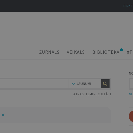
PIRKT
ŽURNĀLS
VEIKALS
BIBLIOTĒKA
#T
N
JAUNUMI
ATRASTI
858
REZULTĀTI
NE