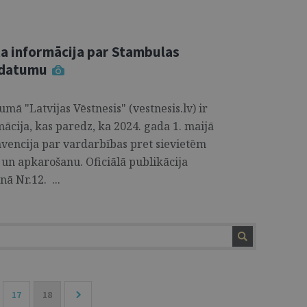
ta informācija par Stambulas
 datumu
vumā "Latvijas Vēstnesis" (vestnesis.lv) ir
mācija, kas paredz, ka 2024. gada 1. maijā
vencija par vardarbības pret sievietēm
n apkarošanu. Oficiālā publikācija
ā Nr.12. ...
17
18