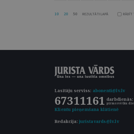
10
20
50
REZULTĀTI LAPĀ
RĀDĪT 
Lasītāju serviss
:
abonenti@lv.lv
67311161
darbdienās: 
pirmssvētku die
Klientu pieņemšana klātienē
Redakcija:
juristavards@lv.lv