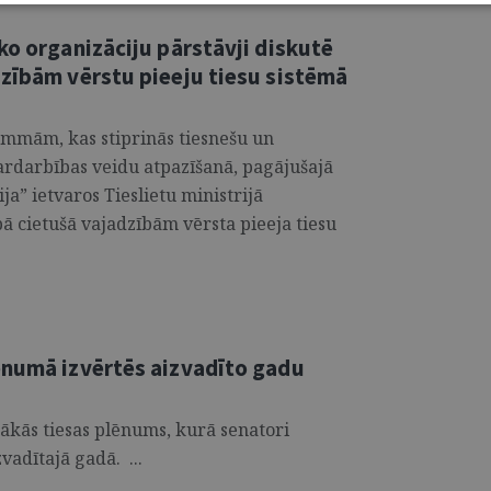
ko organizāciju pārstāvji diskutē
dzībām vērstu pieeju tiesu sistēmā
mmām, kas stiprinās tiesnešu un
darbības veidu atpazīšanā, pagājušajā
a” ietvaros Tieslietu ministrijā
bā cietušā vajadzībām vērsta pieeja tiesu
ēnumā izvērtēs aizvadīto gadu
tākās tiesas plēnums, kurā senatori
vadītajā gadā. ...