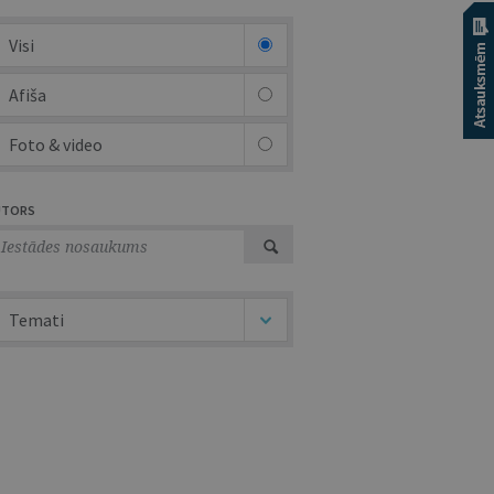
Visi
Afiša
Foto & video
UTORS
Temati