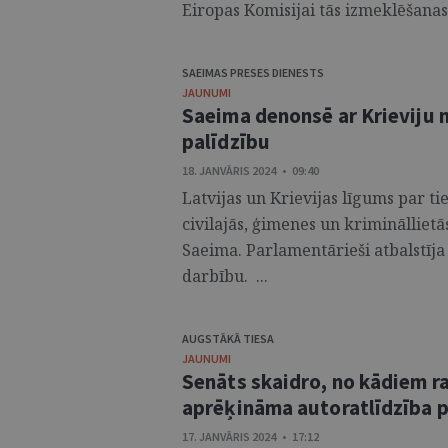
Eiropas Komisijai tās izmeklēšanas 
SAEIMAS PRESES DIENESTS
JAUNUMI
Saeima denonsē ar Krieviju 
palīdzību
18. JANVĀRIS 2024 • 09:40
Latvijas un Krievijas līgums par ti
civilajās, ģimenes un krimināllietā
Saeima. Parlamentārieši atbalstīja
darbību. ...
AUGSTĀKĀ TIESA
JAUNUMI
Senāts skaidro, no kādiem 
aprēķināma autoratlīdzība p
17. JANVĀRIS 2024 • 17:12