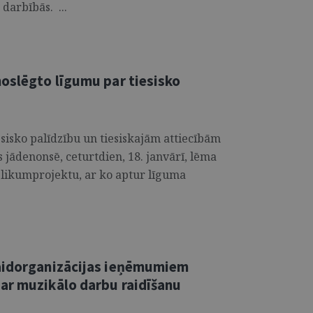
darbībās. ...
noslēgto līgumu par tiesisko
esisko palīdzību un tiesiskajām attiecībām
s jādenonsē, ceturtdien, 18. janvārī, lēma
 likumprojektu, ar ko aptur līguma
raidorganizācijas ieņēmumiem
ar muzikālo darbu raidīšanu