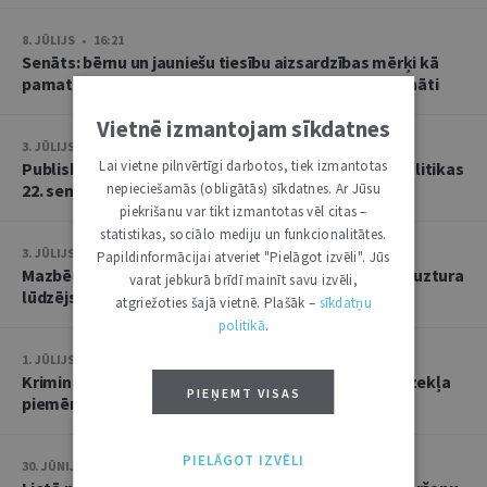
8. JŪLIJS • 16:21
Senāts: bērnu un jauniešu tiesību aizsardzības mērķi kā
pamatu atbrīvojumam no PVN nevar tulkot paplašināti
Vietnē izmantojam sīkdatnes
3. JŪLIJS • 18:23
Lai vietne pilnvērtīgi darbotos, tiek izmantotas
Publisko tiesību institūta konstitucionālās tiesībpolitikas
22. seminārs
nepieciešamās (obligātās) sīkdatnes. Ar Jūsu
piekrišanu var tikt izmantotas vēl citas –
statistikas, sociālo mediju un funkcionalitātes.
3. JŪLIJS • 14:45
Papildinformācijai atveriet "Pielāgot izvēli". Jūs
Mazbērniem nav pienākuma uzturēt vecvecākus, ja uztura
varat jebkurā brīdī mainīt savu izvēli,
lūdzējs nav par viņiem rūpējies
atgriežoties šajā vietnē. Plašāk –
sīkdatņu
politikā
.
1. JŪLIJS • 17:38
Kriminālsoda un medicīniska rakstura piespiedu līdzekļa
PIEŅEMT VISAS
piemērošana savstarpēji viens otru neizslēdz
PIELĀGOT IZVĒLI
30. JŪNIJS • 14:58