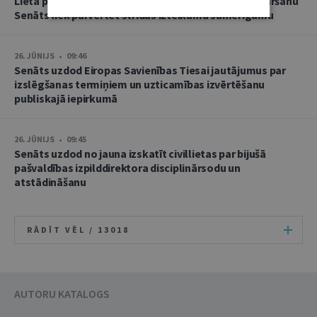
Lietā par namu pārvaldnieces goda un cieņas aizskaršanu
Senāts liek pārvērtēt strīdus izteikumu samērīgumu
26. JŪNIJS • 09:46
Senāts uzdod Eiropas Savienības Tiesai jautājumus par
izslēgšanas termiņiem un uzticamības izvērtēšanu
publiskajā iepirkumā
26. JŪNIJS • 09:45
Senāts uzdod no jauna izskatīt civillietas par bijušā
pašvaldības izpilddirektora disciplinārsodu un
atstādināšanu
RĀDĪT VĒL /
13018
AUTORU KATALOGS