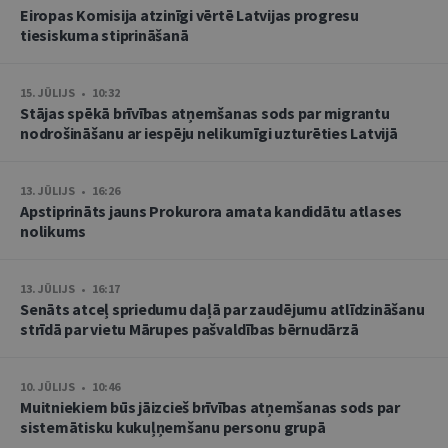
Eiropas Komisija atzinīgi vērtē Latvijas progresu
tiesiskuma stiprināšanā
15. JŪLIJS • 10:32
Stājas spēkā brīvības atņemšanas sods par migrantu
nodrošināšanu ar iespēju nelikumīgi uzturēties Latvijā
13. JŪLIJS • 16:26
Apstiprināts jauns Prokurora amata kandidātu atlases
nolikums
13. JŪLIJS • 16:17
Senāts atceļ spriedumu daļā par zaudējumu atlīdzināšanu
strīdā par vietu Mārupes pašvaldības bērnudārzā
10. JŪLIJS • 10:46
Muitniekiem būs jāizcieš brīvības atņemšanas sods par
sistemātisku kukuļņemšanu personu grupā