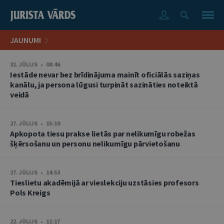
JAUNUMI
31. JŪLIJS • 08:46
Iestāde nevar bez brīdinājuma mainīt oficiālās saziņas
kanālu, ja persona lūgusi turpināt sazināties noteiktā
veidā
27. JŪLIJS • 15:10
Apkopota tiesu prakse lietās par nelikumīgu robežas
šķērsošanu un personu nelikumīgu pārvietošanu
27. JŪLIJS • 14:53
Tieslietu akadēmijā ar vieslekciju uzstāsies profesors
Pols Kreigs
22. JŪLIJS • 11:17