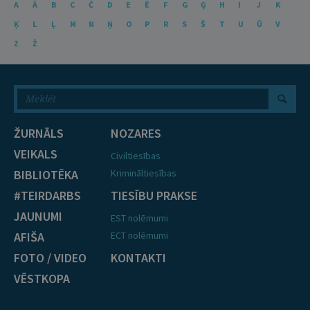
A
Ā
B
C
Č
D
E
Ē
F
G
Ģ
H
I
J
K
Ķ
L
Ļ
M
N
Ņ
O
P
R
S
Š
T
U
Ū
V
Z
Ž
ŽURNĀLS
NOZARES
VEIKALS
Civiltiesības
BIBLIOTĒKA
Krimināltiesības
#TEIRDARBS
TIESĪBU PRAKSE
JAUNUMI
EST nolēmumi
AFIŠA
ECT nolēmumi
FOTO / VIDEO
KONTAKTI
VĒSTKOPA