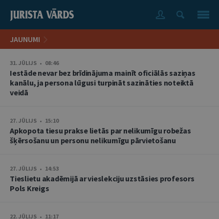
JAUNUMI
31. JŪLIJS • 08:46
Iestāde nevar bez brīdinājuma mainīt oficiālās saziņas
kanālu, ja persona lūgusi turpināt sazināties noteiktā
veidā
27. JŪLIJS • 15:10
Apkopota tiesu prakse lietās par nelikumīgu robežas
šķērsošanu un personu nelikumīgu pārvietošanu
27. JŪLIJS • 14:53
Tieslietu akadēmijā ar vieslekciju uzstāsies profesors
Pols Kreigs
22. JŪLIJS • 11:17