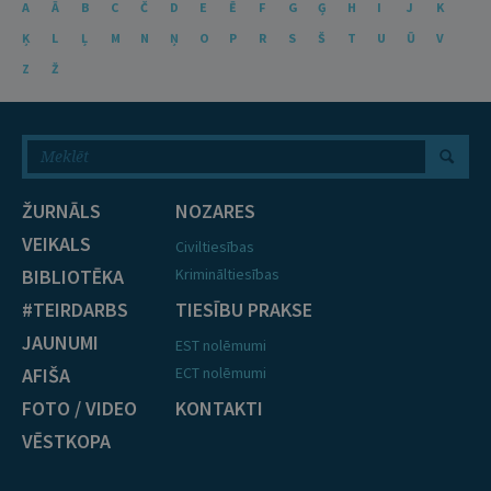
A
Ā
B
C
Č
D
E
Ē
F
G
Ģ
H
I
J
K
Ķ
L
Ļ
M
N
Ņ
O
P
R
S
Š
T
U
Ū
V
Z
Ž
ŽURNĀLS
NOZARES
VEIKALS
Civiltiesības
BIBLIOTĒKA
Krimināltiesības
#TEIRDARBS
TIESĪBU PRAKSE
JAUNUMI
EST nolēmumi
AFIŠA
ECT nolēmumi
FOTO / VIDEO
KONTAKTI
VĒSTKOPA