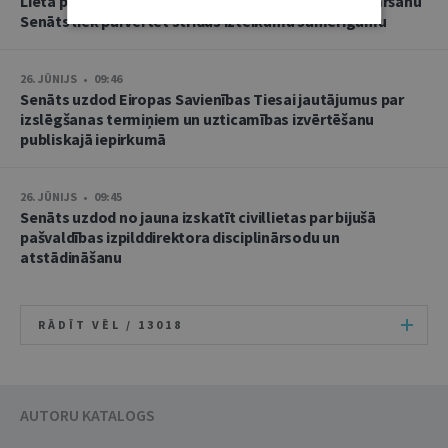
Lietā par namu pārvaldnieces goda un cieņas aizskaršanu
Senāts liek pārvērtēt strīdus izteikumu samērīgumu
26. JŪNIJS • 09:46
Senāts uzdod Eiropas Savienības Tiesai jautājumus par
izslēgšanas termiņiem un uzticamības izvērtēšanu
publiskajā iepirkumā
26. JŪNIJS • 09:45
Senāts uzdod no jauna izskatīt civillietas par bijušā
pašvaldības izpilddirektora disciplinārsodu un
atstādināšanu
RĀDĪT VĒL /
13018
AUTORU KATALOGS