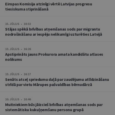
Eiropas Komisija atzinīgi vērtē Latvijas progresu
tiesiskuma stiprināšanā
15. JŪLIJS • 10:32
Stājas spēkā brīvības atņemšanas sods par migrantu
nodrošināšanu ar iespēju nelikumīgi uzturēties Latvijā
13. JŪLIJS • 16:26
Apstiprināts jauns Prokurora amata kandidātu atlases
nolikums
13. JŪLIJS • 16:17
Senāts atceļ spriedumu daļā par zaudējumu atlīdzināšanu
strīdā par vietu Mārupes pašvaldības bērnudārzā
10. JŪLIJS • 10:46
Muitniekiem būs jāizcieš brīvības atņemšanas sods par
sistemātisku kukuļņemšanu personu grupā