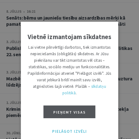
8. JŪLIJS • 16:21
Senāts: bērnu un jauniešu tiesību aizsardzības mērķi kā
pamatu atbrīvojumam no PVN nevar tulkot paplašināti
Vietnē izmantojam sīkdatnes
3. JŪLIJS • 18:23
Lai vietne pilnvērtīgi darbotos, tiek izmantotas
Publisko tiesību institūta konstitucionālās tiesībpolitikas
22. seminārs
nepieciešamās (obligātās) sīkdatnes. Ar Jūsu
piekrišanu var tikt izmantotas vēl citas –
statistikas, sociālo mediju un funkcionalitātes.
3. JŪLIJS • 14:45
Papildinformācijai atveriet "Pielāgot izvēli". Jūs
Mazbērniem nav pienākuma uzturēt vecvecākus, ja uztura
varat jebkurā brīdī mainīt savu izvēli,
lūdzējs nav par viņiem rūpējies
atgriežoties šajā vietnē. Plašāk –
sīkdatņu
politikā
.
1. JŪLIJS • 17:38
Kriminālsoda un medicīniska rakstura piespiedu līdzekļa
PIEŅEMT VISAS
piemērošana savstarpēji viens otru neizslēdz
PIELĀGOT IZVĒLI
30. JŪNIJS • 14:58