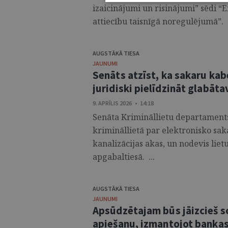
izaicinājumi un risinājumi” sēdi “
attiecību taisnīgā noregulējumā”. .
AUGSTĀKĀ TIESA
JAUNUMI
Senāts atzīst, ka sakaru kab
juridiski pielīdzināt glabāta
9. APRĪLIS 2026 • 14:18
Senāta Krimināllietu departaments
krimināllietā par elektronisko sa
kanalizācijas akas, un nodevis liet
apgabaltiesā. ...
AUGSTĀKĀ TIESA
JAUNUMI
Apsūdzētajam būs jāizcieš s
apiešanu, izmantojot bank