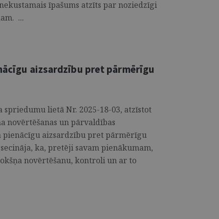
nekustamais īpašums atzīts par noziedzīgi
am. ...
enācīgu aizsardzību pret pārmērīgu
 spriedumu lietā Nr. 2025-18-03, atzīstot
ņa novērtēšanas un pārvaldības
a pienācīgu aizsardzību pret pārmērīgu
a secināja, ka, pretēji savam pienākumam,
rokšņa novērtēšanu, kontroli un ar to