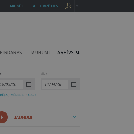
ABONĒT
AUTORIZĒTIES
EIRDARBS
JAUNUMI
ARHĪVS
O
LĪDZ
DĒĻA
/
MĒNESIS
/
GADS
JAUNUMI