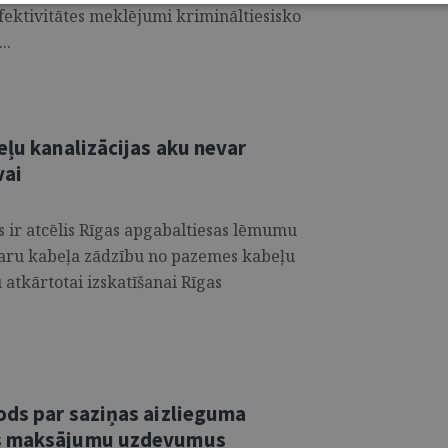
Efektivitātes meklējumi krimināltiesisko
..
eļu kanalizācijas aku nevar
vai
 ir atcēlis Rīgas apgabaltiesas lēmumu
karu kabeļa zādzību no pazemes kabeļu
u atkārtotai izskatīšanai Rīgas
ods par saziņas aizlieguma
as maksājumu uzdevumus