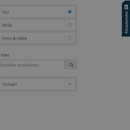
Visi
Afiša
Foto & video
UTORS
Temati