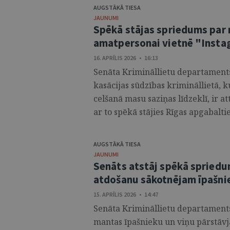
AUGSTĀKĀ TIESA
JAUNUMI
Spēkā stājas spriedums par 
amatpersonai vietnē "Inst
16. APRĪLIS 2026 • 16:13
Senāta Krimināllietu departaments,
kasācijas sūdzības krimināllietā, k
celšanā masu saziņas līdzeklī, ir at
ar to spēkā stājies Rīgas apgabalti
AUGSTĀKĀ TIESA
JAUNUMI
Senāts atstāj spēkā spriedu
atdošanu sākotnējam īpašn
15. APRĪLIS 2026 • 14:47
Senāta Krimināllietu departaments 
mantas īpašnieku un viņu pārstāvj