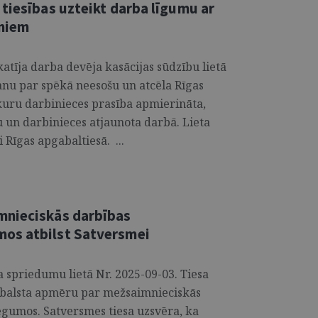
tiesības uzteikt darba līgumu ar
umiem
atīja darba devēja kasācijas sūdzību lietā
nu par spēkā neesošu un atcēla Rīgas
kuru darbinieces prasība apmierināta,
 un darbinieces atjaunota darbā. Lieta
 Rīgas apgabaltiesā. ...
mnieciskās darbības
os atbilst Satversmei
a spriedumu lietā Nr. 2025-09-03. Tiesa
atbalsta apmēru par mežsaimnieciskās
gumos. Satversmes tiesa uzsvēra, ka