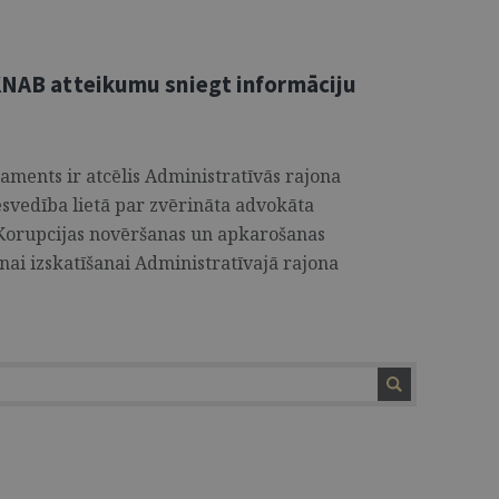
 KNAB atteikumu sniegt informāciju
aments ir atcēlis Administratīvās rajona
esvedība lietā par zvērināta advokāta
 Korupcijas novēršanas un apkarošanas
nai izskatīšanai Administratīvajā rajona