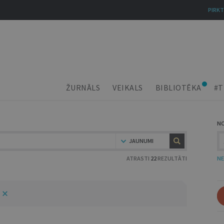
PIRKT
ŽURNĀLS
VEIKALS
BIBLIOTĒKA
#T
N
JAUNUMI
ATRASTI
22
REZULTĀTI
NE