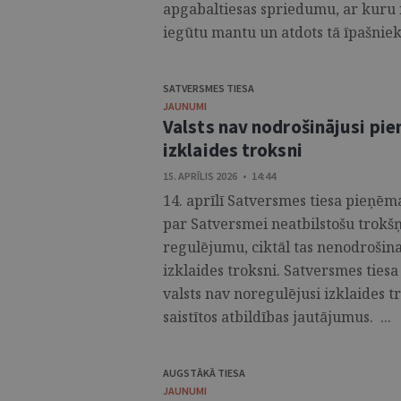
apgabaltiesas spriedumu, ar kuru 
iegūtu mantu un atdots tā īpašniek
SATVERSMES TIESA
JAUNUMI
Valsts nav nodrošinājusi pi
izklaides troksni
15. APRĪLIS 2026 • 14:44
14. aprīlī Satversmes tiesa pieņēma
par Satversmei neatbilstošu trokš
regulējumu, ciktāl tas nenodrošin
izklaides troksni. Satversmes ties
valsts nav noregulējusi izklaides t
saistītos atbildības jautājumus. ...
AUGSTĀKĀ TIESA
JAUNUMI