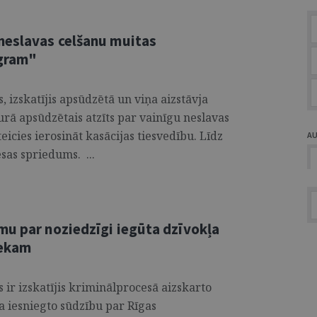
neslavas celšanu muitas
agram"
 izskatījis apsūdzētā un viņa aizstāvja
urā apsūdzētais atzīts par vainīgu neslavas
teicies ierosināt kasācijas tiesvedību. Līdz
A
esas spriedums. ...
mu par noziedzīgi iegūta dzīvokļa
iekam
ir izskatījis kriminālprocesā aizskarto
a iesniegto sūdzību par Rīgas