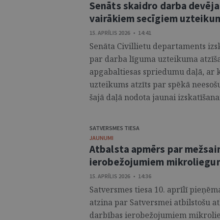
Senāts skaidro darba devēja 
vairākiem secīgiem uzteik
15. APRĪLIS 2026 • 14:41
Senāta Civillietu departaments izsk
par darba līguma uzteikuma atzīša
apgabaltiesas spriedumu daļā, ar 
uzteikums atzīts par spēkā neesošu
šajā daļā nodota jaunai izskatīšanai
SATVERSMES TIESA
JAUNUMI
Atbalsta apmērs par mežsai
ierobežojumiem mikroliegum
15. APRĪLIS 2026 • 14:36
Satversmes tiesa 10. aprīlī pieņēm
atzina par Satversmei atbilstošu 
darbības ierobežojumiem mikrolie