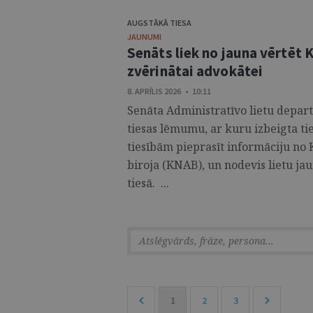
AUGSTĀKĀ TIESA
JAUNUMI
Senāts liek no jauna vērtēt
zvērinātai advokātei
8. APRĪLIS 2026 • 10:11
Senāta Administratīvo lietu depart
tiesas lēmumu, ar kuru izbeigta ti
tiesībām pieprasīt informāciju no
biroja (KNAB), un nodevis lietu jau
tiesā. ...
1
2
3