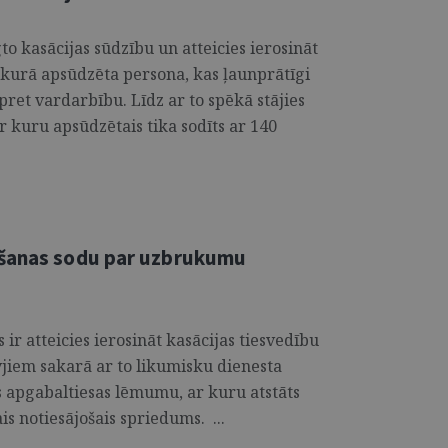
egto kasācijas sūdzību un atteicies ierosināt
, kurā apsūdzēta persona, kas ļaunprātīgi
ret vardarbību. Līdz ar to spēkā stājies
 kuru apsūdzētais tika sodīts ar 140
mšanas sodu par uzbrukumu
r atteicies ierosināt kasācijas tiesvedību
jiem sakarā ar to likumisku dienesta
s apgabaltiesas lēmumu, ar kuru atstāts
ais notiesājošais spriedums. ...