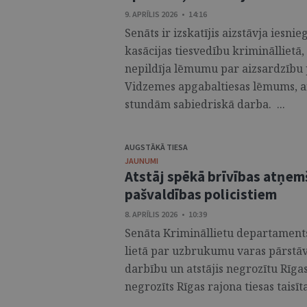
9. APRĪLIS 2026 • 14:16
Senāts ir izskatījis aizstāvja iesni
kasācijas tiesvedību krimināllietā
nepildīja lēmumu par aizsardzību p
Vidzemes apgabaltiesas lēmums, ar
stundām sabiedriskā darba. ...
AUGSTĀKĀ TIESA
JAUNUMI
Atstāj spēkā brīvības atņe
pašvaldības policistiem
8. APRĪLIS 2026 • 10:39
Senāta Krimināllietu departaments i
lietā par uzbrukumu varas pārstāv
darbību un atstājis negrozītu Rīga
negrozīts Rīgas rajona tiesas taisīt