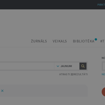
PIRKT
ŽURNĀLS
VEIKALS
BIBLIOTĒKA
#T
N
JAUNUMI
ATRASTI
22
REZULTĀTI
NE