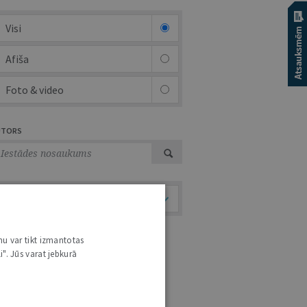
Visi
Afiša
Foto & video
UTORS
Temati
nu var tikt izmantotas
i". Jūs varat jebkurā