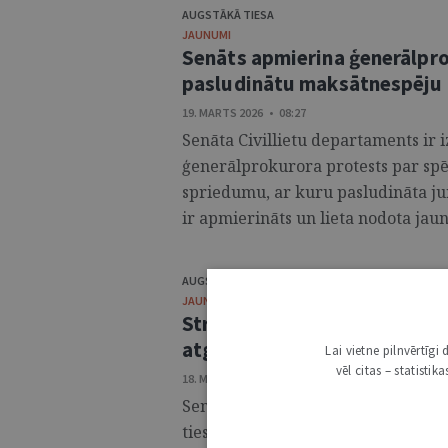
AUGSTĀKĀ TIESA
JAUNUMI
Senāts apmierina ģenerālpro
pasludinātu maksātnespēju
19. MARTS 2026 • 08:27
Senāta Civillietu departaments ir iz
ģenerālprokurora protests par spēk
spriedumu, ar kuru pasludināta ju
ir apmierināts un lieta nodota jaunai
AUGSTĀKĀ TIESA
JAUNUMI
Strīds par aizliegumu rīkot 
atgriežas Administratīvajā r
Lai vietne pilnvērtīg
vēl citas – statisti
18. MARTS 2026 • 07:13
Senāta Administratīvo lietu depart
tiesas spriedumu lietā, kurā pārsūd