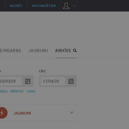
ABONĒT
AUTORIZĒTIES
EIRDARBS
JAUNUMI
ARHĪVS
O
LĪDZ
DĒĻA
/
MĒNESIS
/
GADS
JAUNUMI