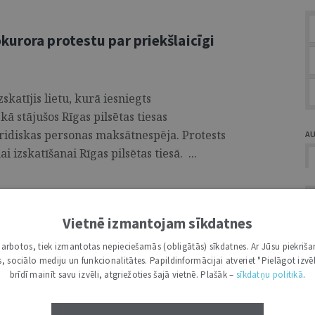
kurora protestu par priekšlaicīgi
skatījis lietu, kurā iesniegts
ā stājušos Rīgas pilsētas tiesas
ridiskas personas maksātnespēja. Protests
A
 izskatīšanai Rīgas pilsētas tiesā. ...
Vietnē izmantojam sīkdatnes
piketu Palestīnas atbalstam
ajona tiesā
i darbotos, tiek izmantotas nepieciešamās (obligātās) sīkdatnes. Ar Jūsu piekriša
kas, sociālo mediju un funkcionalitātes. Papildinformācijai atveriet "Pielāgot izvēl
brīdī mainīt savu izvēli, atgriežoties šajā vietnē. Plašāk –
sīkdatņu politikā
.
aments ir atcēlis Administratīvās rajona
zēts Rīgas pilsētas izpilddirektora