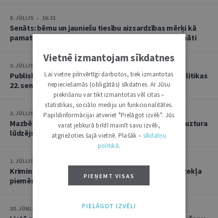
8. JŪLIJS • 16:21
Senāts: bērnu un jauniešu tiesību aizsardzības mērķi kā
pamatu atbrīvojumam no PVN nevar tulkot paplašināti
Vietnē izmantojam sīkdatnes
3. JŪLIJS • 18:23
Lai vietne pilnvērtīgi darbotos, tiek izmantotas
Publisko tiesību institūta konstitucionālās tiesībpolitikas
22. seminārs
nepieciešamās (obligātās) sīkdatnes. Ar Jūsu
piekrišanu var tikt izmantotas vēl citas –
statistikas, sociālo mediju un funkcionalitātes.
3. JŪLIJS • 14:45
Papildinformācijai atveriet "Pielāgot izvēli". Jūs
Mazbērniem nav pienākuma uzturēt vecvecākus, ja uztura
varat jebkurā brīdī mainīt savu izvēli,
lūdzējs nav par viņiem rūpējies
atgriežoties šajā vietnē. Plašāk –
sīkdatņu
politikā
.
1. JŪLIJS • 17:38
Kriminālsoda un medicīniska rakstura piespiedu līdzekļa
PIEŅEMT VISAS
piemērošana savstarpēji viens otru neizslēdz
PIELĀGOT IZVĒLI
30. JŪNIJS • 14:58