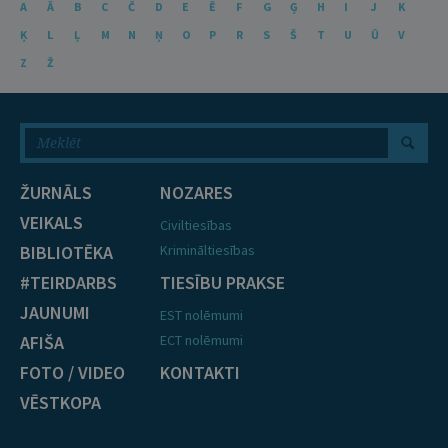
A
Ā
B
C
Č
D
E
Ē
F
G
Ģ
H
I
J
K
Ķ
L
Ļ
M
N
Ņ
O
P
R
S
Š
T
U
Ū
V
Z
Ž
ŽURNĀLS
NOZARES
VEIKALS
Civiltiesības
BIBLIOTĒKA
Krimināltiesības
#TEIRDARBS
TIESĪBU PRAKSE
JAUNUMI
EST nolēmumi
AFIŠA
ECT nolēmumi
FOTO / VIDEO
KONTAKTI
VĒSTKOPA