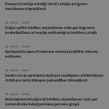
Eiropas Komisija atzinīgi vērtē Latvijas progresu
tiesiskuma stiprināšanā
15. JŪLIJS • 10:32
Stājas spēkā brīvības atņemšanas sods par migrantu
nodrošināšanu ar iespēju nelikumīgi uzturēties Latvijā
13. JŪLIJS • 16:26
Apstiprināts jauns Prokurora amata kandidātu atlases
nolikums
13. JŪLIJS • 16:17
Senāts atceļ spriedumu daļā par zaudējumu atlīdzināšanu
strīdā par vietu Mārupes pašvaldības bērnudārzā
10. JŪLIJS • 10:46
Muitniekiem būs jāizcieš brīvības atņemšanas sods par
sistemātisku kukuļņemšanu personu grupā