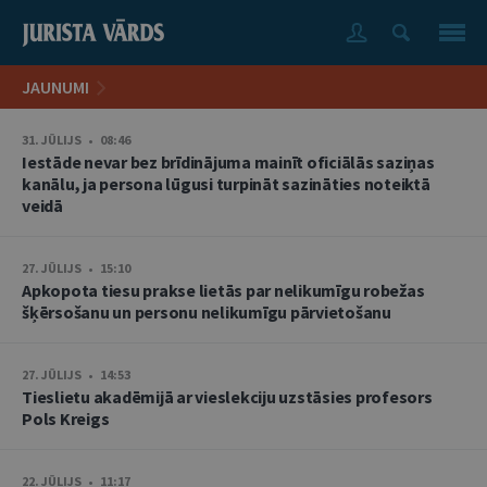
JAUNUMI
31. JŪLIJS • 08:46
Iestāde nevar bez brīdinājuma mainīt oficiālās saziņas
kanālu, ja persona lūgusi turpināt sazināties noteiktā
veidā
27. JŪLIJS • 15:10
Apkopota tiesu prakse lietās par nelikumīgu robežas
šķērsošanu un personu nelikumīgu pārvietošanu
27. JŪLIJS • 14:53
Tieslietu akadēmijā ar vieslekciju uzstāsies profesors
Pols Kreigs
22. JŪLIJS • 11:17