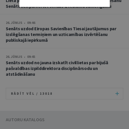
Lietā par namu pārvaldnieces goda un cieņas aizskaršanu
Senāts liek pārvērtēt strīdus izteikumu samērīgumu
26. JŪNIJS • 09:46
Senāts uzdod Eiropas Savienības Tiesai jautājumus par
izslēgšanas termiņiem un uzticamības izvērtēšanu
publiskajā iepirkumā
26. JŪNIJS • 09:45
Senāts uzdod no jauna izskatīt civillietas par bijušā
pašvaldības izpilddirektora disciplinārsodu un
atstādināšanu
RĀDĪT VĒL /
13018
AUTORU KATALOGS