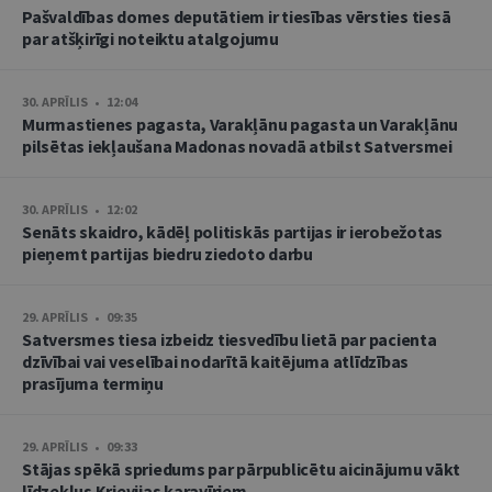
Pašvaldības domes deputātiem ir tiesības vērsties tiesā
par atšķirīgi noteiktu atalgojumu
30. APRĪLIS • 12:04
Murmastienes pagasta, Varakļānu pagasta un Varakļānu
pilsētas iekļaušana Madonas novadā atbilst Satversmei
30. APRĪLIS • 12:02
Senāts skaidro, kādēļ politiskās partijas ir ierobežotas
pieņemt partijas biedru ziedoto darbu
29. APRĪLIS • 09:35
Satversmes tiesa izbeidz tiesvedību lietā par pacienta
dzīvībai vai veselībai nodarītā kaitējuma atlīdzības
prasījuma termiņu
29. APRĪLIS • 09:33
Stājas spēkā spriedums par pārpublicētu aicinājumu vākt
līdzekļus Krievijas karavīriem