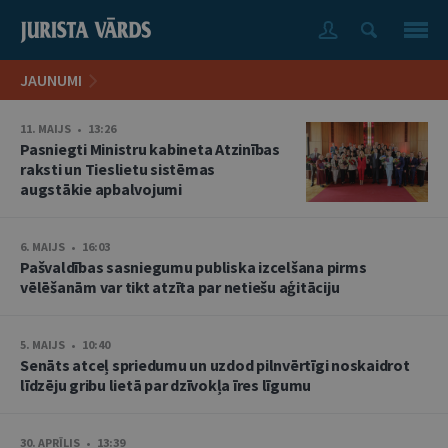
JAUNUMI
11. MAIJS • 13:26
Pasniegti Ministru kabineta Atzinības
raksti un Tieslietu sistēmas
augstākie apbalvojumi
6. MAIJS • 16:03
Pašvaldības sasniegumu publiska izcelšana pirms
vēlēšanām var tikt atzīta par netiešu aģitāciju
5. MAIJS • 10:40
Senāts atceļ spriedumu un uzdod pilnvērtīgi noskaidrot
līdzēju gribu lietā par dzīvokļa īres līgumu
30. APRĪLIS • 13:39