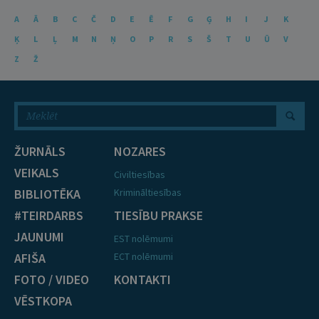
A
Ā
B
C
Č
D
E
Ē
F
G
Ģ
H
I
J
K
Ķ
L
Ļ
M
N
Ņ
O
P
R
S
Š
T
U
Ū
V
Z
Ž
ŽURNĀLS
NOZARES
VEIKALS
Civiltiesības
BIBLIOTĒKA
Krimināltiesības
#TEIRDARBS
TIESĪBU PRAKSE
JAUNUMI
EST nolēmumi
AFIŠA
ECT nolēmumi
FOTO / VIDEO
KONTAKTI
VĒSTKOPA