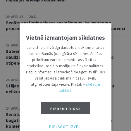
29. APRĪLIS • 09:31
Senāts apstiprina tiesas secinājumus, ka iepirkuma
procedūras pārtraukšana apdraudējusi godīgu konkurenci
Vietnē izmantojam sīkdatnes
27. APRĪLIS • 14:43
Lai vietne pilnvērtīgi darbotos, tiek izmantotas
Satversmei atbilst norma, kas studējošajam no
nepieciešamās (obligātās) sīkdatnes. Ar Jūsu
daudzbērnu ģimenes paredz tiesības saņemt sociālo
piekrišanu var tikt izmantotas vēl citas –
stipendiju studijām Latvijā
statistikas, sociālo mediju un funkcionalitātes.
Papildinformācijai atveriet "Pielāgot izvēli". Jūs
varat jebkurā brīdī mainīt savu izvēli,
24. APRĪLIS • 15:46
atgriežoties šajā vietnē. Plašāk –
sīkdatņu
Stājas spēkā brīvības atņemšanas sods par migrantu
politikā
.
nelikumīgu pārvietošanu pāri valsts robežai
24. APRĪLIS • 13:27
PIEŅEMT VISAS
Senāts: nav pamata apšaubīt slēdzienu, ka uztura
bagātinātāju reklamēšana izpaudusies kā negodīga
komercprakse
PIELĀGOT IZVĒLI