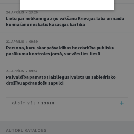
24. APRĪLIS • 13:26
Lietu par nelikumīgu ziņu vākšanu Krievijas labā un naida
kurināšanu neskatīs kasācijas kārtībā
21. APRĪLIS • 09:59
Persona, kuru skar pašvaldības bezdarbība publisku
pasākumu kontroles jomā, var vērsties tiesā
21. APRĪLIS • 09:57
Pašvaldība pamatoti aizliegusi valsts un sabiedrisko
drošību apdraudošu sapulci
RĀDĪT VĒL /
13018
AUTORU KATALOGS