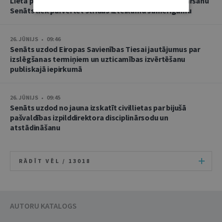
Lietā par namu pārvaldnieces goda un cieņas aizskaršanu
Senāts liek pārvērtēt strīdus izteikumu samērīgumu
26. JŪNIJS • 09:46
Senāts uzdod Eiropas Savienības Tiesai jautājumus par
izslēgšanas termiņiem un uzticamības izvērtēšanu
publiskajā iepirkumā
26. JŪNIJS • 09:45
Senāts uzdod no jauna izskatīt civillietas par bijušā
pašvaldības izpilddirektora disciplinārsodu un
atstādināšanu
RĀDĪT VĒL /
13018
AUTORU KATALOGS