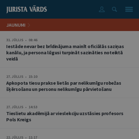
JAUNUMI
31. JŪLIJS • 08:46
Iestāde nevar bez brīdinājuma mainīt oficiālās saziņas
kanālu, ja persona lūgusi turpināt sazināties noteiktā
veidā
27. JŪLIJS • 15:10
Apkopota tiesu prakse lietās par nelikumīgu robežas
šķērsošanu un personu nelikumīgu pārvietošanu
27. JŪLIJS • 14:53
Tieslietu akadēmijā ar vieslekciju uzstāsies profesors
Pols Kreigs
22. JŪLIJS • 11:17