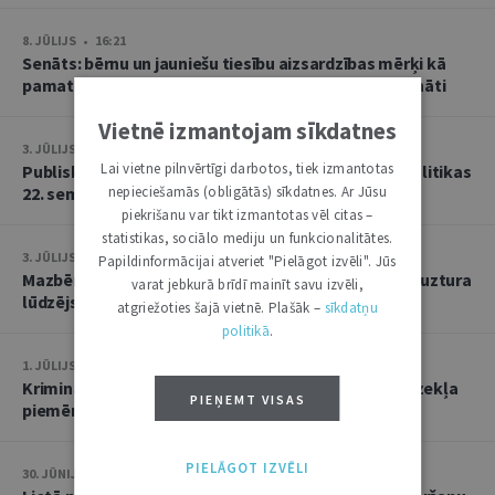
8. JŪLIJS • 16:21
Senāts: bērnu un jauniešu tiesību aizsardzības mērķi kā
pamatu atbrīvojumam no PVN nevar tulkot paplašināti
Vietnē izmantojam sīkdatnes
3. JŪLIJS • 18:23
Lai vietne pilnvērtīgi darbotos, tiek izmantotas
Publisko tiesību institūta konstitucionālās tiesībpolitikas
22. seminārs
nepieciešamās (obligātās) sīkdatnes. Ar Jūsu
piekrišanu var tikt izmantotas vēl citas –
statistikas, sociālo mediju un funkcionalitātes.
3. JŪLIJS • 14:45
Papildinformācijai atveriet "Pielāgot izvēli". Jūs
Mazbērniem nav pienākuma uzturēt vecvecākus, ja uztura
varat jebkurā brīdī mainīt savu izvēli,
lūdzējs nav par viņiem rūpējies
atgriežoties šajā vietnē. Plašāk –
sīkdatņu
politikā
.
1. JŪLIJS • 17:38
Kriminālsoda un medicīniska rakstura piespiedu līdzekļa
PIEŅEMT VISAS
piemērošana savstarpēji viens otru neizslēdz
PIELĀGOT IZVĒLI
30. JŪNIJS • 14:58