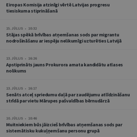
Eiropas Komisija atzinīgi vērtē Latvijas progresu
tiesiskuma stiprināšanā
15. JŪLIJS • 10:32
Stājas spēkā brīvības atņemšanas sods par migrantu
nodrošināšanu ar iespēju nelikumīgi uzturēties Latvijā
13. JŪLIJS • 16:26
Apstiprināts jauns Prokurora amata kandidātu atlases
nolikums
13. JŪLIJS • 16:17
Senāts atceļ spriedumu daļā par zaudējumu atlīdzināšanu
strīdā par vietu Mārupes pašvaldības bērnudārzā
10. JŪLIJS • 10:46
Muitniekiem būs jāizcieš brīvības atņemšanas sods par
sistemātisku kukuļņemšanu personu grupā