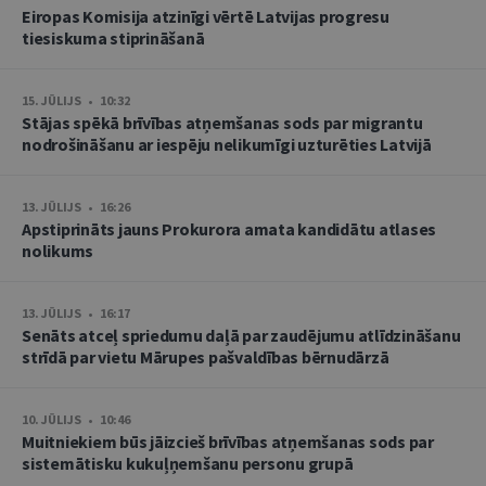
Eiropas Komisija atzinīgi vērtē Latvijas progresu
tiesiskuma stiprināšanā
15. JŪLIJS • 10:32
Stājas spēkā brīvības atņemšanas sods par migrantu
nodrošināšanu ar iespēju nelikumīgi uzturēties Latvijā
13. JŪLIJS • 16:26
Apstiprināts jauns Prokurora amata kandidātu atlases
nolikums
13. JŪLIJS • 16:17
Senāts atceļ spriedumu daļā par zaudējumu atlīdzināšanu
strīdā par vietu Mārupes pašvaldības bērnudārzā
10. JŪLIJS • 10:46
Muitniekiem būs jāizcieš brīvības atņemšanas sods par
sistemātisku kukuļņemšanu personu grupā