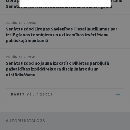
Lietā par namu pārvaldnieces goda un cieņas aizskaršanu
Senāts liek pārvērtēt strīdus izteikumu samērīgumu
26. JŪNIJS • 09:46
Senāts uzdod Eiropas Savienības Tiesai jautājumus par
izslēgšanas termiņiem un uzticamības izvērtēšanu
publiskajā iepirkumā
26. JŪNIJS • 09:45
Senāts uzdod no jauna izskatīt civillietas par bijušā
pašvaldības izpilddirektora disciplinārsodu un
atstādināšanu
RĀDĪT VĒL /
13018
AUTORU KATALOGS