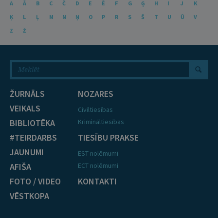
A
Ā
B
C
Č
D
E
Ē
F
G
Ģ
H
I
J
K
Ķ
L
Ļ
M
N
Ņ
O
P
R
S
Š
T
U
Ū
V
Z
Ž
ŽURNĀLS
NOZARES
VEIKALS
Civiltiesības
BIBLIOTĒKA
Krimināltiesības
#TEIRDARBS
TIESĪBU PRAKSE
JAUNUMI
EST nolēmumi
AFIŠA
ECT nolēmumi
FOTO / VIDEO
KONTAKTI
VĒSTKOPA