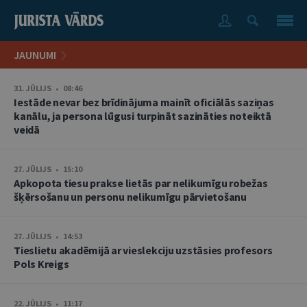
JAUNUMI
31. JŪLIJS • 08:46
Iestāde nevar bez brīdinājuma mainīt oficiālās saziņas
kanālu, ja persona lūgusi turpināt sazināties noteiktā
veidā
27. JŪLIJS • 15:10
Apkopota tiesu prakse lietās par nelikumīgu robežas
šķērsošanu un personu nelikumīgu pārvietošanu
27. JŪLIJS • 14:53
Tieslietu akadēmijā ar vieslekciju uzstāsies profesors
Pols Kreigs
22. JŪLIJS • 11:17