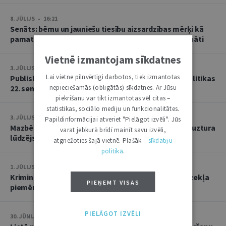
8. JŪLIJS • 16:21
Senāts: bērnu un jauniešu tiesību aizsardzības mērķi kā
pamatu atbrīvojumam no PVN nevar tulkot paplašināti
Vietnē izmantojam sīkdatnes
3. JŪLIJS • 18:23
Lai vietne pilnvērtīgi darbotos, tiek izmantotas
Publisko tiesību institūta konstitucionālās tiesībpolitikas
22. seminārs
nepieciešamās (obligātās) sīkdatnes. Ar Jūsu
piekrišanu var tikt izmantotas vēl citas –
statistikas, sociālo mediju un funkcionalitātes.
3. JŪLIJS • 14:45
Papildinformācijai atveriet "Pielāgot izvēli". Jūs
Mazbērniem nav pienākuma uzturēt vecvecākus, ja uztura
varat jebkurā brīdī mainīt savu izvēli,
lūdzējs nav par viņiem rūpējies
atgriežoties šajā vietnē. Plašāk –
sīkdatņu
politikā
.
1. JŪLIJS • 17:38
Kriminālsoda un medicīniska rakstura piespiedu līdzekļa
PIEŅEMT VISAS
piemērošana savstarpēji viens otru neizslēdz
PIELĀGOT IZVĒLI
30. JŪNIJS • 14:58