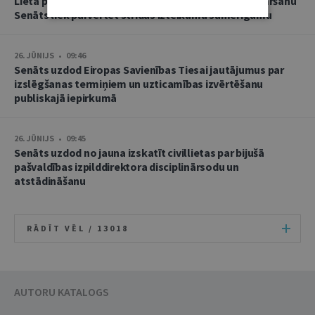
Lietā par namu pārvaldnieces goda un cieņas aizskaršanu
Senāts liek pārvērtēt strīdus izteikumu samērīgumu
26. JŪNIJS • 09:46
Senāts uzdod Eiropas Savienības Tiesai jautājumus par
izslēgšanas termiņiem un uzticamības izvērtēšanu
publiskajā iepirkumā
26. JŪNIJS • 09:45
Senāts uzdod no jauna izskatīt civillietas par bijušā
pašvaldības izpilddirektora disciplinārsodu un
atstādināšanu
RĀDĪT VĒL /
13018
AUTORU KATALOGS