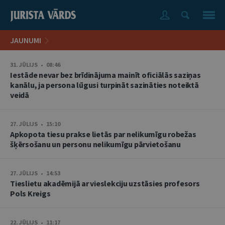
JAUNUMI
31. JŪLIJS • 08:46
Iestāde nevar bez brīdinājuma mainīt oficiālās saziņas
kanālu, ja persona lūgusi turpināt sazināties noteiktā
veidā
27. JŪLIJS • 15:10
Apkopota tiesu prakse lietās par nelikumīgu robežas
šķērsošanu un personu nelikumīgu pārvietošanu
27. JŪLIJS • 14:53
Tieslietu akadēmijā ar vieslekciju uzstāsies profesors
Pols Kreigs
22. JŪLIJS • 11:17