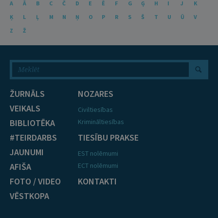
A
Ā
B
C
Č
D
E
Ē
F
G
Ģ
H
I
J
K
Ķ
L
Ļ
M
N
Ņ
O
P
R
S
Š
T
U
Ū
V
Z
Ž
ŽURNĀLS
NOZARES
VEIKALS
Civiltiesības
BIBLIOTĒKA
Krimināltiesības
#TEIRDARBS
TIESĪBU PRAKSE
JAUNUMI
EST nolēmumi
AFIŠA
ECT nolēmumi
FOTO / VIDEO
KONTAKTI
VĒSTKOPA