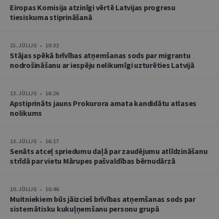
Eiropas Komisija atzinīgi vērtē Latvijas progresu
tiesiskuma stiprināšanā
15. JŪLIJS • 10:32
Stājas spēkā brīvības atņemšanas sods par migrantu
nodrošināšanu ar iespēju nelikumīgi uzturēties Latvijā
13. JŪLIJS • 16:26
Apstiprināts jauns Prokurora amata kandidātu atlases
nolikums
13. JŪLIJS • 16:17
Senāts atceļ spriedumu daļā par zaudējumu atlīdzināšanu
strīdā par vietu Mārupes pašvaldības bērnudārzā
10. JŪLIJS • 10:46
Muitniekiem būs jāizcieš brīvības atņemšanas sods par
sistemātisku kukuļņemšanu personu grupā