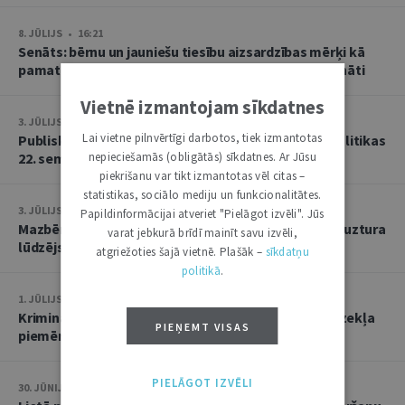
8. JŪLIJS • 16:21
Senāts: bērnu un jauniešu tiesību aizsardzības mērķi kā
pamatu atbrīvojumam no PVN nevar tulkot paplašināti
Vietnē izmantojam sīkdatnes
3. JŪLIJS • 18:23
Lai vietne pilnvērtīgi darbotos, tiek izmantotas
Publisko tiesību institūta konstitucionālās tiesībpolitikas
22. seminārs
nepieciešamās (obligātās) sīkdatnes. Ar Jūsu
piekrišanu var tikt izmantotas vēl citas –
statistikas, sociālo mediju un funkcionalitātes.
3. JŪLIJS • 14:45
Papildinformācijai atveriet "Pielāgot izvēli". Jūs
Mazbērniem nav pienākuma uzturēt vecvecākus, ja uztura
varat jebkurā brīdī mainīt savu izvēli,
lūdzējs nav par viņiem rūpējies
atgriežoties šajā vietnē. Plašāk –
sīkdatņu
politikā
.
1. JŪLIJS • 17:38
Kriminālsoda un medicīniska rakstura piespiedu līdzekļa
PIEŅEMT VISAS
piemērošana savstarpēji viens otru neizslēdz
PIELĀGOT IZVĒLI
30. JŪNIJS • 14:58