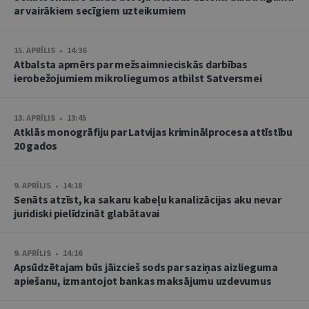
ar vairākiem secīgiem uzteikumiem
15. APRĪLIS • 14:36
Atbalsta apmērs par mežsaimnieciskās darbības
ierobežojumiem mikroliegumos atbilst Satversmei
13. APRĪLIS • 13:45
Atklās monogrāfiju par Latvijas kriminālprocesa attīstību
20 gados
9. APRĪLIS • 14:18
Senāts atzīst, ka sakaru kabeļu kanalizācijas aku nevar
juridiski pielīdzināt glabātavai
9. APRĪLIS • 14:16
Apsūdzētajam būs jāizcieš sods par saziņas aizlieguma
apiešanu, izmantojot bankas maksājumu uzdevumus