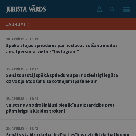
JAUNUMI
16. APRĪLIS • 16:13
Spēkā stājas spriedums par neslavas celšanu muitas
amatpersonai vietnē "Instagram"
15. APRĪLIS • 14:47
Senāts atstāj spēkā spriedumu par noziedzīgi iegūta
dzīvokļa atdošanu sākotnējam īpašniekam
15. APRĪLIS • 14:44
Valsts nav nodrošinājusi pienācīgu aizsardzību pret
pārmērīgu izklaides troksni
15. APRĪLIS • 14:41
Senāts skaidro darba devēja tiesības uzteikt darba līgumu