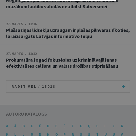
Regulējums par sabiedrisko mediju satura veidošanu
mazākumtautību valodās neatbilst Satversmei
27. MARTS • 11:16
Plašsaziņas līdzekļu uzraugam ir plašas pilnvaras rīkoties,
lai aizsargātu Latvijas informatīvo telpu
27. MARTS • 11:12
Prokuratūra šogad fokusēsies uz kriminālvajāšanas
efektivitātes celšanu un valsts drošības stiprināšanu
RĀDĪT VĒL /
13018
AUTORU KATALOGS
A
Ā
B
C
Č
D
E
Ē
F
G
Ģ
H
I
J
K
Ķ
L
Ļ
M
N
Ņ
O
P
R
S
Š
T
U
Ū
V