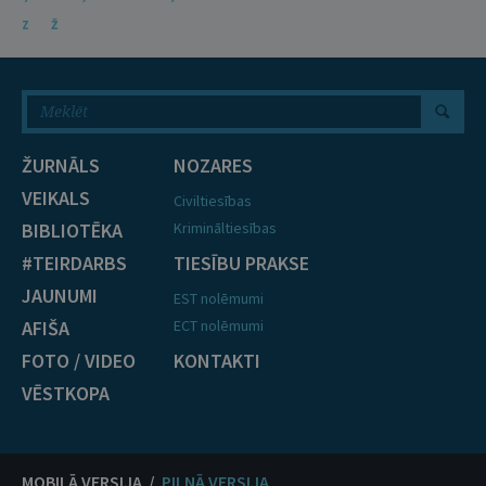
Z
Ž
ŽURNĀLS
NOZARES
VEIKALS
Civiltiesības
BIBLIOTĒKA
Krimināltiesības
#TEIRDARBS
TIESĪBU PRAKSE
JAUNUMI
EST nolēmumi
AFIŠA
ECT nolēmumi
FOTO / VIDEO
KONTAKTI
VĒSTKOPA
MOBILĀ VERSIJA /
PILNĀ VERSIJA