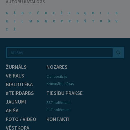
AUTORU KATALOGS
A
Ā
B
C
Č
D
E
Ē
F
G
Ģ
H
I
J
K
Ķ
L
Ļ
M
N
Ņ
O
P
R
S
Š
T
U
Ū
V
Z
Ž
ŽURNĀLS
NOZARES
VEIKALS
Civiltiesības
BIBLIOTĒKA
Krimināltiesības
#TEIRDARBS
TIESĪBU PRAKSE
JAUNUMI
EST nolēmumi
AFIŠA
ECT nolēmumi
FOTO / VIDEO
KONTAKTI
VĒSTKOPA