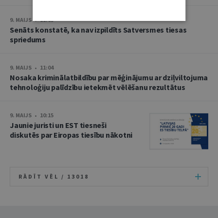
9. MAIJS • 11:05
Senāts konstatē, ka nav izpildīts Satversmes tiesas
spriedums
9. MAIJS • 11:04
Nosaka kriminālatbildību par mēģinājumu ar dziļviltojuma
tehnoloģiju palīdzību ietekmēt vēlēšanu rezultātus
9. MAIJS • 10:15
Jaunie juristi un EST tiesneši
diskutēs par Eiropas tiesību nākotni
RĀDĪT VĒL /
13018