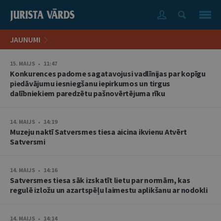
JAUNUMI
15. MAIJS • 11:47
Konkurences padome sagatavojusi vadlīnijas par kopīgu
piedāvājumu iesniegšanu iepirkumos un tirgus
dalībniekiem paredzētu pašnovērtējuma rīku
14. MAIJS • 14:19
Muzeju naktī Satversmes tiesa aicina ikvienu Atvērt
Satversmi
14. MAIJS • 14:16
Satversmes tiesa sāk izskatīt lietu par normām, kas
regulē izložu un azartspēļu laimestu aplikšanu ar nodokli
14. MAIJS • 14:14