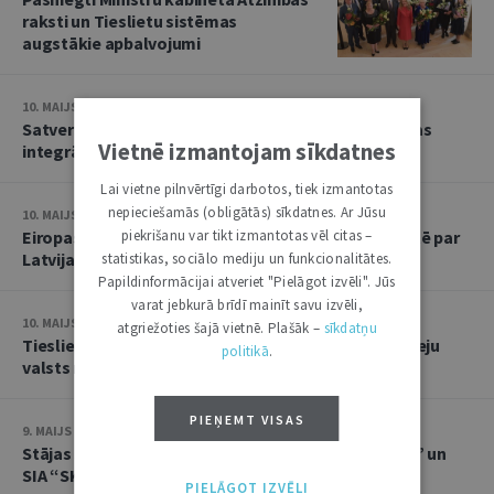
raksti un Tieslietu sistēmas
augstākie apbalvojumi
10. MAIJS • 16:21
Satversmes tiesa atbalsta Ukrainas tiesību sistēmas
Vietnē izmantojam sīkdatnes
integrāciju vienotas Eiropas tiesiskajā telpā
Lai vietne pilnvērtīgi darbotos, tiek izmantotas
nepieciešamās (obligātās) sīkdatnes. Ar Jūsu
10. MAIJS • 11:11
Eiropas dienā tieslietu ministre ar jauniešiem diskutē par
piekrišanu var tikt izmantotas vēl citas –
Latvijas dalību Eiropas Savienībā
statistikas, sociālo mediju un funkcionalitātes.
Papildinformācijai atveriet "Pielāgot izvēli". Jūs
varat jebkurā brīdī mainīt savu izvēli,
10. MAIJS • 11:10
atgriežoties šajā vietnē. Plašāk –
sīkdatņu
Tieslietu padome skatīs jautājumu par tiesnešu pieeju
politikā
.
valsts noslēpumam
PIEŅEMT VISAS
9. MAIJS • 11:59
Stājas spēkā spriedums strīdā starp SIA “EKO OSTA” un
SIA “SKONTO BŪVE”
PIELĀGOT IZVĒLI