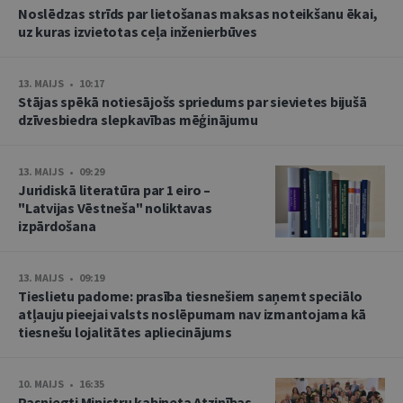
Noslēdzas strīds par lietošanas maksas noteikšanu ēkai,
uz kuras izvietotas ceļa inženierbūves
13. MAIJS • 10:17
Stājas spēkā notiesājošs spriedums par sievietes bijušā
dzīvesbiedra slepkavības mēģinājumu
13. MAIJS • 09:29
Juridiskā literatūra par 1 eiro –
"Latvijas Vēstneša" noliktavas
izpārdošana
13. MAIJS • 09:19
Tieslietu padome: prasība tiesnešiem saņemt speciālo
atļauju pieejai valsts noslēpumam nav izmantojama kā
tiesnešu lojalitātes apliecinājums
10. MAIJS • 16:35
Pasniegti Ministru kabineta Atzinības