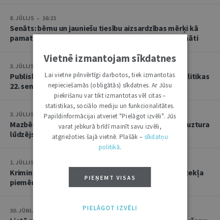
8. JŪLIJS • 16:21
Senāts: bērnu un jauniešu tiesību aizsardzības mērķi kā
pamatu atbrīvojumam no PVN nevar tulkot paplašināti
Vietnē izmantojam sīkdatnes
3. JŪLIJS • 18:23
Lai vietne pilnvērtīgi darbotos, tiek izmantotas
Publisko tiesību institūta konstitucionālās tiesībpolitikas
22. seminārs
nepieciešamās (obligātās) sīkdatnes. Ar Jūsu
piekrišanu var tikt izmantotas vēl citas –
statistikas, sociālo mediju un funkcionalitātes.
3. JŪLIJS • 14:45
Papildinformācijai atveriet "Pielāgot izvēli". Jūs
Mazbērniem nav pienākuma uzturēt vecvecākus, ja uztura
varat jebkurā brīdī mainīt savu izvēli,
lūdzējs nav par viņiem rūpējies
atgriežoties šajā vietnē. Plašāk –
sīkdatņu
politikā
.
1. JŪLIJS • 17:38
Kriminālsoda un medicīniska rakstura piespiedu līdzekļa
PIEŅEMT VISAS
piemērošana savstarpēji viens otru neizslēdz
PIELĀGOT IZVĒLI
30. JŪNIJS • 14:58