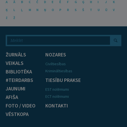
A
Ā
B
C
Č
D
E
Ē
F
G
Ģ
H
I
J
K
Ķ
L
Ļ
M
N
Ņ
O
P
R
S
Š
T
U
Ū
V
Z
Ž
ŽURNĀLS
NOZARES
VEIKALS
Civiltiesības
BIBLIOTĒKA
Krimināltiesības
#TEIRDARBS
TIESĪBU PRAKSE
JAUNUMI
EST nolēmumi
AFIŠA
ECT nolēmumi
FOTO / VIDEO
KONTAKTI
VĒSTKOPA