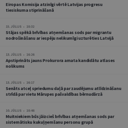
Eiropas Komisija atzinīgi vērtē Latvijas progresu
tiesiskuma stiprināšanā
15. JŪLIJS • 10:32
Stājas spēkā brīvības atņemšanas sods par migrantu
nodrošināšanu ar iespēju nelikumīgi uzturēties Latvijā
13. JŪLIJS • 16:26
Apstiprināts jauns Prokurora amata kandidātu atlases
nolikums
13. JŪLIJS • 16:17
Senāts atceļ spriedumu daļā par zaudējumu atlīdzināšanu
strīdā par vietu Mārupes pašvaldības bērnudārzā
10. JŪLIJS • 10:46
Muitniekiem būs jāizcieš brīvības atņemšanas sods par
sistemātisku kukuļņemšanu personu grupā