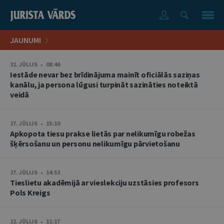
JAUNUMI
31. JŪLIJS • 08:46
Iestāde nevar bez brīdinājuma mainīt oficiālās saziņas
kanālu, ja persona lūgusi turpināt sazināties noteiktā
veidā
27. JŪLIJS • 15:10
Apkopota tiesu prakse lietās par nelikumīgu robežas
šķērsošanu un personu nelikumīgu pārvietošanu
27. JŪLIJS • 14:53
Tieslietu akadēmijā ar vieslekciju uzstāsies profesors
Pols Kreigs
22. JŪLIJS • 11:17