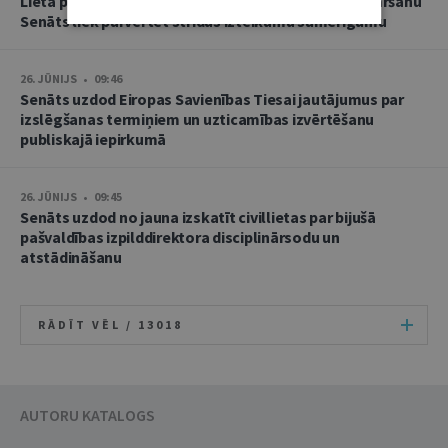
Lietā par namu pārvaldnieces goda un cieņas aizskaršanu
Senāts liek pārvērtēt strīdus izteikumu samērīgumu
26. JŪNIJS • 09:46
Senāts uzdod Eiropas Savienības Tiesai jautājumus par
izslēgšanas termiņiem un uzticamības izvērtēšanu
publiskajā iepirkumā
26. JŪNIJS • 09:45
Senāts uzdod no jauna izskatīt civillietas par bijušā
pašvaldības izpilddirektora disciplinārsodu un
atstādināšanu
RĀDĪT VĒL /
13018
AUTORU KATALOGS