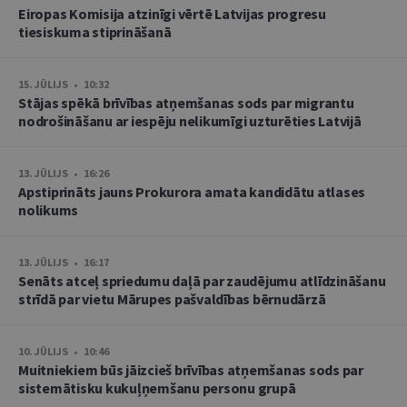
Eiropas Komisija atzinīgi vērtē Latvijas progresu
tiesiskuma stiprināšanā
15. JŪLIJS • 10:32
Stājas spēkā brīvības atņemšanas sods par migrantu
nodrošināšanu ar iespēju nelikumīgi uzturēties Latvijā
13. JŪLIJS • 16:26
Apstiprināts jauns Prokurora amata kandidātu atlases
nolikums
13. JŪLIJS • 16:17
Senāts atceļ spriedumu daļā par zaudējumu atlīdzināšanu
strīdā par vietu Mārupes pašvaldības bērnudārzā
10. JŪLIJS • 10:46
Muitniekiem būs jāizcieš brīvības atņemšanas sods par
sistemātisku kukuļņemšanu personu grupā