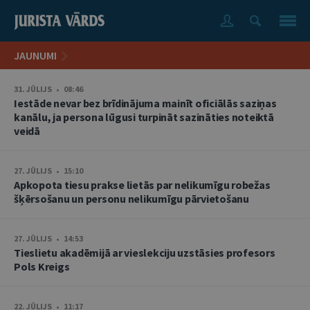
JAUNUMI
31. JŪLIJS • 08:46
Iestāde nevar bez brīdinājuma mainīt oficiālās saziņas
kanālu, ja persona lūgusi turpināt sazināties noteiktā
veidā
27. JŪLIJS • 15:10
Apkopota tiesu prakse lietās par nelikumīgu robežas
šķērsošanu un personu nelikumīgu pārvietošanu
27. JŪLIJS • 14:53
Tieslietu akadēmijā ar vieslekciju uzstāsies profesors
Pols Kreigs
22. JŪLIJS • 11:17