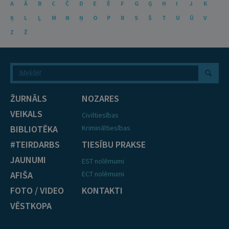
A
Ā
B
C
Č
D
E
Ē
F
G
Ģ
H
I
J
K
Ķ
L
Ļ
M
N
Ņ
O
P
R
S
Š
T
U
Ū
V
Z
Ž
ŽURNĀLS
NOZARES
VEIKALS
Civiltiesības
BIBLIOTĒKA
Krimināltiesības
#TEIRDARBS
TIESĪBU PRAKSE
JAUNUMI
EST nolēmumi
AFIŠA
ECT nolēmumi
FOTO / VIDEO
KONTAKTI
VĒSTKOPA