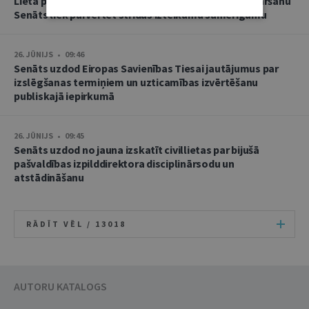
Lietā par namu pārvaldnieces goda un cieņas aizskaršanu
Senāts liek pārvērtēt strīdus izteikumu samērīgumu
26. JŪNIJS • 09:46
Senāts uzdod Eiropas Savienības Tiesai jautājumus par
izslēgšanas termiņiem un uzticamības izvērtēšanu
publiskajā iepirkumā
26. JŪNIJS • 09:45
Senāts uzdod no jauna izskatīt civillietas par bijušā
pašvaldības izpilddirektora disciplinārsodu un
atstādināšanu
RĀDĪT VĒL /
13018
AUTORU KATALOGS