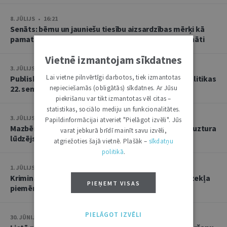
8. JŪLIJS • 16:21
Senāts: bērnu un jauniešu tiesību aizsardzības mērķi kā
pamatu atbrīvojumam no PVN nevar tulkot paplašināti
Vietnē izmantojam sīkdatnes
3. JŪLIJS • 18:23
Lai vietne pilnvērtīgi darbotos, tiek izmantotas
Publisko tiesību institūta konstitucionālās tiesībpolitikas
22. seminārs
nepieciešamās (obligātās) sīkdatnes. Ar Jūsu
piekrišanu var tikt izmantotas vēl citas –
statistikas, sociālo mediju un funkcionalitātes.
3. JŪLIJS • 14:45
Papildinformācijai atveriet "Pielāgot izvēli". Jūs
Mazbērniem nav pienākuma uzturēt vecvecākus, ja uztura
varat jebkurā brīdī mainīt savu izvēli,
lūdzējs nav par viņiem rūpējies
atgriežoties šajā vietnē. Plašāk –
sīkdatņu
politikā
.
1. JŪLIJS • 17:38
Kriminālsoda un medicīniska rakstura piespiedu līdzekļa
PIEŅEMT VISAS
piemērošana savstarpēji viens otru neizslēdz
PIELĀGOT IZVĒLI
30. JŪNIJS • 14:58