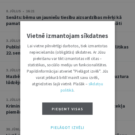
8. JŪLIJS • 16:21
Senāts: bērnu un jauniešu tiesību aizsardzības mērķi kā
pamatu atbrīvojumam no PVN nevar tulkot paplašināti
Vietnē izmantojam sīkdatnes
3. JŪLIJS • 18:23
Lai vietne pilnvērtīgi darbotos, tiek izmantotas
Publisko tiesību institūta konstitucionālās tiesībpolitikas
22. seminārs
nepieciešamās (obligātās) sīkdatnes. Ar Jūsu
piekrišanu var tikt izmantotas vēl citas –
statistikas, sociālo mediju un funkcionalitātes.
3. JŪLIJS • 14:45
Papildinformācijai atveriet "Pielāgot izvēli". Jūs
Mazbērniem nav pienākuma uzturēt vecvecākus, ja uztura
varat jebkurā brīdī mainīt savu izvēli,
lūdzējs nav par viņiem rūpējies
atgriežoties šajā vietnē. Plašāk –
sīkdatņu
politikā
.
1. JŪLIJS • 17:38
Kriminālsoda un medicīniska rakstura piespiedu līdzekļa
PIEŅEMT VISAS
piemērošana savstarpēji viens otru neizslēdz
PIELĀGOT IZVĒLI
30. JŪNIJS • 14:58