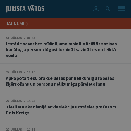
JAUNUMI
31. JŪLIJS • 08:46
Iestāde nevar bez brīdinājuma mainīt oficiālās saziņas
kanālu, ja persona lūgusi turpināt sazināties noteiktā
veidā
27. JŪLIJS • 15:10
Apkopota tiesu prakse lietās par nelikumīgu robežas
šķērsošanu un personu nelikumīgu pārvietošanu
27. JŪLIJS • 14:53
Tieslietu akadēmijā ar vieslekciju uzstāsies profesors
Pols Kreigs
22. JŪLIJS • 11:17