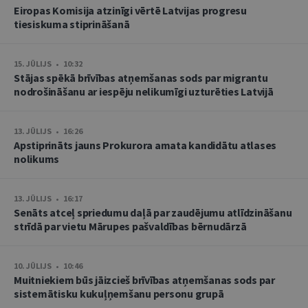
Eiropas Komisija atzinīgi vērtē Latvijas progresu
tiesiskuma stiprināšanā
15. JŪLIJS • 10:32
Stājas spēkā brīvības atņemšanas sods par migrantu
nodrošināšanu ar iespēju nelikumīgi uzturēties Latvijā
13. JŪLIJS • 16:26
Apstiprināts jauns Prokurora amata kandidātu atlases
nolikums
13. JŪLIJS • 16:17
Senāts atceļ spriedumu daļā par zaudējumu atlīdzināšanu
strīdā par vietu Mārupes pašvaldības bērnudārzā
10. JŪLIJS • 10:46
Muitniekiem būs jāizcieš brīvības atņemšanas sods par
sistemātisku kukuļņemšanu personu grupā