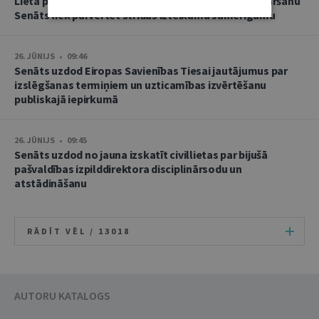
Lietā par namu pārvaldnieces goda un cieņas aizskaršanu
Senāts liek pārvērtēt strīdus izteikumu samērīgumu
26. JŪNIJS • 09:46
Senāts uzdod Eiropas Savienības Tiesai jautājumus par
izslēgšanas termiņiem un uzticamības izvērtēšanu
publiskajā iepirkumā
26. JŪNIJS • 09:45
Senāts uzdod no jauna izskatīt civillietas par bijušā
pašvaldības izpilddirektora disciplinārsodu un
atstādināšanu
RĀDĪT VĒL /
13018
AUTORU KATALOGS