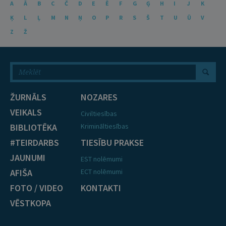
A
Ā
B
C
Č
D
E
Ē
F
G
Ģ
H
I
J
K
Ķ
L
Ļ
M
N
Ņ
O
P
R
S
Š
T
U
Ū
V
Z
Ž
ŽURNĀLS
NOZARES
VEIKALS
Civiltiesības
BIBLIOTĒKA
Krimināltiesības
#TEIRDARBS
TIESĪBU PRAKSE
JAUNUMI
EST nolēmumi
AFIŠA
ECT nolēmumi
FOTO / VIDEO
KONTAKTI
VĒSTKOPA