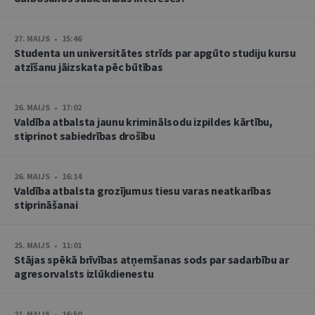
27. MAIJS • 15:46
Studenta un universitātes strīds par apgūto studiju kursu
atzīšanu jāizskata pēc būtības
26. MAIJS • 17:02
Valdība atbalsta jaunu kriminālsodu izpildes kārtību,
stiprinot sabiedrības drošību
26. MAIJS • 16:14
Valdība atbalsta grozījumus tiesu varas neatkarības
stiprināšanai
25. MAIJS • 11:01
Stājas spēkā brīvības atņemšanas sods par sadarbību ar
agresorvalsts izlūkdienestu
21. MAIJS • 16:50