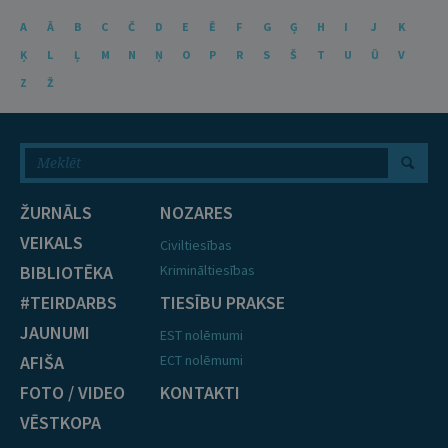
A
Ā
B
C
Č
D
E
Ē
F
G
Ģ
H
I
J
K
Ķ
L
Ļ
M
N
Ņ
O
P
R
S
Š
T
U
Ū
V
Z
Ž
ŽURNĀLS
NOZARES
VEIKALS
Civiltiesības
BIBLIOTĒKA
Krimināltiesības
#TEIRDARBS
TIESĪBU PRAKSE
JAUNUMI
EST nolēmumi
AFIŠA
ECT nolēmumi
FOTO / VIDEO
KONTAKTI
VĒSTKOPA