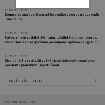
13. MAIJS • 13:26
Zemgales apgabaltiesu arī turpmākos piecus gadus vadīs
Juris Siliņš
12. MAIJS • 14:55
Satversmei neatbilst Jūrmalas lokālplānojuma normas,
kas noteic zemes īpašumā pieļaujamo apbūves augstumu
11. MAIJS • 13:40
Disciplinārtiesa atstāj spēkā disciplinārsodu senatoram
par darba pienākumu nepildīšanu
RĀDĪT VĒL /
13018
AUTORU KATALOGS