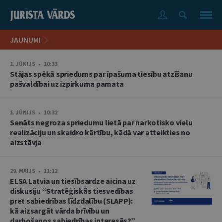
JAUNUMI
1. JŪNIJS • 10:33
Stājas spēkā spriedums par īpašuma tiesību atzīšanu
pašvaldībai uz izpirkuma pamata
1. JŪNIJS • 10:32
Senāts negroza spriedumu lietā par narkotisko vielu
realizāciju un skaidro kārtību, kādā var atteikties no
aizstāvja
29. MAIJS • 11:12
ELSA Latvia un tiesībsardze aicina uz
diskusiju “Stratēģiskās tiesvedības
pret sabiedrības līdzdalību (SLAPP):
kā aizsargāt vārda brīvību un
darbošanos sabiedrības interesēs?”