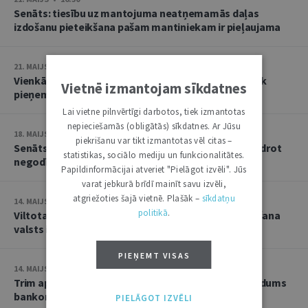
Senāts: tiesību uz mantojuma neatņemamās daļas
izdošanu pieteikšana pašam mantiniekam ir pieļaujama
21. MAIJS • 16:33
Vienkāršo parādu piedziņas lietās lēmumus turpmāk
Vietnē izmantojam sīkdatnes
pieņems automatizēti
Lai vietne pilnvērtīgi darbotos, tiek izmantotas
nepieciešamās (obligātās) sīkdatnes. Ar Jūsu
18. MAIJS • 16:52
piekrišanu var tikt izmantotas vēl citas –
Senāts vēršas Eiropas Savienības Tiesā un lūdz skaidrot
statistikas, sociālo mediju un funkcionalitātes.
negodīgas komercprakses izpratni
Papildinformācijai atveriet "Pielāgot izvēli". Jūs
varat jebkurā brīdī mainīt savu izvēli,
atgriežoties šajā vietnē. Plašāk –
sīkdatņu
14. MAIJS • 17:39
politikā
.
Viltotas valsts valodas prasmes apliecības iesniegšana
valsts iestādei tiek sodīta ar sabiedrisko darbu
PIEŅEMT VISAS
14. MAIJS • 13:42
Trim apsūdzētajiem stājies spēkā notiesājošs spriedums
bankomāta spridzināšanas lietā
PIELĀGOT IZVĒLI