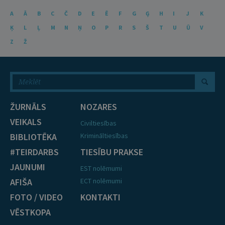
A
Ā
B
C
Č
D
E
Ē
F
G
Ģ
H
I
J
K
Ķ
L
Ļ
M
N
Ņ
O
P
R
S
Š
T
U
Ū
V
Z
Ž
ŽURNĀLS
NOZARES
VEIKALS
Civiltiesības
BIBLIOTĒKA
Krimināltiesības
#TEIRDARBS
TIESĪBU PRAKSE
JAUNUMI
EST nolēmumi
AFIŠA
ECT nolēmumi
FOTO / VIDEO
KONTAKTI
VĒSTKOPA