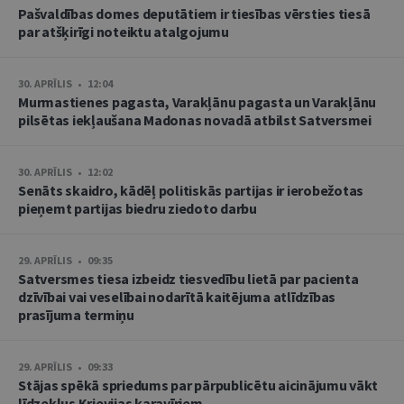
Pašvaldības domes deputātiem ir tiesības vērsties tiesā
par atšķirīgi noteiktu atalgojumu
30. APRĪLIS • 12:04
Murmastienes pagasta, Varakļānu pagasta un Varakļānu
pilsētas iekļaušana Madonas novadā atbilst Satversmei
30. APRĪLIS • 12:02
Senāts skaidro, kādēļ politiskās partijas ir ierobežotas
pieņemt partijas biedru ziedoto darbu
29. APRĪLIS • 09:35
Satversmes tiesa izbeidz tiesvedību lietā par pacienta
dzīvībai vai veselībai nodarītā kaitējuma atlīdzības
prasījuma termiņu
29. APRĪLIS • 09:33
Stājas spēkā spriedums par pārpublicētu aicinājumu vākt
līdzekļus Krievijas karavīriem