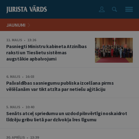
JAUNUMI
11. MAIJS • 13:26
Pasniegti Ministru kabineta Atzinības
raksti un Tieslietu sistēmas
augstākie apbalvojumi
6. MAIJS • 16:03
Pašvaldības sasniegumu publiska izcelšana pirms
vēlēšanām var tikt atzīta par netiešu aģitāciju
5. MAIJS • 10:40
Senāts atceļ spriedumu un uzdod pilnvērtīgi noskaidrot
līdzēju gribu lietā par dzīvokļa īres līgumu
30. APRĪLIS • 13:39