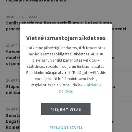
29. APRĪLIS • 09:31
Senāts apstiprina tiesas secinājumus, ka iepirkuma
procedūras pārtraukšana apdraudējusi godīgu konkurenci
Vietnē izmantojam sīkdatnes
27. APRĪLIS • 14:43
Lai vietne pilnvērtīgi darbotos, tiek izmantotas
Satversmei atbilst norma, kas studējošajam no
nepieciešamās (obligātās) sīkdatnes. Ar Jūsu
daudzbērnu ģimenes paredz tiesības saņemt sociālo
piekrišanu var tikt izmantotas vēl citas –
stipendiju studijām Latvijā
statistikas, sociālo mediju un funkcionalitātes.
Papildinformācijai atveriet "Pielāgot izvēli". Jūs
varat jebkurā brīdī mainīt savu izvēli,
24. APRĪLIS • 15:46
atgriežoties šajā vietnē. Plašāk –
sīkdatņu
Stājas spēkā brīvības atņemšanas sods par migrantu
politikā
.
nelikumīgu pārvietošanu pāri valsts robežai
24. APRĪLIS • 13:27
PIEŅEMT VISAS
Senāts: nav pamata apšaubīt slēdzienu, ka uztura
bagātinātāju reklamēšana izpaudusies kā negodīga
komercprakse
PIELĀGOT IZVĒLI