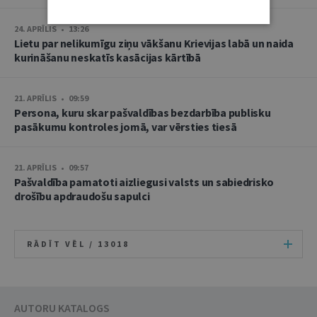
24. APRĪLIS • 13:26
Lietu par nelikumīgu ziņu vākšanu Krievijas labā un naida
kurināšanu neskatīs kasācijas kārtībā
21. APRĪLIS • 09:59
Persona, kuru skar pašvaldības bezdarbība publisku
pasākumu kontroles jomā, var vērsties tiesā
21. APRĪLIS • 09:57
Pašvaldība pamatoti aizliegusi valsts un sabiedrisko
drošību apdraudošu sapulci
RĀDĪT VĒL /
13018
AUTORU KATALOGS