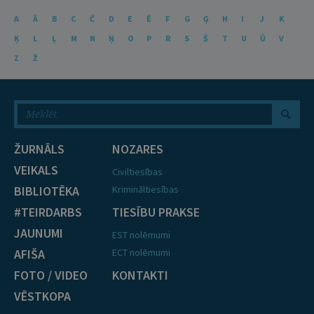
A
Ā
B
C
Č
D
E
Ē
F
G
Ģ
H
I
J
K
Ķ
L
Ļ
M
N
Ņ
O
P
R
S
Š
T
U
Ū
V
Z
Ž
ŽURNĀLS
NOZARES
VEIKALS
Civiltiesības
BIBLIOTĒKA
Krimināltiesības
#TEIRDARBS
TIESĪBU PRAKSE
JAUNUMI
EST nolēmumi
AFIŠA
ECT nolēmumi
FOTO / VIDEO
KONTAKTI
VĒSTKOPA