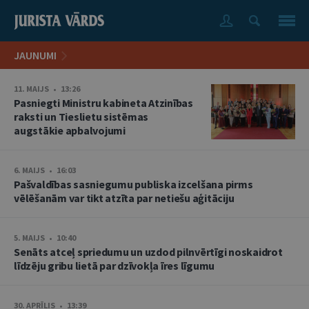
JAUNUMI
11. MAIJS • 13:26
Pasniegti Ministru kabineta Atzinības
raksti un Tieslietu sistēmas
augstākie apbalvojumi
6. MAIJS • 16:03
Pašvaldības sasniegumu publiska izcelšana pirms
vēlēšanām var tikt atzīta par netiešu aģitāciju
5. MAIJS • 10:40
Senāts atceļ spriedumu un uzdod pilnvērtīgi noskaidrot
līdzēju gribu lietā par dzīvokļa īres līgumu
30. APRĪLIS • 13:39