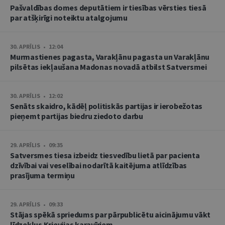
Pašvaldības domes deputātiem ir tiesības vērsties tiesā
par atšķirīgi noteiktu atalgojumu
30. APRĪLIS • 12:04
Murmastienes pagasta, Varakļānu pagasta un Varakļānu
pilsētas iekļaušana Madonas novadā atbilst Satversmei
30. APRĪLIS • 12:02
Senāts skaidro, kādēļ politiskās partijas ir ierobežotas
pieņemt partijas biedru ziedoto darbu
29. APRĪLIS • 09:35
Satversmes tiesa izbeidz tiesvedību lietā par pacienta
dzīvībai vai veselībai nodarītā kaitējuma atlīdzības
prasījuma termiņu
29. APRĪLIS • 09:33
Stājas spēkā spriedums par pārpublicētu aicinājumu vākt
līdzekļus Krievijas karavīriem