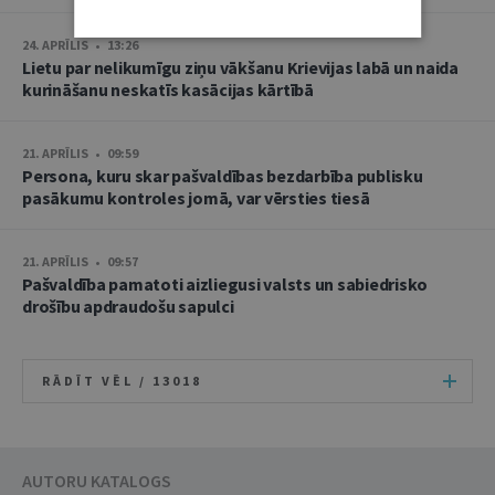
24. APRĪLIS • 13:26
Lietu par nelikumīgu ziņu vākšanu Krievijas labā un naida
kurināšanu neskatīs kasācijas kārtībā
21. APRĪLIS • 09:59
Persona, kuru skar pašvaldības bezdarbība publisku
pasākumu kontroles jomā, var vērsties tiesā
21. APRĪLIS • 09:57
Pašvaldība pamatoti aizliegusi valsts un sabiedrisko
drošību apdraudošu sapulci
RĀDĪT VĒL /
13018
AUTORU KATALOGS