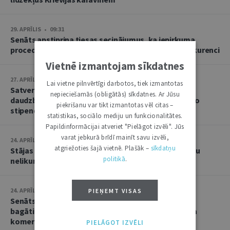
29. APRĪLIS • 09:31
Senāts apstiprina tiesas secinājumus, ka iepirkuma
procedūras pārtraukšana apdraudējusi godīgu konkurenci
Vietnē izmantojam sīkdatnes
27. APRĪLIS • 14:43
Lai vietne pilnvērtīgi darbotos, tiek izmantotas
Satversmei atbilst norma, kas studējošajam no
nepieciešamās (obligātās) sīkdatnes. Ar Jūsu
daudzbērnu ģimenes paredz tiesības saņemt sociālo
piekrišanu var tikt izmantotas vēl citas –
stipendiju studijām Latvijā
statistikas, sociālo mediju un funkcionalitātes.
Papildinformācijai atveriet "Pielāgot izvēli". Jūs
varat jebkurā brīdī mainīt savu izvēli,
24. APRĪLIS • 15:46
atgriežoties šajā vietnē. Plašāk –
sīkdatņu
Stājas spēkā brīvības atņemšanas sods par migrantu
politikā
.
nelikumīgu pārvietošanu pāri valsts robežai
24. APRĪLIS • 13:27
PIEŅEMT VISAS
Senāts: nav pamata apšaubīt slēdzienu, ka uztura
bagātinātāju reklamēšana izpaudusies kā negodīga
komercprakse
PIELĀGOT IZVĒLI