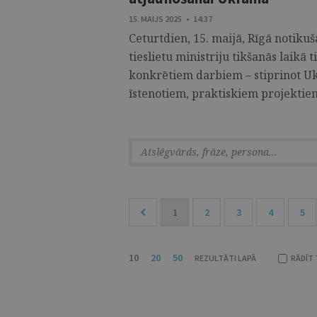
15. MAIJS 2025 • 14:37
Ceturtdien, 15. maijā, Rīgā notikuš
tieslietu ministriju tikšanās laikā
konkrētiem darbiem – stiprinot Ukr
īstenotiem, praktiskiem projektiem
1
2
3
4
5
10
20
50
REZULTĀTI LAPĀ
RĀDĪT 