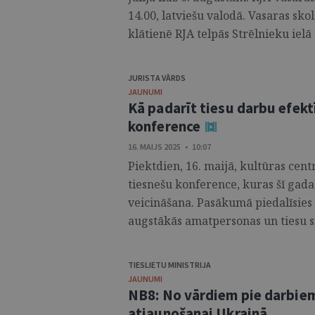
14.00, latviešu valodā. Vasaras sk
klātienē RJA telpās Strēlnieku ielā
JURISTA VĀRDS
JAUNUMI
Kā padarīt tiesu darbu efekt
konference
16. MAIJS 2025 • 10:07
Piektdien, 16. maijā, kultūras cent
tiesnešu konference, kuras šī gada 
veicināšana. Pasākumā piedalīsies ti
augstākās amatpersonas un tiesu s
TIESLIETU MINISTRIJA
JAUNUMI
NB8: No vārdiem pie darbiem
atjaunošanai Ukrainā