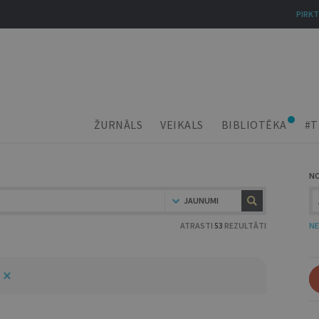
PIRKT
ŽURNĀLS
VEIKALS
BIBLIOTĒKA
#T
N
JAUNUMI
ATRASTI
53
REZULTĀTI
NE