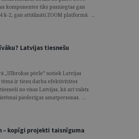
olas komponentes tiks pasniegtas gan
 4 k-2, gan attālināti ZOOM platformā. ...
īvāku? Latvijas tiesnešu
rā „Ulbrokas pērle” notiek Latvijas
tēma ir tiesu darba efektivitātes
esneši no visas Latvijas, kā arī valsts
istēmai piederīgas amatpersonas. ...
 – kopīgi projekti taisnīguma