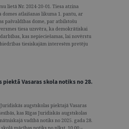
 lietā Nr. 2024-20-01. Tiesa atzina
s domes atlaišanas likuma 1. pantu, ar
tas pašvaldības dome, par atbilstošu
versmes tiesa uzsvēra, ka demokrātiskai
t darbības, kas nepieciešamas, lai novērstu
abiedrības tiesiskajām interesēm pretēju
 piektā Vasaras skola notiks no 28.
 Juridiskās augstskolas piektajā Vasaras
iesībās, kas Rīgas Juridiskās augstskolas
inātniskajā vadībā notiks no 2025. gada 28.
 skolā mācības notiks no plkst. 10.00 –