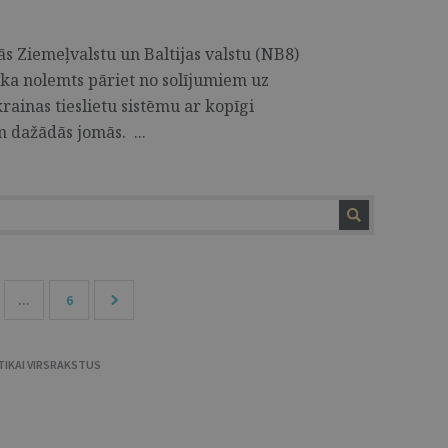
ās Ziemeļvalstu un Baltijas valstu (NB8)
 tika nolemts pāriet no solījumiem uz
ainas tieslietu sistēmu ar kopīgi
 dažādās jomās. ...
...
6
TIKAI VIRSRAKSTUS