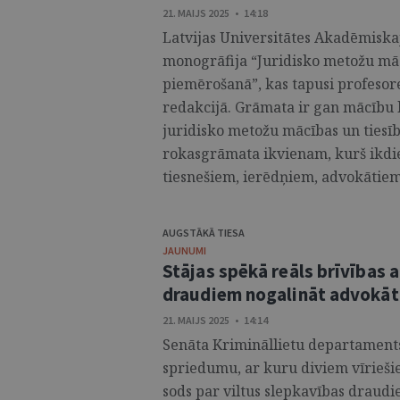
21. MAIJS 2025 • 14:18
Latvijas Universitātes Akadēmiska
monogrāfija “Juridisko metožu māc
piemērošanā”, kas tapusi profesore
redakcijā. Grāmata ir gan mācību l
juridisko metožu mācības un tiesīb
rokasgrāmata ikvienam, kurš ikdie
tiesnešiem, ierēdņiem, advokātiem 
AUGSTĀKĀ TIESA
JAUNUMI
Stājas spēkā reāls brīvības 
draudiem nogalināt advokāt
21. MAIJS 2025 • 14:14
Senāta Krimināllietu departaments 
spriedumu, ar kuru diviem vīrieši
sods par viltus slepkavības draudiem