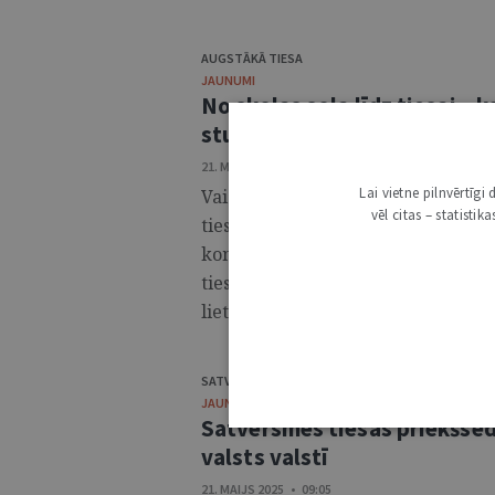
AUGSTĀKĀ TIESA
JAUNUMI
No skolas sola līdz tiesai – 
studijām?
21. MAIJS 2025 • 11:38
Lai vietne pilnvērtīg
Vai augstskolas diplomam obligāti
vēl citas – statisti
tiesā var apstrīdēt pārbaudes dar
komunikācija starp pasniedzējiem u
tiesai? Šie ir daži no jautājumiem,
lietu departamentam. ...
SATVERSMES TIESA
JAUNUMI
Satversmes tiesas priekšsēd
valsts valstī
21. MAIJS 2025 • 09:05