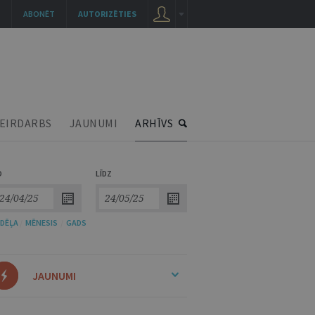
ABONĒT
AUTORIZĒTIES
EIRDARBS
JAUNUMI
ARHĪVS
O
LĪDZ
DĒĻA
/
MĒNESIS
/
GADS
JAUNUMI