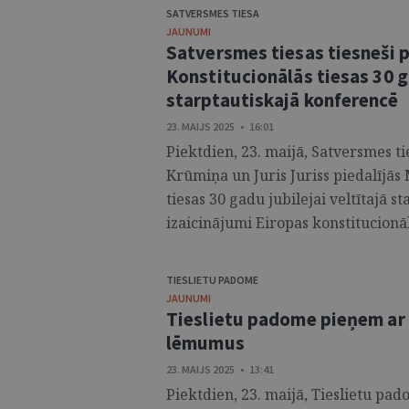
SATVERSMES TIESA
JAUNUMI
Satversmes tiesas tiesneši 
Konstitucionālās tiesas 30 ga
starptautiskajā konferencē
23. MAIJS 2025 • 16:01
Piektdien, 23. maijā, Satversmes ti
Krūmiņa un Juris Juriss piedalījās
tiesas 30 gadu jubilejai veltītajā
izaicinājumi Eiropas konstitucionāl
TIESLIETU PADOME
JAUNUMI
Tieslietu padome pieņem ar 
lēmumus
23. MAIJS 2025 • 13:41
Piektdien, 23. maijā, Tieslietu p