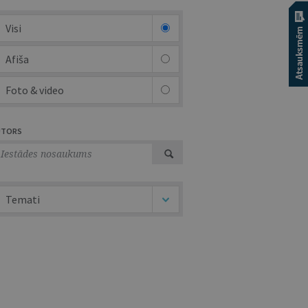
Visi
Afiša
Foto & video
UTORS
Temati