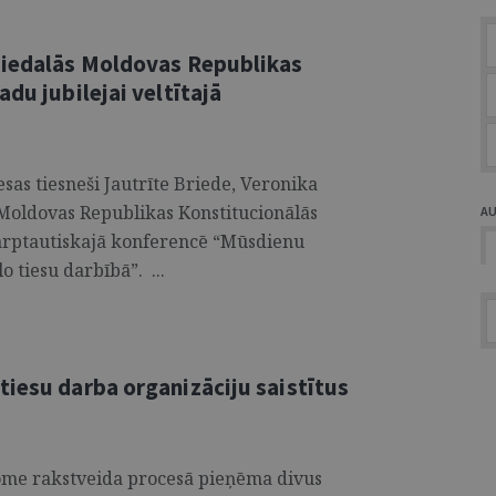
piedalās Moldovas Republikas
du jubilejai veltītajā
esas tiesneši Jautrīte Briede, Veronika
 Moldovas Republikas Konstitucionālās
A
 starptautiskajā konferencē “Mūsdienu
o tiesu darbībā”. ...
tiesu darba organizāciju saistītus
adome rakstveida procesā pieņēma divus