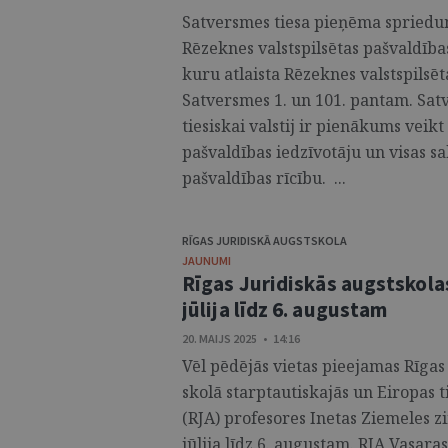
Satversmes tiesa pieņēma spriedumu
Rēzeknes valstspilsētas pašvaldība
kuru atlaista Rēzeknes valstspilsē
Satversmes 1. un 101. pantam. Sat
tiesiskai valstij ir pienākums veik
pašvaldības iedzīvotāju un visas s
pašvaldības rīcību. ...
RĪGAS JURIDISKĀ AUGSTSKOLA
JAUNUMI
Rīgas Juridiskās augstskolas
jūlija līdz 6. augustam
20. MAIJS 2025 • 14:16
Vēl pēdējās vietas pieejamas Rīgas
skolā starptautiskajās un Eiropas t
(RJA) profesores Inetas Ziemeles z
jūlija līdz 6. augustam. RJA Vasaras