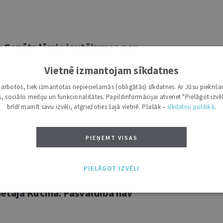
ko Senāts lēmis jautājumos par
Vietnē izmantojam sīkdatnes
i darbotos, tiek izmantotas nepieciešamās (obligātās) sīkdatnes. Ar Jūsu piekriša
 jābūt papīra formā? Kādos gadījumos
kas, sociālo mediju un funkcionalitātes. Papildinformācijai atveriet "Pielāgot izvēl
ba vērtējumu? Vai savstarpējā
brīdī mainīt savu izvēli, atgriežoties šajā vietnē. Plašāk –
sīkdatņu politikā
.
n studentiem ir lieta, kuru jāvērtē
 kas nonākuši līdz Senāta Administratīvo
PIEŅEMT VISAS
PIELĀGOT IZVĒLI
ētāja Kucina: Pašvaldība nav