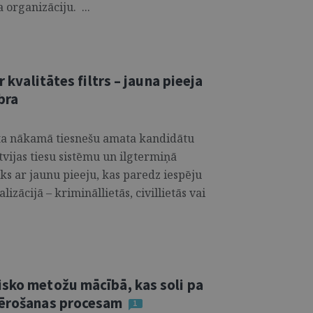
 organizāciju. ...
r kvalitātes filtrs – jauna pieeja
bra
nāta nākamā tiesnešu amata kandidātu
atvijas tiesu sistēmu un ilgtermiņā
tiks ar jaunu pieeju, kas paredz iespēju
zācijā – krimināllietās, civillietās vai
isko metožu mācībā, kas soli pa
emērošanas procesam
1