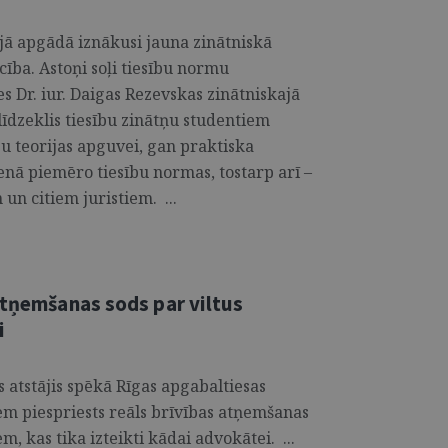
jā apgādā iznākusi jauna zinātniskā
ība. Astoņi soļi tiesību normu
s Dr. iur. Daigas Rezevskas zinātniskajā
īdzeklis tiesību zinātņu studentiem
u teorijas apguvei, gan praktiska
nā piemēro tiesību normas, tostarp arī –
un citiem juristiem. ...
atņemšanas sods par viltus
i
atstājis spēkā Rīgas apgabaltiesas
em piespriests reāls brīvības atņemšanas
, kas tika izteikti kādai advokātei. ...