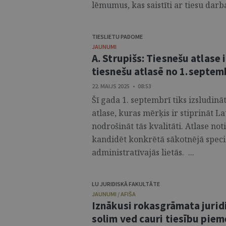
lēmumus, kas saistīti ar tiesu darba
TIESLIETU PADOME
JAUNUMI
A. Strupišs: Tiesnešu atlase i
tiesnešu atlasē no 1. septem
22. MAIJS 2025 • 08:53
Šī gada 1. septembrī tiks izsludi
atlase, kuras mērķis ir stiprināt L
nodrošināt tās kvalitāti. Atlase no
kandidēt konkrētā sākotnējā speciali
administratīvajās lietās. ...
LU JURIDISKĀ FAKULTĀTE
JAUNUMI / AFIŠA
Iznākusi rokasgrāmata jurid
solim ved cauri tiesību pi