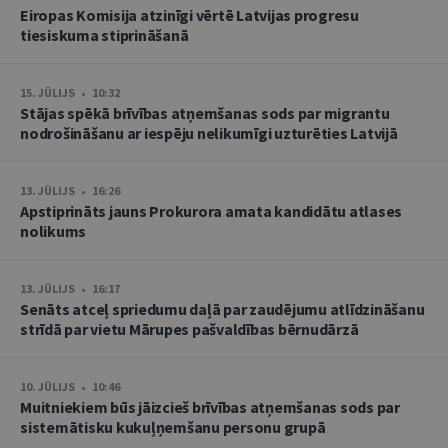
Eiropas Komisija atzinīgi vērtē Latvijas progresu
tiesiskuma stiprināšanā
15. JŪLIJS • 10:32
Stājas spēkā brīvības atņemšanas sods par migrantu
nodrošināšanu ar iespēju nelikumīgi uzturēties Latvijā
13. JŪLIJS • 16:26
Apstiprināts jauns Prokurora amata kandidātu atlases
nolikums
13. JŪLIJS • 16:17
Senāts atceļ spriedumu daļā par zaudējumu atlīdzināšanu
strīdā par vietu Mārupes pašvaldības bērnudārzā
10. JŪLIJS • 10:46
Muitniekiem būs jāizcieš brīvības atņemšanas sods par
sistemātisku kukuļņemšanu personu grupā