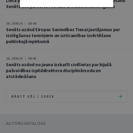
Lietā par namu pārvaldnieces goda un cieņas aizskaršanu
Senāts liek pārvērtēt strīdus izteikumu samērīgumu
26. JŪNIJS • 09:46
Senāts uzdod Eiropas Savienības Tiesai jautājumus par
izslēgšanas termiņiem un uzticamības izvērtēšanu
publiskajā iepirkumā
26. JŪNIJS • 09:45
Senāts uzdod no jauna izskatīt civillietas par bijušā
pašvaldības izpilddirektora disciplinārsodu un
atstādināšanu
RĀDĪT VĒL /
13018
AUTORU KATALOGS