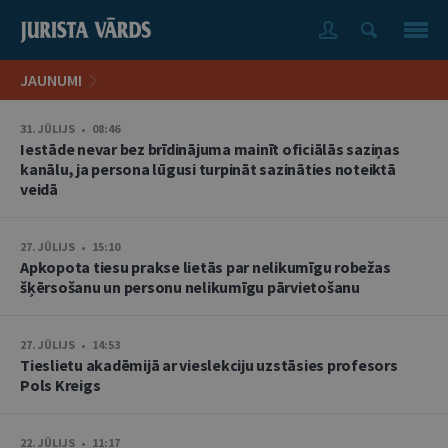
JAUNUMI
31. JŪLIJS • 08:46
Iestāde nevar bez brīdinājuma mainīt oficiālās saziņas
kanālu, ja persona lūgusi turpināt sazināties noteiktā
veidā
27. JŪLIJS • 15:10
Apkopota tiesu prakse lietās par nelikumīgu robežas
šķērsošanu un personu nelikumīgu pārvietošanu
27. JŪLIJS • 14:53
Tieslietu akadēmijā ar vieslekciju uzstāsies profesors
Pols Kreigs
22. JŪLIJS • 11:17