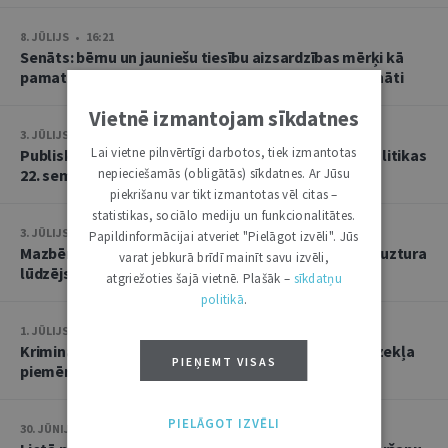
8. JŪLIJS • 16:21
Senāts: bērnu un jauniešu tiesību aizsardzības mērķi kā
pamatu atbrīvojumam no PVN nevar tulkot paplašināti
Vietnē izmantojam sīkdatnes
3. JŪLIJS • 18:23
Lai vietne pilnvērtīgi darbotos, tiek izmantotas
Publisko tiesību institūta konstitucionālās tiesībpolitikas
22. seminārs
nepieciešamās (obligātās) sīkdatnes. Ar Jūsu
piekrišanu var tikt izmantotas vēl citas –
statistikas, sociālo mediju un funkcionalitātes.
3. JŪLIJS • 14:45
Papildinformācijai atveriet "Pielāgot izvēli". Jūs
Mazbērniem nav pienākuma uzturēt vecvecākus, ja uztura
varat jebkurā brīdī mainīt savu izvēli,
lūdzējs nav par viņiem rūpējies
atgriežoties šajā vietnē. Plašāk –
sīkdatņu
politikā
.
1. JŪLIJS • 17:38
Kriminālsoda un medicīniska rakstura piespiedu līdzekļa
PIEŅEMT VISAS
piemērošana savstarpēji viens otru neizslēdz
PIELĀGOT IZVĒLI
30. JŪNIJS • 14:58