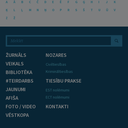
A
Ā
B
C
Č
D
E
Ē
F
G
Ģ
H
I
J
K
Ķ
L
Ļ
M
N
Ņ
O
P
R
S
Š
T
U
Ū
V
Z
Ž
ŽURNĀLS
NOZARES
VEIKALS
Civiltiesības
BIBLIOTĒKA
Krimināltiesības
#TEIRDARBS
TIESĪBU PRAKSE
JAUNUMI
EST nolēmumi
AFIŠA
ECT nolēmumi
FOTO / VIDEO
KONTAKTI
VĒSTKOPA