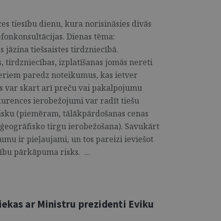
es tiesību dienu, kura norisināsies divās
fonkonsultācijas. Dienas tēma:
jāzina tiešsaistes tirdzniecībā.
tirdzniecības, izplatīšanas jomās nereti
eriem paredz noteikumus, kas ietver
 var skart arī preču vai pakalpojumu
kurences ierobežojumi var radīt tiešu
isku (piemēram, tālākpārdošanas cenas
 ģeogrāfisko tirgu ierobežošana). Savukārt
mu ir pieļaujami, un tos pareizi ieviešot
ību pārkāpuma risks. ...
iekas ar Ministru prezidenti Eviku