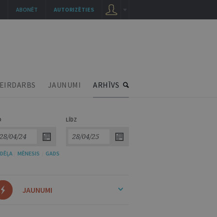
ABONĒT
AUTORIZĒTIES
EIRDARBS
JAUNUMI
ARHĪVS
O
LĪDZ
DĒĻA
/
MĒNESIS
/
GADS
JAUNUMI