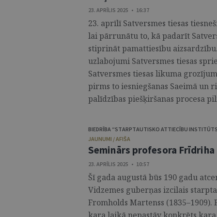
23. APRĪLIS 2025 • 16:37
23. aprīlī Satversmes tiesas tiesneš
lai pārrunātu to, kā padarīt Satve
stiprināt pamattiesību aizsardzību
uzlabojumi Satversmes tiesas spri
Satversmes tiesas likuma grozījum
pirms to iesniegšanas Saeimā un ri
palīdzības piešķiršanas procesa pil
BIEDRĪBA “STARPTAUTISKO ATTIECĪBU INSTITŪT
JAUNUMI / AFIŠA
Seminārs profesora Frīdriha
23. APRĪLIS 2025 • 10:57
Šī gada augustā būs 190 gadu atce
Vidzemes guberņas izcilais starpta
Fromholds Martenss (1835–1909). 
kara laikā nepastāv konkrēts kara 