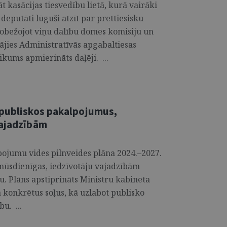
āt kasācijas tiesvedību lietā, kurā vairāki
 deputāti lūguši atzīt par prettiesisku
erobežojot viņu dalību domes komisiju un
ājies Administratīvās apgabaltiesas
kums apmierināts daļēji. ...
 publiskos pakalpojumus,
vajadzībām
pojumu vides pilnveides plāna 2024.–2027.
mūsdienīgas, iedzīvotāju vajadzībām
ību. Plāns apstiprināts Ministru kabineta
a konkrētus soļus, kā uzlabot publisko
u. ...