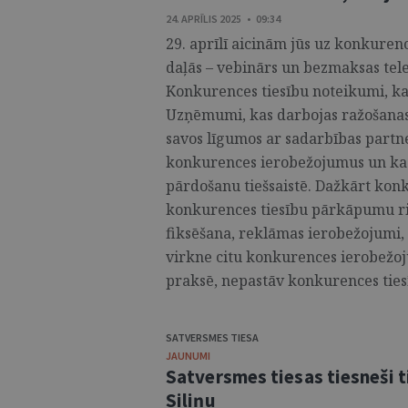
24. APRĪLIS 2025 • 09:34
29. aprīlī aicinām jūs uz konkurenc
daļās – vebinārs un bezmaksas tele
Konkurences tiesību noteikumi, kas 
Uzņēmumi, kas darbojas ražošanas, 
savos līgumos ar sadarbības partn
konkurences ierobežojumus un kas
pārdošanu tiešsaistē. Dažkārt kon
konkurences tiesību pārkāpumu r
fiksēšana, reklāmas ierobežojumi,
virkne citu konkurences ierobežoju
praksē, nepastāv konkurences ties
SATVERSMES TIESA
JAUNUMI
Satversmes tiesas tiesneši t
Siliņu