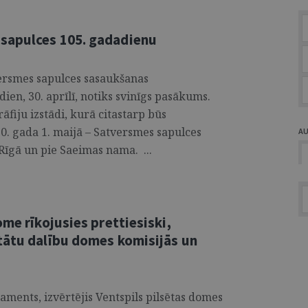
sapulces 105. gadadienu
ersmes sapulces sasaukšanas
en, 30. aprīlī, notiks svinīgs pasākums.
āfiju izstādi, kurā citastarp būs
0. gada 1. maijā – Satversmes sapulces
A
 Rīgā un pie Saeimas nama. ...
ome rīkojusies prettiesiski,
tātu dalību domes komisijās un
aments, izvērtējis Ventspils pilsētas domes