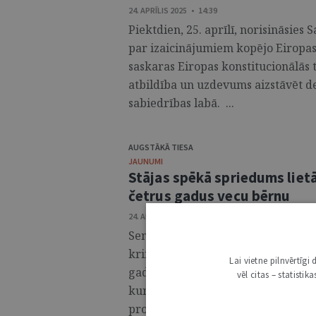
24. APRĪLIS 2025 • 14:39
Piektdien, 25. aprīlī, norisināsies
par izaicinājumiem kopējo Eiropas
saskaras Eiropas konstitucionālās t
atbildība un uzdevums aizstāvēt d
sabiedrības labā. ...
AUGSTĀKĀ TIESA
JAUNUMI
Stājas spēkā spriedums liet
četrus gadus vecu bērnu
24. APRĪLIS 2025 • 14:37
Senāta Krimināllietu departaments 
krimināllietā, kurā kāds vīrietis 
Lai vietne pilnvērtīg
gadus vecu bērnu. Attiecīgi spēkā 
vēl citas – statisti
kuru vīrietim piespriesta brīvības
probācijas uzraudzība uz pieciem g