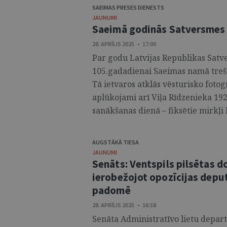
SAEIMAS PRESES DIENESTS
JAUNUMI
Saeimā godinās Satversmes 
28. APRĪLIS 2025 • 17:00
Par godu Latvijas Republikas Satv
105.gadadienai Saeimas namā trešdi
Tā ietvaros atklās vēsturisko fotogr
aplūkojami arī Viļa Rīdzenieka 192
sanākšanas dienā – fiksētie mirkļi
AUGSTĀKĀ TIESA
JAUNUMI
Senāts: Ventspils pilsētas d
ierobežojot opozīcijas depu
padomē
28. APRĪLIS 2025 • 16:58
Senāta Administratīvo lietu depart