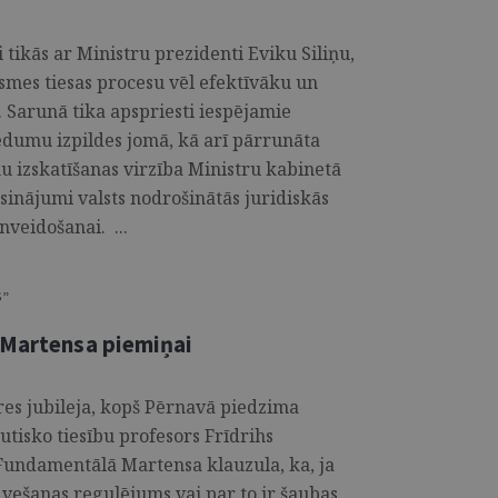
i tikās ar Ministru prezidenti Eviku Siliņu,
rsmes tiesas procesu vēl efektīvāku un
. Sarunā tika apspriesti iespējamie
edumu izpildes jomā, kā arī pārrunāta
u izskatīšanas virzība Ministru kabinetā
sinājumi valsts nodrošinātās juridiskās
nveidošanai. ...
S”
 Martensa piemiņai
res jubileja, kopš Pērnavā piedzima
utisko tiesību profesors Frīdrihs
Fundamentālā Martensa klauzula, ka, ja
vešanas regulējums vai par to ir šaubas,