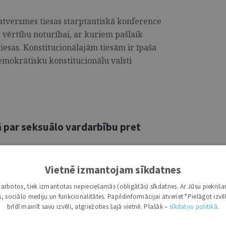
 Satversmes tiesas starptautiskā konference
 vērtību noturībai, ar kuriem pašlaik
iesas. Konstitucionālajām tiesām ir īpaša
emokrātisku konstitucionālu valsti
ā par seksuālo vardarbību pret
atteicies ierosināt kasācijas tiesvedību
Vietnē izmantojam sīkdatnes
apsūdzēts seksuālajā vardarbībā pret četrus
i darbotos, tiek izmantotas nepieciešamās (obligātās) sīkdatnes. Ar Jūsu piekriša
stājies Rīgas apgabaltiesas spriedums, ar
kas, sociālo mediju un funkcionalitātes. Papildinformācijai atveriet "Pielāgot izvēl
 atņemšana uz 15 gadiem, kā arī
brīdī mainīt savu izvēli, atgriežoties šajā vietnē. Plašāk –
sīkdatņu politikā
.
adiem. ...