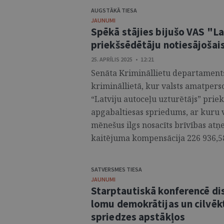
AUGSTĀKĀ TIESA
JAUNUMI
Spēkā stājies bijušo VAS "La
priekšsēdētāju notiesājošai
25. APRĪLIS 2025 • 12:21
Senāta Krimināllietu departaments 
krimināllietā, kur valsts amatper
“Latviju autoceļu uzturētājs” priekš
apgabaltiesas spriedums, ar kuru 
mēnešus ilgs nosacīts brīvības atņ
kaitējuma kompensācija 226 936,5
SATVERSMES TIESA
JAUNUMI
Starptautiskā konferencē di
lomu demokrātijas un cilvēk
spriedzes apstākļos