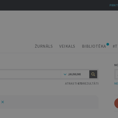
PIRKT
ŽURNĀLS
VEIKALS
BIBLIOTĒKA
#T
N
JAUNUMI
ATRASTI
670
REZULTĀTI
NE