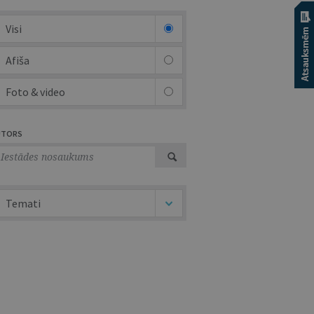
Visi
Afiša
Foto & video
UTORS
Temati