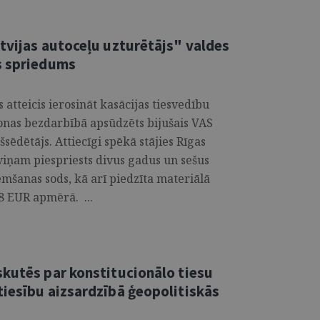
tvijas autoceļu uzturētājs" valdes
s spriedums
atteicis ierosināt kasācijas tiesvedību
sonas bezdarbībā apsūdzēts bijušais VAS
sēdētājs. Attiecīgi spēkā stājies Rīgas
viņam piespriests divus gadus un sešus
emšanas sods, kā arī piedzīta materiālā
8 EUR apmērā. ...
skutēs par konstitucionālo tiesu
tiesību aizsardzībā ģeopolitiskās