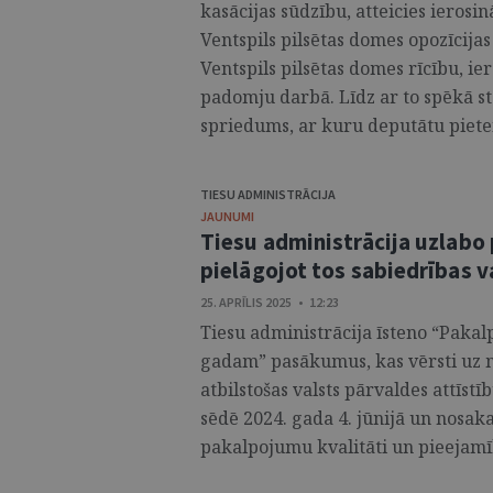
kasācijas sūdzību, atteicies ierosin
Ventspils pilsētas domes opozīcijas
Ventspils pilsētas domes rīcību, i
padomju darbā. Līdz ar to spēkā st
spriedums, ar kuru deputātu pietei
TIESU ADMINISTRĀCIJA
JAUNUMI
Tiesu administrācija uzlabo
pielāgojot tos sabiedrības 
25. APRĪLIS 2025 • 12:23
Tiesu administrācija īsteno “Pakal
gadam” pasākumus, kas vērsti uz 
atbilstošas valsts pārvaldes attīst
sēdē 2024. gada 4. jūnijā un nosak
pakalpojumu kvalitāti un pieejamīb