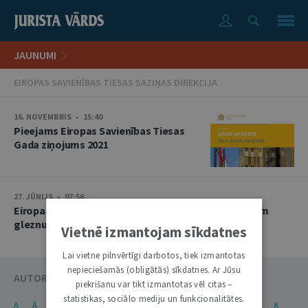
JAUNUMI
EIROPAS SAVIENĪBAS TIESAS SAZIŅAS DIREKCIJA
16. NOVEMBRIS • 15:40
Pieejams Eiropas Savienības Tiesas
Gada ziņojums 2021
27. JŪNIJS • 07:56
Eiropas Savienības Tiesa godina Satversmi un saņem
gleznu no Latvijas
Vietnē izmantojam sīkdatnes
Lai vietne pilnvērtīgi darbotos, tiek izmantotas
nepieciešamās (obligātās) sīkdatnes. Ar Jūsu
AUTORU KATALOGS
piekrišanu var tikt izmantotas vēl citas –
statistikas, sociālo mediju un funkcionalitātes.
A
Ā
B
C
Č
D
E
Ē
F
G
Ģ
H
I
J
K