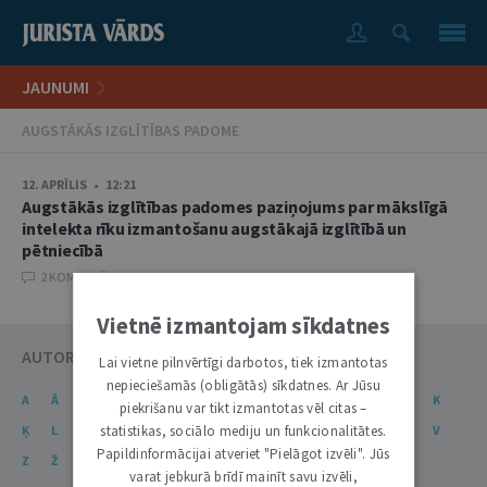
JAUNUMI
AUGSTĀKĀS IZGLĪTĪBAS PADOME
12. APRĪLIS • 12:21
Augstākās izglītības padomes paziņojums par mākslīgā
intelekta rīku izmantošanu augstākajā izglītībā un
pētniecībā
2 KOMENTĀRI
Vietnē izmantojam sīkdatnes
AUTORU KATALOGS
Lai vietne pilnvērtīgi darbotos, tiek izmantotas
nepieciešamās (obligātās) sīkdatnes. Ar Jūsu
A
Ā
B
C
Č
D
E
Ē
F
G
Ģ
H
I
J
K
piekrišanu var tikt izmantotas vēl citas –
statistikas, sociālo mediju un funkcionalitātes.
Ķ
L
Ļ
M
N
Ņ
O
P
R
S
Š
T
U
Ū
V
Papildinformācijai atveriet "Pielāgot izvēli". Jūs
Z
Ž
varat jebkurā brīdī mainīt savu izvēli,