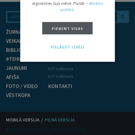
atgriežoties šajā vietnē. Plašāk –
sīkdatņu
politikā
.
PIEŅEMT VISAS
ŽURNĀLS
NOZARES
VEIKALS
Civiltiesības
PIELĀGOT IZVĒLI
BIBLIOTĒKA
Krimināltiesības
#TEIRDARBS
TIESĪBU PRAKSE
JAUNUMI
EST nolēmumi
AFIŠA
ECT nolēmumi
FOTO / VIDEO
KONTAKTI
VĒSTKOPA
MOBILĀ VERSIJA /
PILNĀ VERSIJA
© Oficiālais izdevējs Latvijas Vēstnesis