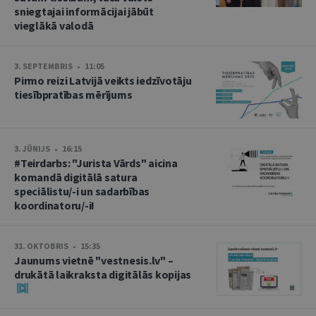
sniegtajai informācijai jābūt
vieglākā valodā
3. SEPTEMBRIS • 11:05
Pirmo reizi Latvijā veikts iedzīvotāju
tiesībpratības mērījums
3. JŪNIJS • 16:15
#Teirdarbs: "Jurista Vārds" aicina
komandā digitālā satura
speciālistu/-i un sadarbības
koordinatoru/-i!
31. OKTOBRIS • 15:35
Jaunums vietnē "vestnesis.lv" –
drukātā laikraksta digitālās kopijas