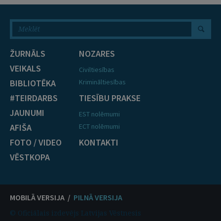
ŽURNĀLS
NOZARES
VEIKALS
Civiltiesības
BIBLIOTĒKA
Krimināltiesības
#TEIRDARBS
TIESĪBU PRAKSE
JAUNUMI
EST nolēmumi
AFIŠA
ECT nolēmumi
FOTO / VIDEO
KONTAKTI
VĒSTKOPA
MOBILĀ VERSIJA /
PILNĀ VERSIJA
© Oficiālais izdevējs Latvijas Vēstnesis