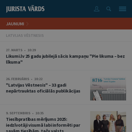
JAUNUMI
LATVIJAS VĒSTNESIS
27. MARTS • 10:29
Likumi.lv 25 gadu jubilejā sācis kampaņu "Pie likuma – bez
līkuma"
26. FEBRUĀRIS • 10:22
"Latvijas Vēstnesis" – 33 gadi
nepārtrauktas oficiālās publikācijas
9. SEPTEMBRIS • 10:35
Tiesībpratības mērījums 2025:
iedzīvotāji visumā labi informēti par
savām tiesībām, taču valsts