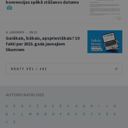
konvencijas spēkā stāšanos datumu
4. JANVĀRIS • 09:11
Garākais, īsākais, apspriestākais? 10
fakti par 2023. gada jaunajiem
likumiem
RĀDĪT VĒL /
281
AUTORU KATALOGS
A
Ā
B
C
Č
D
E
Ē
F
G
Ģ
H
I
J
K
Ķ
L
Ļ
M
N
Ņ
O
P
R
S
Š
T
U
Ū
V
Z
Ž