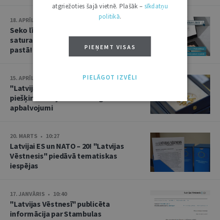
atgriežoties šajā vietnē. Plašāk –
sīkdatņu
politikā
.
18. APRĪLIS • 09:23
Seko līdzi "Latvijas Vēstneša"
saturam par Tavu pašvaldību e-
PIEŅEMT VISAS
pastā!
PIELĀGOT IZVĒLI
15. APRĪLIS • 13:10
"Latvijas Vēstnesī": 29 personām
piešķirti Latvijas valsts augstākie
apbalvojumi
20. MARTS • 10:27
Latvijai ES un NATO – 20! "Latvijas
Vēstnesis" piedāvā tematiskas
iespējas
17. JANVĀRIS • 10:40
"Latvijas Vēstnesī" publicēta
informācija par Stambulas