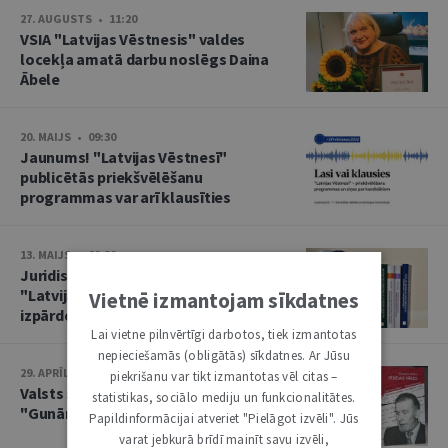
27. AUGUSTS • 11:20
VSIA "Latvijas Vēstnesis" valdes
locekļa amatā darbu noslēgs Daina
Ābele
20. MAIJS • 09:30
Jaunums! "Latvijas Vēstnesī"
publicētās priekšvēlēšanu
programmas var arī klausīties
13. MAIJS • 09:29
Juridiskā literatūra par 1 eiro –
"Latvijas Vēstneša" noliktavas
Vietnē izmantojam sīkdatnes
izpārdošana
Lai vietne pilnvērtīgi darbotos, tiek izmantotas
nepieciešamās (obligātās) sīkdatnes. Ar Jūsu
29. APRĪLIS • 14:04
piekrišanu var tikt izmantotas vēl citas –
Valsts svētku noskaņā – grāmata
statistikas, sociālo mediju un funkcionalitātes.
"Gunārs Astra. Pēdējais Vārds"
Papildinformācijai atveriet "Pielāgot izvēli". Jūs
varat jebkurā brīdī mainīt savu izvēli,