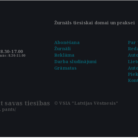
Žurnāls tiesiskai domai un praksei
Abonēšana
Par 
Žurnāli
Reda
8.30–17.00
Reklāma
Aut
nās: 8.30–15.00
Darba sludinājumi
Liet
Grāmatas
Auto
Pie
Kont
t savas tiesības
© VSIA "Latvijas Vēstnesis"
 pants/