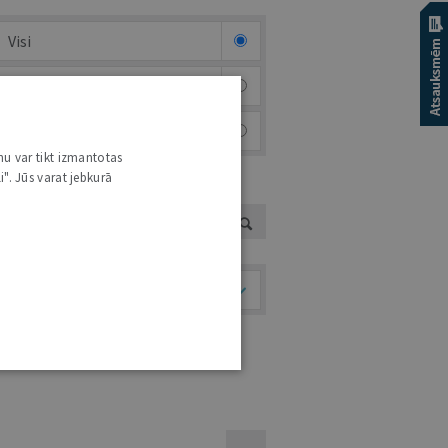
Visi
Afiša
Foto & video
nu var tikt izmantotas
i". Jūs varat jebkurā
UTORS
Temati