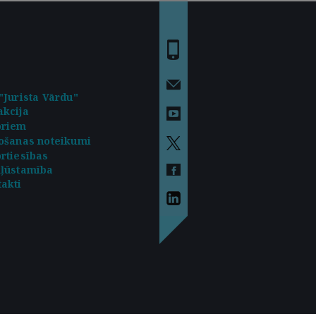
"Jurista Vārdu"
kcija
oriem
ošanas noteikumi
rtiesības
kļūstamība
akti