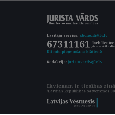
Lasītāju serviss
:
abonenti@lv.lv
67311161
darbdienās: 
pirmssvētku die
Klientu pieņemšana klātienē
Redakcija:
juristavards@lv.lv
Ikvienam ir tiesības zinā
/Latvijas Republikas Satversmes 90.