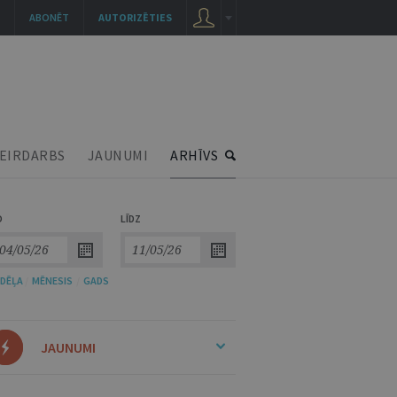
ABONĒT
AUTORIZĒTIES
EIRDARBS
JAUNUMI
ARHĪVS
O
LĪDZ
DĒĻA
/
MĒNESIS
/
GADS
JAUNUMI