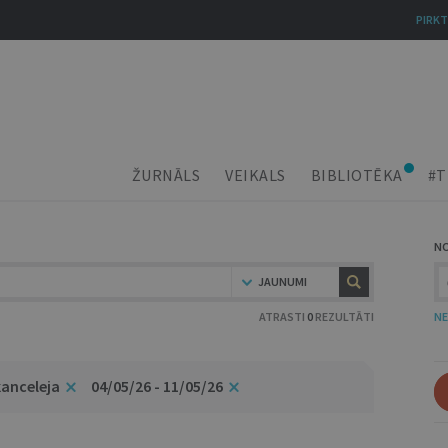
PIRKT
ŽURNĀLS
VEIKALS
BIBLIOTĒKA
#T
N
JAUNUMI
ATRASTI
0
REZULTĀTI
NE
kanceleja
04/05/26 - 11/05/26