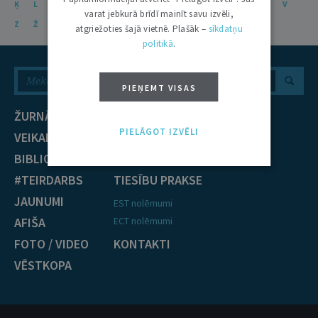
Ķ
L
Ļ
M
N
Ņ
O
P
R
S
Š
T
U
Ū
V
varat jebkurā brīdī mainīt savu izvēli,
Z
Ž
atgriežoties šajā vietnē. Plašāk –
sīkdatņu
politikā
.
PIEŅEMT VISAS
ŽURNĀLS
NOZARES
PIELĀGOT IZVĒLI
VEIKALS
Civiltiesības
BIBLIOTĒKA
Krimināltiesības
#TEIRDARBS
TIESĪBU PRAKSE
JAUNUMI
EST nolēmumi
AFIŠA
ECT nolēmumi
FOTO / VIDEO
KONTAKTI
VĒSTKOPA