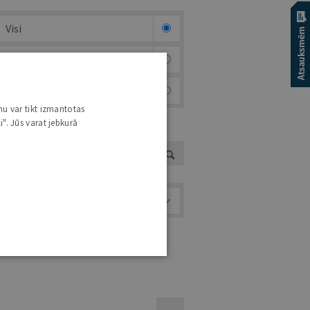
Visi
Afiša
Foto & video
nu var tikt izmantotas
i". Jūs varat jebkurā
UTORS
Temati