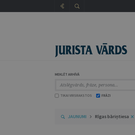
MEKLĒT ARHĪVĀ
TIKAI VIRSRAKSTOS
FRĀZI
JAUNUMI
Rīgas bāriņtiesa