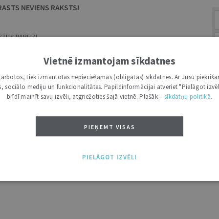
RASTS NEVIENS RAKSTS!
TĪTS PAREIZI.
MEKLĒŠANAS LAUKS.
Vietnē izmantojam sīkdatnes
i darbotos, tiek izmantotas nepieciešamās (obligātās) sīkdatnes. Ar Jūsu piekriša
kas, sociālo mediju un funkcionalitātes. Papildinformācijai atveriet "Pielāgot izvēl
A
brīdī mainīt savu izvēli, atgriežoties šajā vietnē. Plašāk –
sīkdatņu politikā
.
PIEŅEMT VISAS
PIELĀGOT IZVĒLI