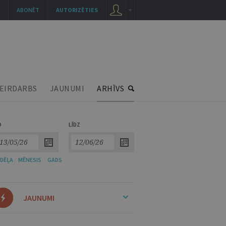
ABONĒT
AUTORIZĒTIES
EIRDARBS
JAUNUMI
ARHĪVS
O
LĪDZ
DĒĻA
/
MĒNESIS
/
GADS
JAUNUMI