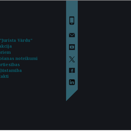
"Jurista Vārdu"
kcija
oriem
ošanas noteikumi
rtiesības
kļūstamība
akti