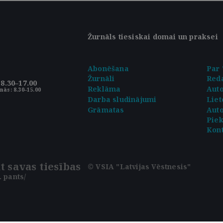
Žurnāls tiesiskai domai un praksei
Abonēšana
Par 
Žurnāli
Reda
8.30–17.00
Reklāma
Aut
nās: 8.30–15.00
Darba sludinājumi
Liet
Grāmatas
Auto
Pie
Kont
t savas tiesības
© VSIA "Latvijas Vēstnesis"
 pants/