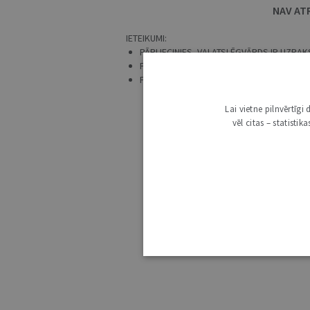
NAV AT
IETEIKUMI:
PĀRLIECINIES, VAI ATSLĒGVĀRDS IR UZRAKS
PRECIZĒ MEKLĒŠANAS PIEPRASĪJUMU.
PĀRBAUDI, VAI IR IZVĒLĒTS ATBILSTOŠS 
Lai vietne pilnvērtīg
vēl citas – statisti