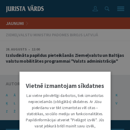
JAUNUMI
ZIEMEĻVALSTU MINISTRU PADOMES BIROJS LATVIJĀ
28. AUGUSTS • 12:00
Izsludināta papildus pieteikšanās Ziemeļvalstu un Baltijas
valstu mobilitātes programmai "Valsts administrācija"
AUTORU KATALOGS
Vietnē izmantojam sīkdatnes
A
Ā
B
C
Č
D
E
Ē
F
G
Ģ
H
I
J
K
Lai vietne pilnvērtīgi darbotos, tiek izmantotas
nepieciešamās (obligātās) sīkdatnes. Ar Jūsu
Ķ
L
Ļ
M
N
Ņ
O
P
R
S
Š
T
U
Ū
V
piekrišanu var tikt izmantotas vēl citas –
Z
Ž
statistikas, sociālo mediju un funkcionalitātes.
Papildinformācijai atveriet "Pielāgot izvēli". Jūs
varat jebkurā brīdī mainīt savu izvēli,