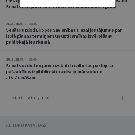
Lietā par namu pārvaldnieces goda un cieņas aizskaršanu
Senāts liek pārvērtēt strīdus izteikumu samērīgumu
26. JŪNIJS • 09:46
Senāts uzdod Eiropas Savienības Tiesai jautājumus par
izslēgšanas termiņiem un uzticamības izvērtēšanu
publiskajā iepirkumā
26. JŪNIJS • 09:45
Senāts uzdod no jauna izskatīt civillietas par bijušā
pašvaldības izpilddirektora disciplinārsodu un
atstādināšanu
RĀDĪT VĒL /
13018
AUTORU KATALOGS