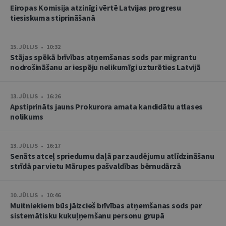
Eiropas Komisija atzinīgi vērtē Latvijas progresu
tiesiskuma stiprināšanā
15. JŪLIJS • 10:32
Stājas spēkā brīvības atņemšanas sods par migrantu
nodrošināšanu ar iespēju nelikumīgi uzturēties Latvijā
13. JŪLIJS • 16:26
Apstiprināts jauns Prokurora amata kandidātu atlases
nolikums
13. JŪLIJS • 16:17
Senāts atceļ spriedumu daļā par zaudējumu atlīdzināšanu
strīdā par vietu Mārupes pašvaldības bērnudārzā
10. JŪLIJS • 10:46
Muitniekiem būs jāizcieš brīvības atņemšanas sods par
sistemātisku kukuļņemšanu personu grupā