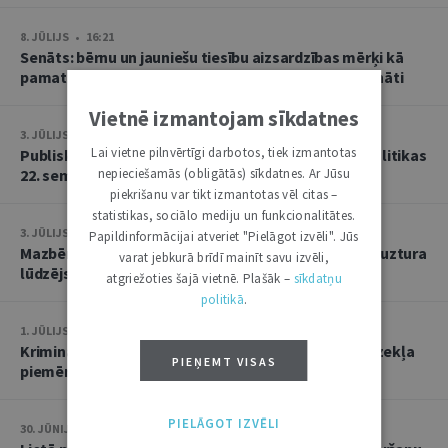
8. JŪLIJS • 16:21
Senāts: bērnu un jauniešu tiesību aizsardzības mērķi kā
pamatu atbrīvojumam no PVN nevar tulkot paplašināti
Vietnē izmantojam sīkdatnes
3. JŪLIJS • 18:23
Lai vietne pilnvērtīgi darbotos, tiek izmantotas
Publisko tiesību institūta konstitucionālās tiesībpolitikas
22. seminārs
nepieciešamās (obligātās) sīkdatnes. Ar Jūsu
piekrišanu var tikt izmantotas vēl citas –
statistikas, sociālo mediju un funkcionalitātes.
3. JŪLIJS • 14:45
Papildinformācijai atveriet "Pielāgot izvēli". Jūs
Mazbērniem nav pienākuma uzturēt vecvecākus, ja uztura
varat jebkurā brīdī mainīt savu izvēli,
lūdzējs nav par viņiem rūpējies
atgriežoties šajā vietnē. Plašāk –
sīkdatņu
politikā
.
1. JŪLIJS • 17:38
Kriminālsoda un medicīniska rakstura piespiedu līdzekļa
PIEŅEMT VISAS
piemērošana savstarpēji viens otru neizslēdz
PIELĀGOT IZVĒLI
30. JŪNIJS • 14:58