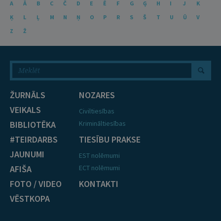
A
Ā
B
C
Č
D
E
Ē
F
G
Ģ
H
I
J
K
Ķ
L
Ļ
M
N
Ņ
O
P
R
S
Š
T
U
Ū
V
Z
Ž
ŽURNĀLS
NOZARES
VEIKALS
Civiltiesības
BIBLIOTĒKA
Krimināltiesības
#TEIRDARBS
TIESĪBU PRAKSE
JAUNUMI
EST nolēmumi
AFIŠA
ECT nolēmumi
FOTO / VIDEO
KONTAKTI
VĒSTKOPA