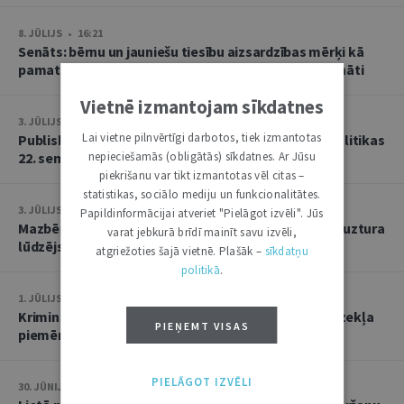
8. JŪLIJS • 16:21
Senāts: bērnu un jauniešu tiesību aizsardzības mērķi kā
pamatu atbrīvojumam no PVN nevar tulkot paplašināti
Vietnē izmantojam sīkdatnes
3. JŪLIJS • 18:23
Lai vietne pilnvērtīgi darbotos, tiek izmantotas
Publisko tiesību institūta konstitucionālās tiesībpolitikas
22. seminārs
nepieciešamās (obligātās) sīkdatnes. Ar Jūsu
piekrišanu var tikt izmantotas vēl citas –
statistikas, sociālo mediju un funkcionalitātes.
3. JŪLIJS • 14:45
Papildinformācijai atveriet "Pielāgot izvēli". Jūs
Mazbērniem nav pienākuma uzturēt vecvecākus, ja uztura
varat jebkurā brīdī mainīt savu izvēli,
lūdzējs nav par viņiem rūpējies
atgriežoties šajā vietnē. Plašāk –
sīkdatņu
politikā
.
1. JŪLIJS • 17:38
Kriminālsoda un medicīniska rakstura piespiedu līdzekļa
PIEŅEMT VISAS
piemērošana savstarpēji viens otru neizslēdz
PIELĀGOT IZVĒLI
30. JŪNIJS • 14:58