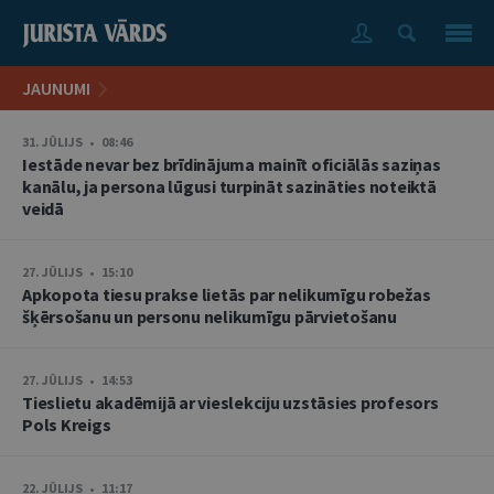
JAUNUMI
31. JŪLIJS • 08:46
Iestāde nevar bez brīdinājuma mainīt oficiālās saziņas
kanālu, ja persona lūgusi turpināt sazināties noteiktā
veidā
27. JŪLIJS • 15:10
Apkopota tiesu prakse lietās par nelikumīgu robežas
šķērsošanu un personu nelikumīgu pārvietošanu
27. JŪLIJS • 14:53
Tieslietu akadēmijā ar vieslekciju uzstāsies profesors
Pols Kreigs
22. JŪLIJS • 11:17