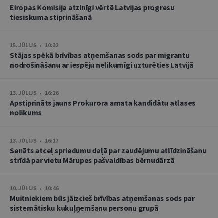
Eiropas Komisija atzinīgi vērtē Latvijas progresu
tiesiskuma stiprināšanā
15. JŪLIJS • 10:32
Stājas spēkā brīvības atņemšanas sods par migrantu
nodrošināšanu ar iespēju nelikumīgi uzturēties Latvijā
13. JŪLIJS • 16:26
Apstiprināts jauns Prokurora amata kandidātu atlases
nolikums
13. JŪLIJS • 16:17
Senāts atceļ spriedumu daļā par zaudējumu atlīdzināšanu
strīdā par vietu Mārupes pašvaldības bērnudārzā
10. JŪLIJS • 10:46
Muitniekiem būs jāizcieš brīvības atņemšanas sods par
sistemātisku kukuļņemšanu personu grupā