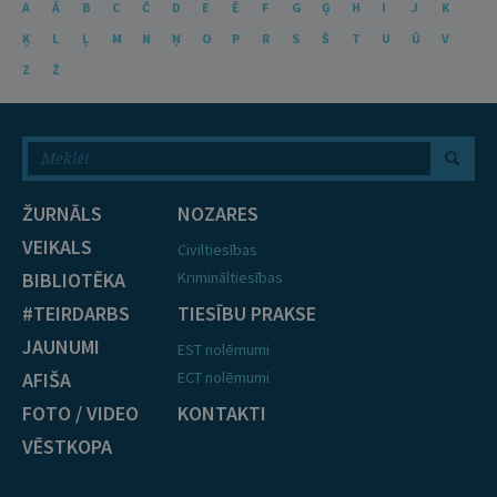
A
Ā
B
C
Č
D
E
Ē
F
G
Ģ
H
I
J
K
Ķ
L
Ļ
M
N
Ņ
O
P
R
S
Š
T
U
Ū
V
Z
Ž
ŽURNĀLS
NOZARES
VEIKALS
Civiltiesības
BIBLIOTĒKA
Krimināltiesības
#TEIRDARBS
TIESĪBU PRAKSE
JAUNUMI
EST nolēmumi
AFIŠA
ECT nolēmumi
FOTO / VIDEO
KONTAKTI
VĒSTKOPA