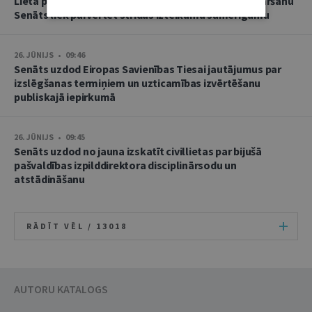
Lietā par namu pārvaldnieces goda un cieņas aizskaršanu
Senāts liek pārvērtēt strīdus izteikumu samērīgumu
26. JŪNIJS • 09:46
Senāts uzdod Eiropas Savienības Tiesai jautājumus par
izslēgšanas termiņiem un uzticamības izvērtēšanu
publiskajā iepirkumā
26. JŪNIJS • 09:45
Senāts uzdod no jauna izskatīt civillietas par bijušā
pašvaldības izpilddirektora disciplinārsodu un
atstādināšanu
RĀDĪT VĒL /
13018
AUTORU KATALOGS