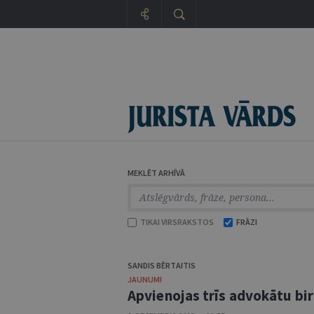
MEKLĒT ARHĪVĀ
TIKAI VIRSRAKSTOS
FRĀZI
SANDIS BĒRTAITIS
JAUNUMI
Apvienojas trīs advokātu biro