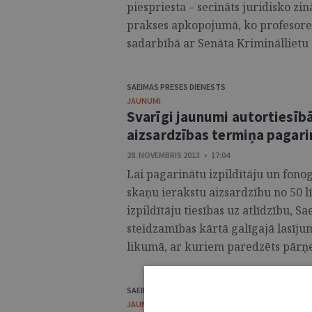
piespriesta – secināts juridisko zi
prakses apkopojumā, ko profesore 
sadarbībā ar Senāta Krimināllietu 
SAEIMAS PRESES DIENESTS
JAUNUMI
Svarīgi jaunumi autortiesībās
aizsardzības termiņa pagar
28. NOVEMBRIS 2013 • 17:04
Lai pagarinātu izpildītāju un fon
skaņu ierakstu aizsardzību no 50 lī
izpildītāju tiesības uz atlīdzību, 
steidzamības kārtā galīgajā lasīju
likumā, ar kuriem paredzēts pārņem
SAEIMAS PRESES DIENESTS
JAUNUMI