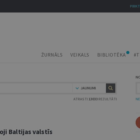
PIRKT
ŽURNĀLS
VEIKALS
BIBLIOTĒKA
#T
N
JAUNUMI
ATRASTI
13033
REZULTĀTI
NE
ji Baltijas valstīs