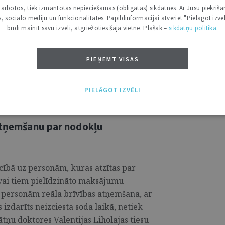
aiņas juridisko un fizisko personu
i darbotos, tiek izmantotas nepieciešamās (obligātās) sīkdatnes. Ar Jūsu piekriša
kas, sociālo mediju un funkcionalitātes. Papildinformācijai atveriet "Pielāgot izvēl
brīdī mainīt savu izvēli, atgriežoties šajā vietnē. Plašāk –
sīkdatņu politikā
.
rajā lasījumā atbalstīja būtiskus
jumā, kas noteiks izmaiņas privātpersonu
PIEŅEMT VISAS
s procesā. ...
PIELĀGOT IZVĒLI
 atņemšanu par nodokļu
iecībā uz personām, kuras atzītas par
vai tiem pielīdzināto maksājumu
m personām reāla brīvības atņemšana, ar
zdarīts neizciesta soda laikā, netiek
nātņu doktores Valentijas Liholajas tiesu