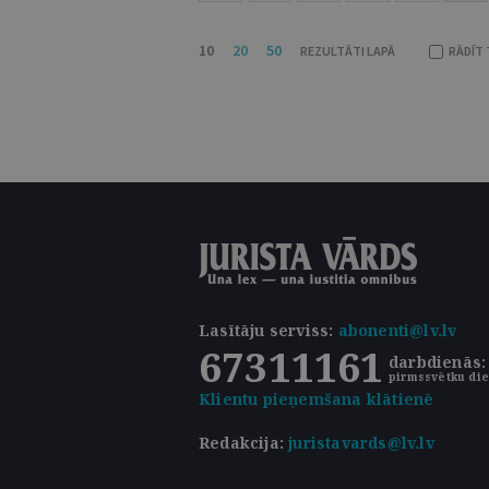
10
20
50
REZULTĀTI LAPĀ
RĀDĪT 
Lasītāju serviss
:
abonenti@lv.lv
67311161
darbdienās: 
pirmssvētku die
Klientu pieņemšana klātienē
Redakcija:
juristavards@lv.lv