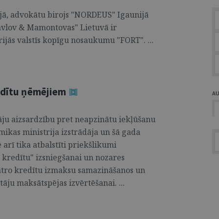
jā, advokātu birojs "NORDEUS" Igaunijā
avlov & Mamontovas" Lietuvā ir
rijās valstīs kopīgu nosaukumu "FORT". ...
redītu ņēmējiem
A
āju aizsardzību pret neapzinātu iekļūšanu
kas ministrija izstrādāja un šā gada
arī tika atbalstīti priekšlikumi
 kredītu" izsniegšanai un nozares
ātro kredītu izmaksu samazināšanos un
tāju maksātspējas izvērtēšanai. ...