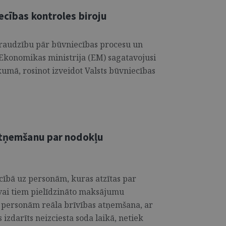
ecības kontroles biroju
uzraudzību pār būvniecības procesu un
 Ekonomikas ministrija (EM) sagatavojusi
umā, rosinot izveidot Valsts būvniecības
 atņemšanu par nodokļu
iecībā uz personām, kuras atzītas par
vai tiem pielīdzināto maksājumu
m personām reāla brīvības atņemšana, ar
zdarīts neizciesta soda laikā, netiek