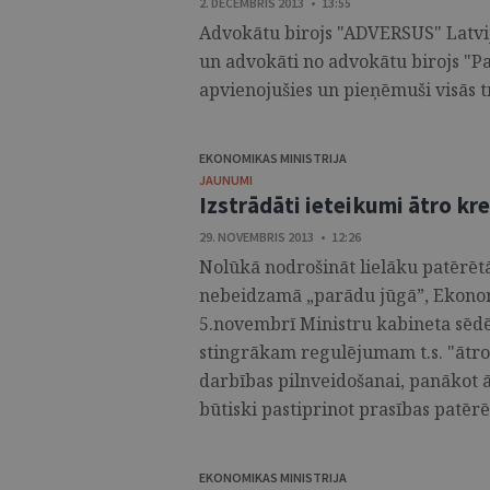
2. DECEMBRIS 2013 • 13:55
Advokātu birojs "ADVERSUS" Latvi
un advokāti no advokātu birojs "P
apvienojušies un pieņēmuši visās t
EKONOMIKAS MINISTRIJA
JAUNUMI
Izstrādāti ieteikumi ātro k
29. NOVEMBRIS 2013 • 12:26
Nolūkā nodrošināt lielāku patērēt
nebeidzamā „parādu jūgā”, Ekonomi
5.novembrī Ministru kabineta sēdē 
stingrākam regulējumam t.s. "ātro
darbības pilnveidošanai, panākot 
būtiski pastiprinot prasības patērē
EKONOMIKAS MINISTRIJA