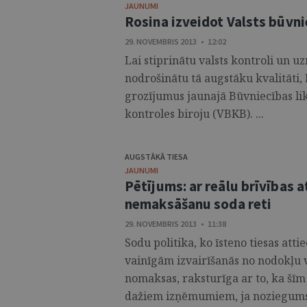
JAUNUMI
Rosina izveidot Valsts būvni
29. NOVEMBRIS 2013 • 12:02
Lai stiprinātu valsts kontroli un 
nodrošinātu tā augstāku kvalitāti,
grozījumus jaunajā Būvniecības lik
kontroles biroju (VBKB). ...
AUGSTĀKĀ TIESA
JAUNUMI
Pētījums: ar reālu brīvības
nemaksāšanu soda reti
29. NOVEMBRIS 2013 • 11:38
Sodu politika, ko īsteno tiesas att
vainīgām izvairīšanās no nodokļu 
nomaksas, raksturīga ar to, ka šī
dažiem izņēmumiem, ja noziegums i