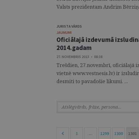
Valsts prezidentam Andrim Bērziņa
JURISTA VĀRDS
JAUNUMI
Oficiālajā izdevumā izsludi
2014.gadam
27. NOVEMBRIS 2013 • 08:38
Trešdien, 27.novembrī, oficiālajā 
vietnē www.vestnesis.lv) ir izslud
desmiti to pavadošie likumi. ...
1
...
1299
1300
1301