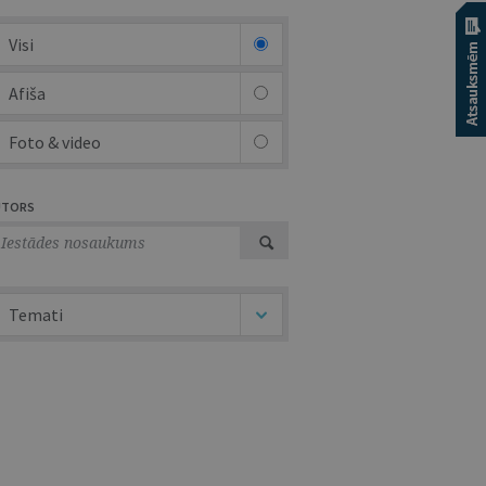
Visi
Afiša
Foto & video
UTORS
Temati