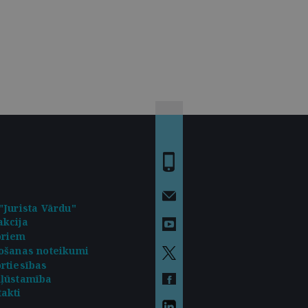
"Jurista Vārdu"
kcija
oriem
ošanas noteikumi
rtiesības
kļūstamība
akti