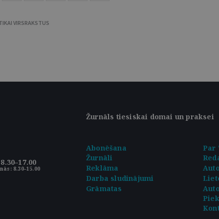
TIKAI VIRSRAKSTUS
Žurnāls tiesiskai domai un praksei
Abonēšana
Par 
Žurnāli
Reda
8.30–17.00
Reklāma
Aut
nās: 8.30–15.00
Darba sludinājumi
Liet
Grāmatas
Auto
Pie
Kont