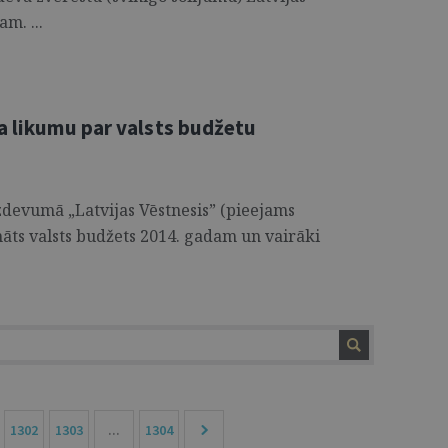
m. ...
na likumu par valsts budžetu
izdevumā „Latvijas Vēstnesis” (pieejams
ināts valsts budžets 2014. gadam un vairāki
1302
1303
...
1304