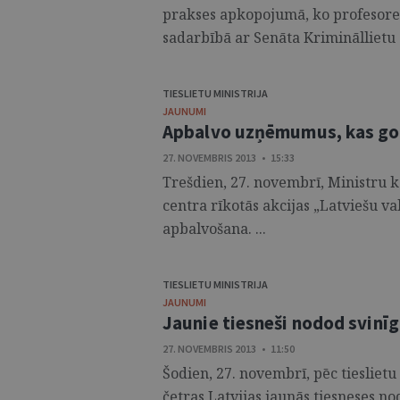
prakses apkopojumā, ko profesore 
sadarbībā ar Senāta Krimināllietu 
TIESLIETU MINISTRIJA
JAUNUMI
Apbalvo uzņēmumus, kas god
27. NOVEMBRIS 2013 • 15:33
Trešdien, 27. novembrī, Ministru k
centra rīkotās akcijas „Latviešu v
apbalvošana. ...
TIESLIETU MINISTRIJA
JAUNUMI
Jaunie tiesneši nodod svinī
27. NOVEMBRIS 2013 • 11:50
Šodien, 27. novembrī, pēc tiesliet
četras Latvijas jaunās tiesneses no