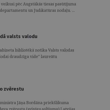
veikusi pēc Augstākās tiesas pasūtījuma
departamentu un Judikatūras nodaļu. ...
ā valsts valodu
abineta bibliotēkā notika Valsts valodas
alodai draudzīga vide” laureātu
go zvērestu
u ministra Jāņa Bordāna priekšlikuma
deva zvērestu (svinīgo solījumu) Latvijas