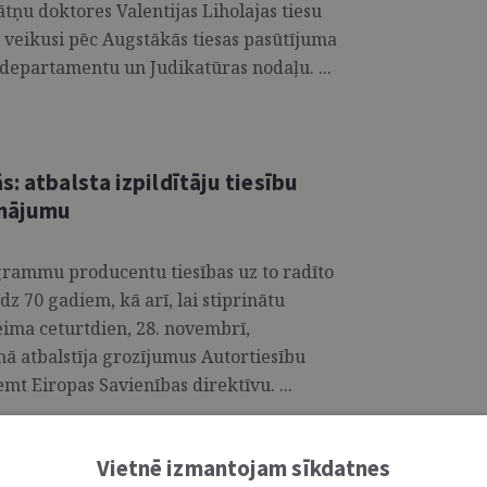
nātņu doktores Valentijas Liholajas tiesu
veikusi pēc Augstākās tiesas pasūtījuma
departamentu un Judikatūras nodaļu. ...
: atbalsta izpildītāju tiesību
inājumu
ogrammu producentu tiesības uz to radīto
dz 70 gadiem, kā arī, lai stiprinātu
Saeima ceturtdien, 28. novembrī,
mā atbalstīja grozījumus Autortiesību
t Eiropas Savienības direktīvu. ...
Vietnē izmantojam sīkdatnes