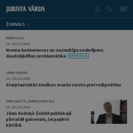
ŽURNĀLS
MĀRIS LEJA
14. JŪLIJS 2026
Normu konkurences un noziedzīgu nodarījumu
daudzējādības problemātika
JĀNIS GRASIS
14. JŪLIJS 2026
Starptautiskās tiesības: mazās valstis pret reālpolitiku
DINA GAILĪTE, SANNIJA MATULE
14. JŪLIJS 2026
Jānis Endziņš: Šobrīd publiskajā
pārvaldē galvenais, lai papīri ir
kārtībā