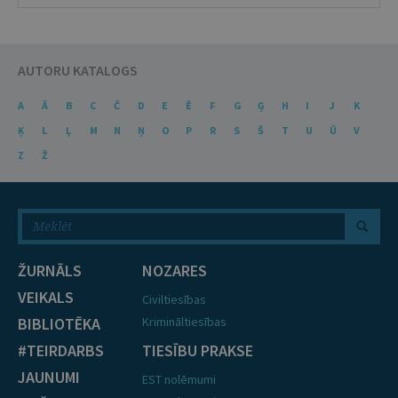
AUTORU KATALOGS
A
Ā
B
C
Č
D
E
Ē
F
G
Ģ
H
I
J
K
Ķ
L
Ļ
M
N
Ņ
O
P
R
S
Š
T
U
Ū
V
Z
Ž
ŽURNĀLS
NOZARES
VEIKALS
Civiltiesības
BIBLIOTĒKA
Krimināltiesības
#TEIRDARBS
TIESĪBU PRAKSE
JAUNUMI
EST nolēmumi