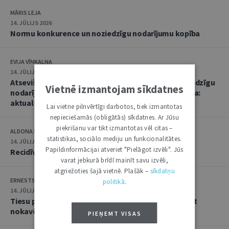
MĀRIS LEJA
14. JŪLIJS 2026
Normu konkurence un noziedzīgu nodarījumu kopība
EVIJA VĪNKALNA
14. JŪLIJS 2026
Atsevišķa (vienota) noziedzīga nodarījuma un noziedzīgu
Vietnē izmantojam sīkdatnes
nodarījumu kopības kvalifikācija un soda noteikšana:
aktualitātes praksē
Lai vietne pilnvērtīgi darbotos, tiek izmantotas
nepieciešamās (obligātās) sīkdatnes. Ar Jūsu
piekrišanu var tikt izmantotas vēl citas –
ALDONA KIPĀNE, EVIJA VĪNKALNA
statistikas, sociālo mediju un funkcionalitātes.
14. JŪLIJS 2026
Papildinformācijai atveriet "Pielāgot izvēli". Jūs
Recidīvs krimināltiesisko zinātņu skatījumā
varat jebkurā brīdī mainīt savu izvēli,
atgriežoties šajā vietnē. Plašāk –
sīkdatņu
ERNESTS GRABUSTS
politikā
.
14. JŪLIJS 2026
Tiesu prakse lietās par iestādes atteikumu atjaunot
nokavēto procesuālo termiņu
PIEŅEMT VISAS