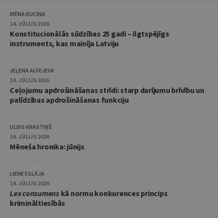
IRĒNA KUCINA
14. JŪLIJS 2026
Konstitucionālās sūdzības 25 gadi – ilgtspējīgs
instruments, kas mainīja Latviju
JEĻENA ALFEJEVA
14. JŪLIJS 2026
Ceļojumu apdrošināšanas strīdi: starp darījumu brīvību un
palīdzības apdrošināšanas funkciju
ULDIS KRASTIŅŠ
14. JŪLIJS 2026
Mēneša hronika: jūnijs
LIENE EGLĀJA
14. JŪLIJS 2026
Lex consumens
kā normu konkurences princips
krimināltiesībās