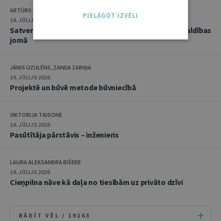
ARTŪRS CAICS, RĒZIJA GAUJERE
PIELĀGOT IZVĒLI
14. JŪLIJS 2026
Satversmes tiesas jaunākā judikatūra trokšņa pārvaldības
jomā
JĀNIS UZULĒNS, ZANDA ZARIŅA
14. JŪLIJS 2026
Projektē un būvē metode būvniecībā
VIKTORIJA TAISONE
14. JŪLIJS 2026
Pasūtītāja pārstāvis – inženieris
LAURA ALEKSANDRA BIŠERE
14. JŪLIJS 2026
Cieņpilna nāve kā daļa no tiesībām uz privāto dzīvi
RĀDĪT VĒL /
19163