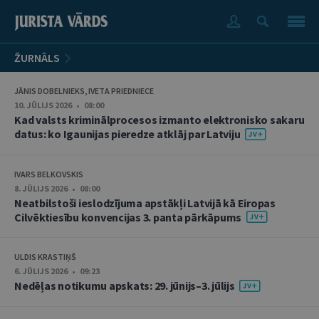
ŽURNĀLS
JĀNIS DOBELNIEKS, IVETA PRIEDNIECE
10. JŪLIJS 2026 • 08:00
Kad valsts kriminālprocesos izmanto elektronisko sakaru
datus: ko Igaunijas pieredze atklāj par Latviju
IVARS BELKOVSKIS
8. JŪLIJS 2026 • 08:00
Neatbilstoši ieslodzījuma apstākļi Latvijā kā Eiropas
Cilvēktiesību konvencijas 3. panta pārkāpums
ULDIS KRASTIŅŠ
6. JŪLIJS 2026 • 09:23
Nedēļas notikumu apskats: 29. jūnijs–3. jūlijs