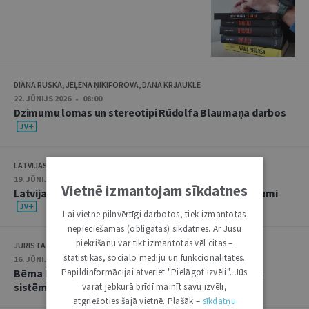
DIĀNA RUSKA, JEĻENA ŅIKIFOROVA, DANA KRJAUKLE
22. JŪNIJS 2026 • 08:00
Dzimumu lomas un stereotipi Rūdolfa Blaumaņa darbos
LATVIJAS ZVĒRINĀTU ADVOKĀTU PADOME
19. JŪNIJS 2026 • 09:00
Vietnē izmantojam sīkdatnes
Latvijas Zvērinātu advokātu padomes aktuālie lēmumi
Lai vietne pilnvērtīgi darbotos, tiek izmantotas
nepieciešamās (obligātās) sīkdatnes. Ar Jūsu
piekrišanu var tikt izmantotas vēl citas –
JURISTA VĀRDS
statistikas, sociālo mediju un funkcionalitātes.
16. JŪNIJS 2026 • 08:15
Papildinformācijai atveriet "Pielāgot izvēli". Jūs
Bērna balss un starptautiskie līgumi Latvijas tiesību
sistēmā
varat jebkurā brīdī mainīt savu izvēli,
atgriežoties šajā vietnē. Plašāk –
sīkdatņu