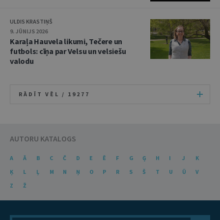
ULDIS KRASTIŅŠ
9. JŪNIJS 2026
Karaļa Hauvela likumi, Tečere un
futbols: cīņa par Velsu un velsiešu
valodu
RĀDĪT VĒL /
19277
AUTORU KATALOGS
A
Ā
B
C
Č
D
E
Ē
F
G
Ģ
H
I
J
K
Ķ
L
Ļ
M
N
Ņ
O
P
R
S
Š
T
U
Ū
V
Z
Ž