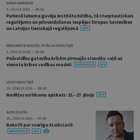
DIĀNA KAMIŠEVA
3. JŪLIJS 2026 • 09:00
Patiesā labuma guvēja institūta būtība, tā starptautiskais
regulējums un pilnveidošanas iespējas Eiropas Savienības
un Latvijas tiesiskajā regulējumā
MARGARITA VOICIŠA, VITĀLIJS RAKSTIŅŠ
1. JŪLIJS 2026 • 08:00
Pašvaldību gatavība krīzēm pirmajās stundās: ceļā uz
vienotu krīzes vadības modeli
ULDIS KRASTIŅŠ
29. JŪNIJS 2026 • 08:00
Nedēļas notikumu apskats: 15.–27. jūnijs
ALDIS BUKŠS
25. JŪNIJS 2026 • 07:05
Rakstīt par svarīgo
#LaiksLasīt