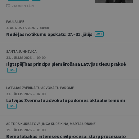
2 KOMENTĀRI
PAULA LIPE
3. AUGUSTS 2026 • 08:00
Nedēļas notikumu apskats: 27.–31. jūlijs
SANTA JUHNEVIČA
31. JŪLIJS 2026 • 09:00
Ilgtspējības principa piemērošana Latvijas tiesu praksē
LATVIJAS ZVĒRINĀTU ADVOKĀTU PADOME
31. JŪLIJS 2026 • 07:00
Latvijas Zvērinātu advokātu padomes aktuālie lēmumi
ARTŪRS KURBATOVS, INGA KUDEIKINA, MARTA URBĀNE
29. JŪLIJS 2026 • 08:00
Bērna labākās intereses civilprocesā: starp procesuālo