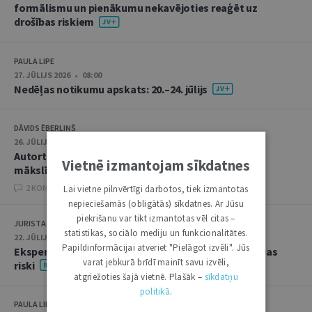
formālismu un pienākumu nekavējoties reaģēt uz
drošības riskiem
PAULA LIPE
27. JŪLIJS 2026 • 08:00
Nedēļas notikumu apskats: 20.–24. jūlijs
DĀVIDS ĒBERLIŅŠ
26. JŪLIJS 2026 • 08:00
Autortiesību subjekta un objekta juridiskie aspekti
Vietnē izmantojam sīkdatnes
mākslīgā intelekta kontekstā
2 KOMENTĀRI
Lai vietne pilnvērtīgi darbotos, tiek izmantotas
nepieciešamās (obligātās) sīkdatnes. Ar Jūsu
piekrišanu var tikt izmantotas vēl citas –
JURISTA VĀRDS
statistikas, sociālo mediju un funkcionalitātes.
22. JŪLIJS 2026 • 14:00
Papildinformācijai atveriet "Pielāgot izvēli". Jūs
Ekspertu saruna jūlijā: krimināltiesības un būvniecības
varat jebkurā brīdī mainīt savu izvēli,
riski
atgriežoties šajā vietnē. Plašāk –
sīkdatņu
politikā
.
PAULA LIPE