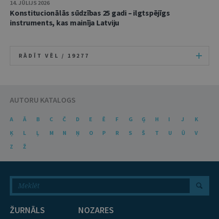
14. JŪLIJS 2026
Konstitucionālās sūdzības 25 gadi – ilgtspējīgs
instruments, kas mainīja Latviju
RĀDĪT VĒL /
19277
AUTORU KATALOGS
A
Ā
B
C
Č
D
E
Ē
F
G
Ģ
H
I
J
K
Ķ
L
Ļ
M
N
Ņ
O
P
R
S
Š
T
U
Ū
V
Z
Ž
ŽURNĀLS
NOZARES