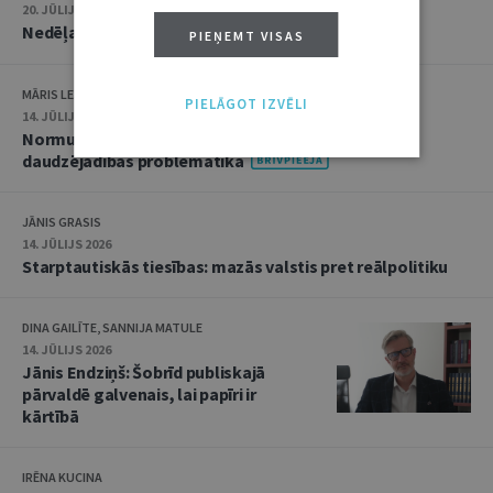
20. JŪLIJS 2026 • 16:05
Nedēļas notikumu apskats: 13.–17. jūlijs
PIEŅEMT VISAS
MĀRIS LEJA
PIELĀGOT IZVĒLI
14. JŪLIJS 2026
Normu konkurences un noziedzīgu nodarījumu
daudzējādības problemātika
JĀNIS GRASIS
14. JŪLIJS 2026
Starptautiskās tiesības: mazās valstis pret reālpolitiku
DINA GAILĪTE, SANNIJA MATULE
14. JŪLIJS 2026
Jānis Endziņš: Šobrīd publiskajā
pārvaldē galvenais, lai papīri ir
kārtībā
IRĒNA KUCINA