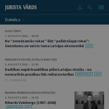
ŽURNĀLS
ULDIS CĒRPS
7. AUGUSTS 2026 • 08:00
No “neredzamās rokas” līdz “palīdzošajai rokai”:
tiesiskums un valsts loma Latvijas ekonomikā
MARGARITA VOICIŠA, VITĀLIJS RAKSTIŅŠ
5. AUGUSTS 2026 • 12:00
Darbības nepārtrauktības plāni Latvijas skolās – no
normatīvās prasības līdz reālai noturībai
1 KOMENTĀRI
RIHARDA VEINBERGA DRAUGI UN KOLĒĢI
3. AUGUSTS 2026 • 15:00
Rihards Veinbergs (1987–2026)