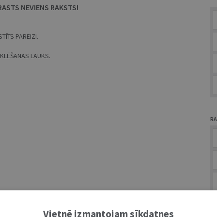
RASTS NEVIENS RAKSTS!
TĪTS PAREIZI.
MEKLĒŠANAS LAUKS.
RA
A
Vietnē izmantojam sīkdatnes