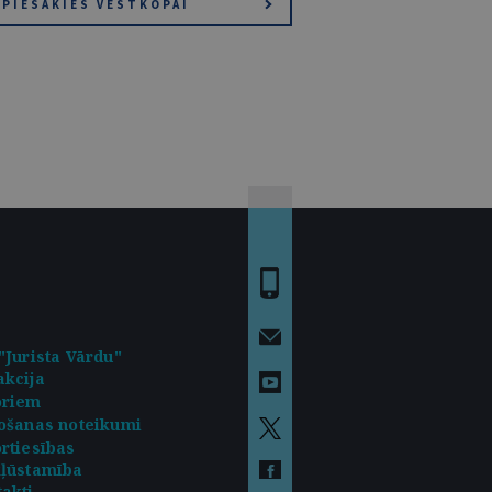
PIESAKIES VĒSTKOPAI
"Jurista Vārdu"
kcija
oriem
ošanas noteikumi
rtiesības
kļūstamība
akti