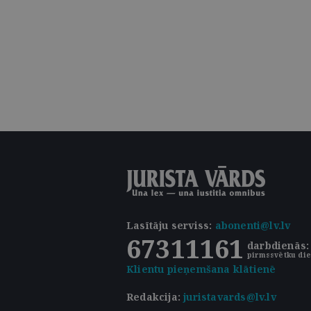
Lasītāju serviss
:
abonenti@lv.lv
67311161
darbdienās: 
pirmssvētku die
Klientu pieņemšana klātienē
Redakcija:
juristavards@lv.lv