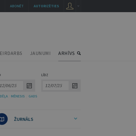
ABONĒT
AUTORIZĒTIES
EIRDARBS
JAUNUMI
ARHĪVS
O
LĪDZ
DĒĻA
/
MĒNESIS
/
GADS
ŽURNĀLS