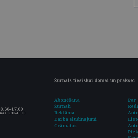
Žurnāls tiesiskai domai un praksei
Abonēšana
Par 
Žurnāli
Reda
8.30–17.00
Reklāma
Aut
nās: 8.30–15.00
Darba sludinājumi
Liet
Grāmatas
Auto
Pie
Kont