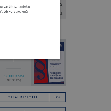
nu var tikt izmantotas
i". Jūs varat jebkurā
URNĀLU KATALOGS /
VISI ŽURNĀLI
7
14. JŪLIJS 2026
NR 7 (1425)
TIKAI DIGITĀLI
JV+