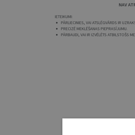
NAV AT
IETEIKUMI:
PĀRLIECINIES, VAI ATSLĒGVĀRDS IR UZRAKS
PRECIZĒ MEKLĒŠANAS PIEPRASĪJUMU.
PĀRBAUDI, VAI IR IZVĒLĒTS ATBILSTOŠS 