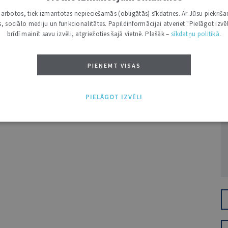
i darbotos, tiek izmantotas nepieciešamās (obligātās) sīkdatnes. Ar Jūsu piekriša
kas, sociālo mediju un funkcionalitātes. Papildinformācijai atveriet "Pielāgot izvēl
brīdī mainīt savu izvēli, atgriežoties šajā vietnē. Plašāk –
sīkdatņu politikā
.
PIEŅEMT VISAS
Ž
PIELĀGOT IZVĒLI