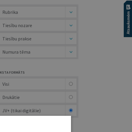
Rubrika
Tiesību nozare
Tiesību prakse
Numura tēma
KSTA FORMĀTS
Visi
Drukātie
JV+ (tikai digitālie)
UTORS