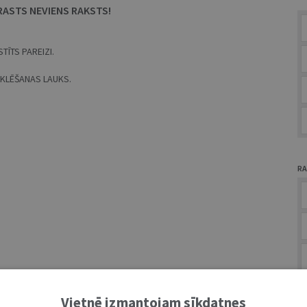
RASTS NEVIENS RAKSTS!
TĪTS PAREIZI.
MEKLĒŠANAS LAUKS.
RA
A
Vietnē izmantojam sīkdatnes