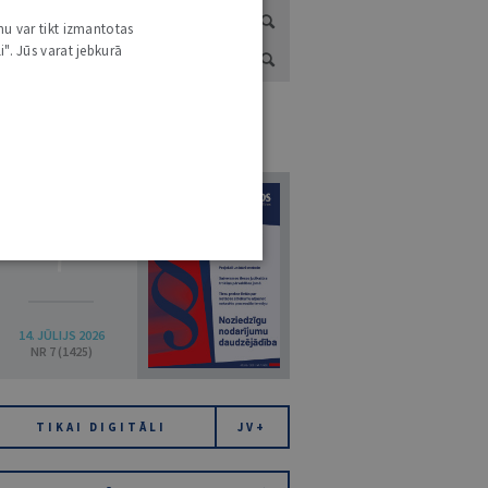
nu var tikt izmantotas
i". Jūs varat jebkurā
URNĀLU KATALOGS /
VISI ŽURNĀLI
7
14. JŪLIJS 2026
NR 7 (1425)
TIKAI DIGITĀLI
JV+