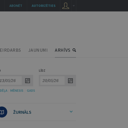
ABONĒT
AUTORIZĒTIES
EIRDARBS
JAUNUMI
ARHĪVS
O
LĪDZ
DĒĻA
/
MĒNESIS
/
GADS
ŽURNĀLS