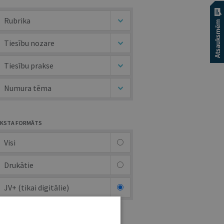
Rubrika
Tiesību nozare
Tiesību prakse
Numura tēma
KSTA FORMĀTS
Visi
Drukātie
JV+ (tikai digitālie)
UTORS