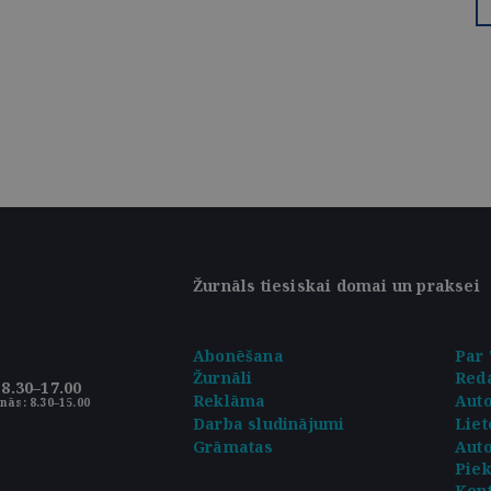
Žurnāls tiesiskai domai un praksei
Abonēšana
Par 
Žurnāli
Reda
8.30–17.00
Reklāma
Aut
nās: 8.30–15.00
Darba sludinājumi
Liet
Grāmatas
Auto
Pie
Kont