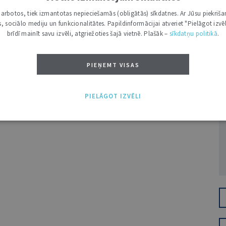
i darbotos, tiek izmantotas nepieciešamās (obligātās) sīkdatnes. Ar Jūsu piekriša
kas, sociālo mediju un funkcionalitātes. Papildinformācijai atveriet "Pielāgot izvēl
brīdī mainīt savu izvēli, atgriežoties šajā vietnē. Plašāk –
sīkdatņu politikā
.
PIEŅEMT VISAS
Ž
PIELĀGOT IZVĒLI