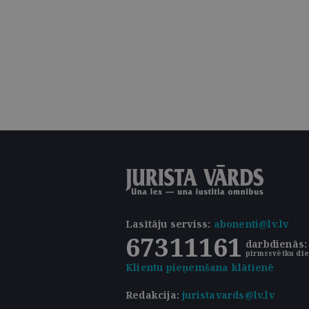
Lasītāju serviss
:
abonenti@lv.lv
67311161
darbdienās: 
pirmssvētku die
Klientu pieņemšana klātienē
Redakcija:
juristavards@lv.lv