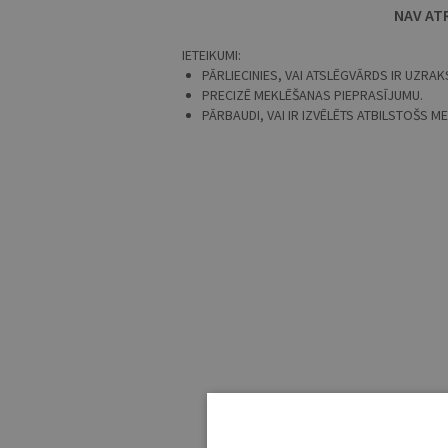
NAV AT
IETEIKUMI:
PĀRLIECINIES, VAI ATSLĒGVĀRDS IR UZRAKS
PRECIZĒ MEKLĒŠANAS PIEPRASĪJUMU.
PĀRBAUDI, VAI IR IZVĒLĒTS ATBILSTOŠS 