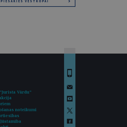
PIESAKIES VĒSTKOPAI
"Jurista Vārdu"
kcija
oriem
ošanas noteikumi
rtiesības
kļūstamība
akti